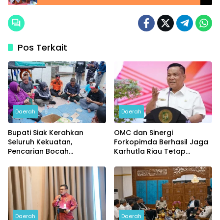
Pos Terkait
Daerah
Daerah
Bupati Siak Kerahkan
OMC dan Sinergi
Seluruh Kekuatan,
Forkopimda Berhasil Jaga
Pencarian Bocah
Karhutla Riau Tetap
Tenggelam di Sungai Siak
Terkendali
Dimaksimalkan
Daerah
Daerah