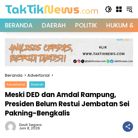
Langsung
ke
konten
BERANDA
DAERAH
POLITIK
HUKUM & 
Beranda
Advertorial
Advertorial
Daerah
Meski DED dan Amdal Rampung,
Presiden Belum Restui Jembatan Sei
Pakning-Bengkalis
Davit Segara
Juni 8, 2026