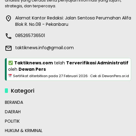
analisis yang cerdas serta penyajian informasi yang tajam,
strategis, dan terpercaya.
Alamat Kantor Redaksi: Jalan Sentosa Perumahan Alifa
Blok R. No.08 - Pekanbaru
085265736501
taktiknews.info@gmail.com
Taktiknews.com
telah
Terverifikasi Administratif
oleh
Dewan Pers
Sertifikat diterbitkan pada
27 Februari 2026
·
Cek di DewanPers.or.id
Kategori
BERANDA
DAERAH
POLITIK
HUKUM & KRIMINAL