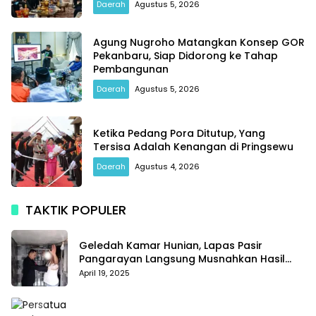
Daerah
Agustus 5, 2026
Agung Nugroho Matangkan Konsep GOR
Pekanbaru, Siap Didorong ke Tahap
Pembangunan
Daerah
Agustus 5, 2026
Ketika Pedang Pora Ditutup, Yang
Tersisa Adalah Kenangan di Pringsewu
Daerah
Agustus 4, 2026
TAKTIK POPULER
Geledah Kamar Hunian, Lapas Pasir
Pangarayan Langsung Musnahkan Hasil
Temuan
April 19, 2025