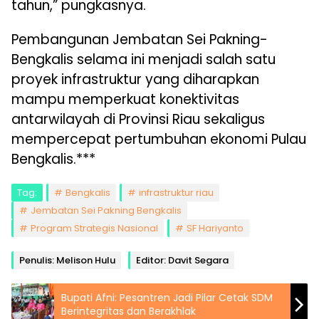
tahun,” pungkasnya.
Pembangunan Jembatan Sei Pakning-
Bengkalis selama ini menjadi salah satu
proyek infrastruktur yang diharapkan
mampu memperkuat konektivitas
antarwilayah di Provinsi Riau sekaligus
mempercepat pertumbuhan ekonomi Pulau
Bengkalis.***
Tag:
Bengkalis
infrastruktur riau
Jembatan Sei Pakning Bengkalis
Program Strategis Nasional
SF Hariyanto
Penulis: Melison Hulu
Editor: Davit Segara
Bupati Afni: Pesantren Jadi Pilar Cetak SDM
Berintegritas dan Berakhlak