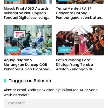
Masuk Final ADLG Awards,
Temui Menteri PU, SF
Sekdaprov Riau Ungkap
Hariyanto Dorong
Fondasi Digitalisasi yang
Pembangunan Jembatan
Dongkrak Kinerja
Siak V dan Flyover Garuda
Pemerintahan
Sakti
Daerah
Daerah
Agung Nugroho
Ketika Pedang Pora
Matangkan Konsep GOR
Ditutup, Yang Tersisa
Pekanbaru, Siap Didorong
Adalah Kenangan di
ke Tahap Pembangunan
Pringsewu
Tinggalkan Balasan
Alamat email Anda tidak akan dipublikasikan.
Ruas yang
wajib ditandai
*