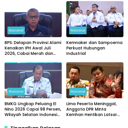
Karakter
Nasional
Nasional
BPS: Delapan Provinsi Alami
Kemnaker dan Sampoerna
Kenaikan IPH Awal Juli
Perkuat Hubungan
2026, Cabai Merah dan
Industrial
Beras Jadi Pemicu
Nasional
Nasional
BMKG Ungkap Peluang El
Lima Peserta Meninggal,
Nino 2026 Capai 98 Persen,
Anggota DPR Minta
Wilayah Selatan Indonesia
Kemhan Hentikan Latsarmil
Paling Terdampak
SPPI