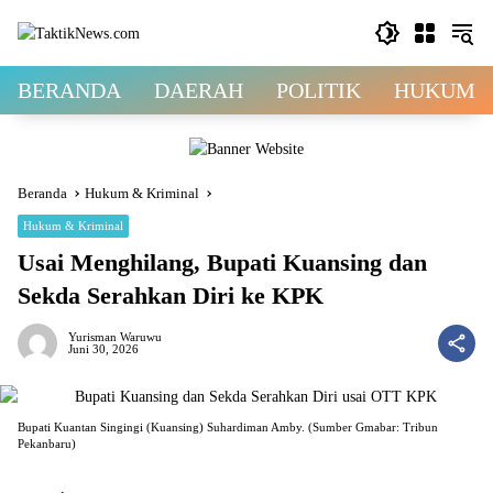
Langsung
ke
konten
BERANDA
DAERAH
POLITIK
HUKUM &
Beranda
Hukum & Kriminal
Hukum & Kriminal
Usai Menghilang, Bupati Kuansing dan
Sekda Serahkan Diri ke KPK
Yurisman Waruwu
Juni 30, 2026
Bupati Kuantan Singingi (Kuansing) Suhardiman Amby. (Sumber Gmabar: Tribun
Pekanbaru)