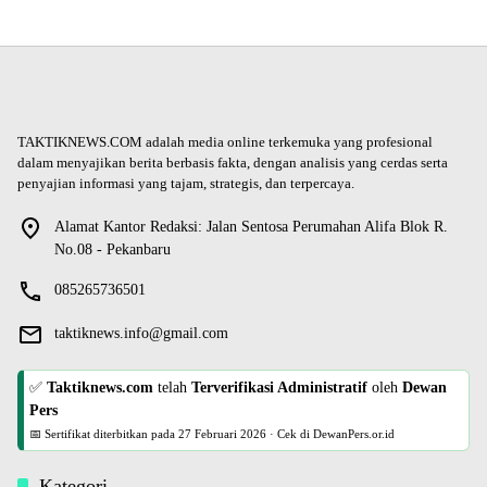
TAKTIKNEWS.COM adalah media online terkemuka yang profesional
dalam menyajikan berita berbasis fakta, dengan analisis yang cerdas serta
penyajian informasi yang tajam, strategis, dan terpercaya.
Alamat Kantor Redaksi: Jalan Sentosa Perumahan Alifa Blok R.
No.08 - Pekanbaru
085265736501
taktiknews.info@gmail.com
✅
Taktiknews.com
telah
Terverifikasi Administratif
oleh
Dewan
Pers
📅 Sertifikat diterbitkan pada
27 Februari 2026
·
Cek di DewanPers.or.id
Kategori