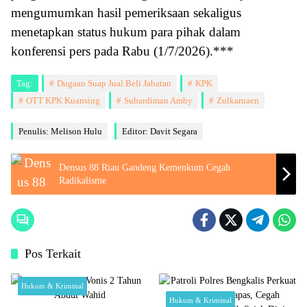
mengumumkan hasil pemeriksaan sekaligus
menetapkan status hukum para pihak dalam
konferensi pers pada Rabu (1/7/2026).***
Tag:
Dugaan Suap Jual Beli Jabatan
KPK
OTT KPK Kuansing
Suhardiman Amby
Zulkarnaen
Penulis: Melison Hulu
Editor: Davit Segara
Densus 88 Riau Gandeng Kemenkum Cegah
Radikalisme
Pos Terkait
Hukum & Kriminal
Hukum & Kriminal