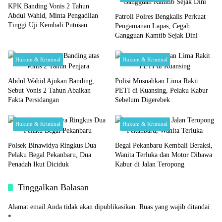
KPK Banding Vonis 2 Tahun
Abdul Wahid, Minta Pengadilan
Patroli Polres Bengkalis Perkuat
Tinggi Uji Kembali Putusan
Pengamanan Lapas, Cegah
Tipikor
Gangguan Kamtib Sejak Dini
Hukum & Kriminal
Hukum & Kriminal
Abdul Wahid Ajukan Banding,
Polisi Musnahkan Lima Rakit
Sebut Vonis 2 Tahun Abaikan
PETI di Kuansing, Pelaku Kabur
Fakta Persidangan
Sebelum Digerebek
Hukum & Kriminal
Hukum & Kriminal
Polsek Binawidya Ringkus Dua
Begal Pekanbaru Kembali Beraksi,
Pelaku Begal Pekanbaru, Dua
Wanita Terluka dan Motor Dibawa
Penadah Ikut Diciduk
Kabur di Jalan Teropong
Tinggalkan Balasan
Alamat email Anda tidak akan dipublikasikan.
Ruas yang wajib ditandai
*