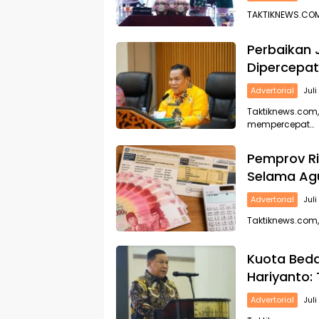
TAKTIKNEWS.COM 
Perbaikan
Dipercepa
Advertorial
Juli
Taktiknews.com,
mempercepat…
Pemprov R
Selama Ag
Advertorial
Jul
Taktiknews.com
Kuota Beda
Hariyanto:
Advertorial
Juli