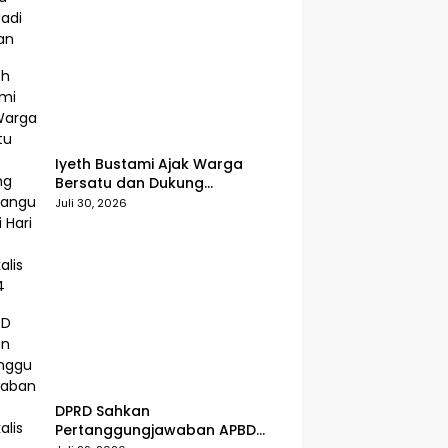
Iyeth Bustami Ajak Warga
Bersatu dan Dukung
Pembangunan di Hari Jadi
Juli 30, 2026
Bengkalis ke-514
DPRD Sahkan
Pertanggungjawaban APBD