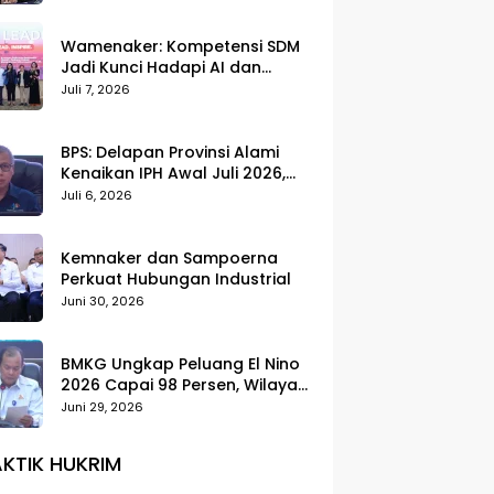
Wamenaker: Kompetensi SDM
Jadi Kunci Hadapi AI dan
Transformasi Dunia Kerja
Juli 7, 2026
BPS: Delapan Provinsi Alami
Kenaikan IPH Awal Juli 2026,
Cabai Merah dan Beras Jadi
Juli 6, 2026
Pemicu
Kemnaker dan Sampoerna
Perkuat Hubungan Industrial
Juni 30, 2026
BMKG Ungkap Peluang El Nino
2026 Capai 98 Persen, Wilayah
Selatan Indonesia Paling
Juni 29, 2026
Terdampak
KTIK HUKRIM