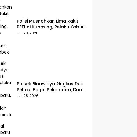
Polisi Musnahkan Lima Rakit
PETI di Kuansing, Pelaku Kabur
Sebelum Digerebek
Juli 29, 2026
Polsek Binawidya Ringkus Dua
Pelaku Begal Pekanbaru, Dua
Penadah Ikut Diciduk
Juli 28, 2026