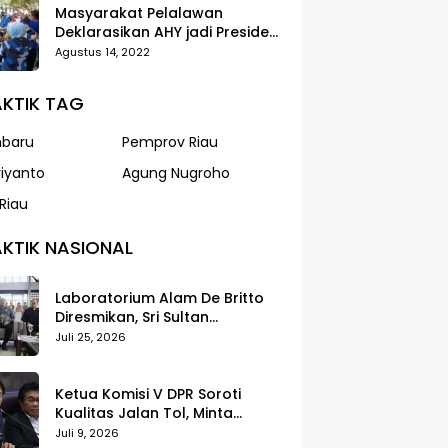
Masyarakat Pelalawan
Deklarasikan AHY jadi Presiden
dalam Gerak Jalan Santai
Agustus 14, 2022
Partai Demokrat
KTIK TAG
nbaru
Pemprov Riau
riyanto
Agung Nugroho
Riau
KTIK NASIONAL
Laboratorium Alam De Britto
Diresmikan, Sri Sultan
Tegaskan Pendidikan Harus
Juli 25, 2026
Membentuk Karakter
Ketua Komisi V DPR Soroti
Kualitas Jalan Tol, Minta
Standar Pelayanan Diperketat
Juli 9, 2026