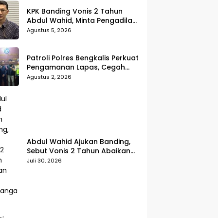
KPK Banding Vonis 2 Tahun
Abdul Wahid, Minta Pengadilan
Tinggi Uji Kembali Putusan
Agustus 5, 2026
Tipikor
Patroli Polres Bengkalis Perkuat
Pengamanan Lapas, Cegah
Gangguan Kamtib Sejak Dini
Agustus 2, 2026
Abdul Wahid Ajukan Banding,
Sebut Vonis 2 Tahun Abaikan
Fakta Persidangan
Juli 30, 2026