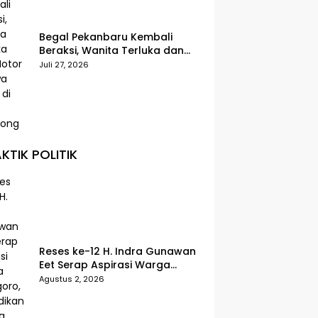
Begal Pekanbaru Kembali
Beraksi, Wanita Terluka dan
Motor Dibawa Kabur di Jalan
Juli 27, 2026
Teropong
KTIK POLITIK
Reses ke-12 H. Indra Gunawan
Eet Serap Aspirasi Warga
Senggoro, Pendidikan hingga
Agustus 2, 2026
BPJS Jadi Sorotan