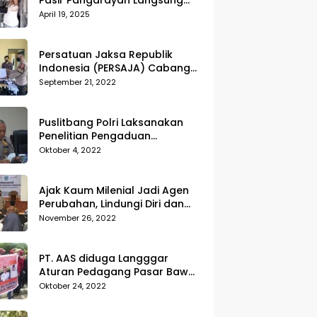
Pasir Pangarayan Langsung
Musnahkan Hasil Temuan
April 19, 2025
Persatuan Jaksa Republik
Indonesia (PERSAJA) Cabang
Kejaksaan Negeri Tanggamus
September 21, 2022
resmi melaporkan Alvin Lim ke
Polres Tanggamus
Puslitbang Polri Laksanakan
Penelitian Pengaduan
Masyarakat (Dumas) Guna
Oktober 4, 2022
Meningkatkan Profesionalisme
Personil Polri Di Polda Kepri
Ajak Kaum Milenial Jadi Agen
Perubahan, Lindungi Diri dan
Sekitar dari Kekerasan
November 26, 2022
PT. AAS diduga Langggar
Aturan Pedagang Pasar Bawah
Geruduk Kantor DPRD
Oktober 24, 2022
Pekanbaru