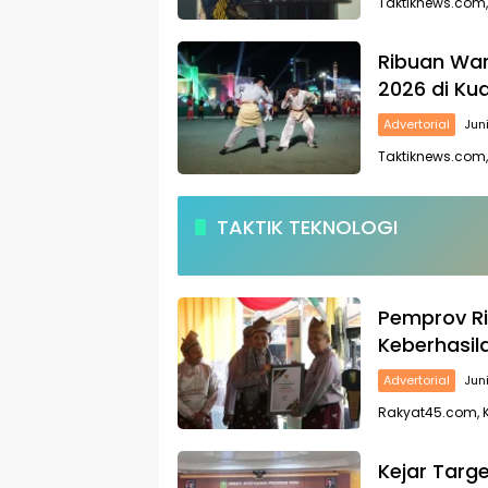
Taktiknews.com
Ribuan Wa
2026 di Kua
Advertorial
Jun
Taktiknews.com
TAKTIK TEKNOLOGI
Pemprov R
Keberhasil
Advertorial
Jun
Rakyat45.com, 
Kejar Targe