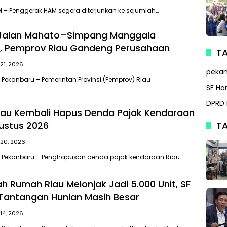
– Penggerak HAM segera diterjunkan ke sejumlah…
 Jalan Mahato–Simpang Manggala
t, Pemprov Riau Gandeng Perusahaan
TA
 21, 2026
peka
 Pekanbaru – Pemerintah Provinsi (Pemprov) Riau
SF Ha
DPRD 
iau Kembali Hapus Denda Pajak Kendaraan
ustus 2026
TA
i 20, 2026
, Pekanbaru – Penghapusan denda pajak kendaraan Riau…
h Rumah Riau Melonjak Jadi 5.000 Unit, SF
 Tantangan Hunian Masih Besar
 14, 2026