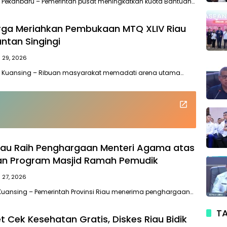
, Pekanbaru – Pemerintah pusat meningkatkan kuota Bantuan…
rga Meriahkan Pembukaan MTQ XLIV Riau
ntan Singingi
i 29, 2026
, Kuansing – Ribuan masyarakat memadati arena utama…
iau Raih Penghargaan Menteri Agama atas
an Program Masjid Ramah Pemudik
i 27, 2026
Kuansing – Pemerintah Provinsi Riau menerima penghargaan…
TA
t Cek Kesehatan Gratis, Diskes Riau Bidik