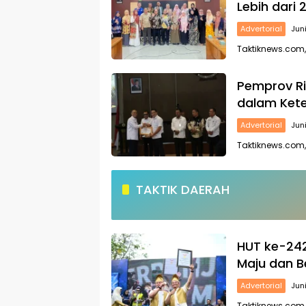
Lebih dari
Advertorial
Jun
Taktiknews.com,
Pemprov Ri
dalam Kete
Advertorial
Jun
Taktiknews.com,
TAKTIK DAERAH
HUT ke-242
Maju dan 
Advertorial
Jun
Taktiknews.com,