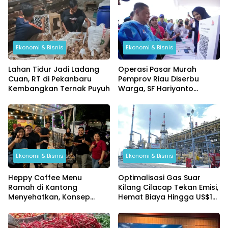
Ekonomi & Bisnis
Ekonomi & Bisnis
Lahan Tidur Jadi Ladang
Operasi Pasar Murah
Cuan, RT di Pekanbaru
Pemprov Riau Diserbu
Kembangkan Ternak Puyuh
Warga, SF Hariyanto
Pastikan Harga Bahan
Pokok Lebih Murah
Ekonomi & Bisnis
Ekonomi & Bisnis
Heppy Coffee Menu
Optimalisasi Gas Suar
Ramah di Kantong
Kilang Cilacap Tekan Emisi,
Menyehatkan, Konsep
Hemat Biaya Hingga US$10
Kuliner UMKM yang Bidik
Ribu per Hari
anak Muda