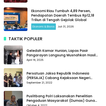
Ekonomi Riau Tumbuh 4,89 Persen,
Pendapatan Daerah Tembus Rp12,18
Triliun di Tengah Gejolak Global
Ekonomi & Bisnis
Juli 31, 2026
TAKTIK POPULER
Geledah Kamar Hunian, Lapas Pasir
Pangarayan Langsung Musnahkan Hasil
Temuan
April 19, 2025
Persatuan Jaksa Republik Indonesia
(PERSAJA) Cabang Kejaksaan Negeri
Tanggamus resmi melaporkan Alvin Lim ke
September 21, 2022
Polres Tanggamus
Puslitbang Polri Laksanakan Penelitian
Pengaduan Masyarakat (Dumas) Guna
Meningkatkan Profesionalisme Personil Polri
Oktober 4, 2022