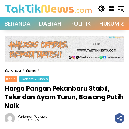
Langsung
ke
konten
BERANDA
DAERAH
POLITIK
HUKUM & 
Beranda
Bisnis
Bisnis
Ekonomi & Bisnis
Harga Pangan Pekanbaru Stabil,
Telur dan Ayam Turun, Bawang Putih
Naik
Yurisman Waruwu
Juni 10, 2026