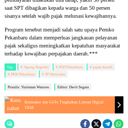
saat SPT dibagikan kepada warga dan 50 persen
sisanya setelah wajib pajak melunasi kewajibannya.
Program tersebut menjadi salah satu upaya Pemko
Pekanbaru dalam memperluas jangkauan pelayanan
pajak sekaligus meningkatkan kepatuhan masyarakat
terhadap kewajiban perpajakan daerah.***
Tag:
Agung Nugroho
PAD Pekanbaru
pajak daerah
PKK Pekanbaru
SF Hariyanto
Penulis: Yurisman Waruwu
Editor: Davit Segara
Kemnaker dan GoTo Tingkatkan Literasi Digital
TKM