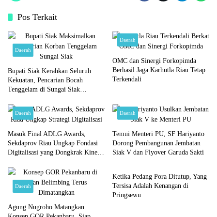
Pos Terkait
Daerah
Daerah
OMC dan Sinergi Forkopimda
Berhasil Jaga Karhutla Riau Tetap
Bupati Siak Kerahkan Seluruh
Terkendali
Kekuatan, Pencarian Bocah
Tenggelam di Sungai Siak
Dimaksimalkan
Daerah
Daerah
Masuk Final ADLG Awards,
Temui Menteri PU, SF Hariyanto
Sekdaprov Riau Ungkap Fondasi
Dorong Pembangunan Jembatan
Digitalisasi yang Dongkrak Kinerja
Siak V dan Flyover Garuda Sakti
Daerah
Pemerintahan
Ketika Pedang Pora Ditutup, Yang
Tersisa Adalah Kenangan di
Daerah
Pringsewu
Agung Nugroho Matangkan
Konsep GOR Pekanbaru, Siap