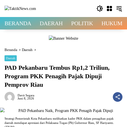
Langsung
ke
konten
BERANDA
DAERAH
POLITIK
HUKUM &
Beranda
Daerah
Daerah
PAD Pekanbaru Tembus Rp1,2 Triliun,
Program PKK Penagih Pajak Dipuji
Pemprov Riau
Davit Segara
Juni 8, 2026
Strategi Pemerintah Kota Pekanbaru melibatkan kader PKK dalam penagihan pajak
daerah mendapat apresiasi dari Pelaksana Tugas (Plt) Gubernur Riau, SF Hariyanto.