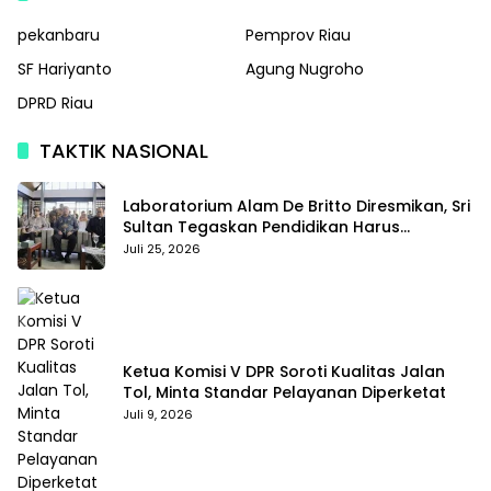
pekanbaru
Pemprov Riau
SF Hariyanto
Agung Nugroho
DPRD Riau
TAKTIK NASIONAL
Laboratorium Alam De Britto Diresmikan, Sri
Sultan Tegaskan Pendidikan Harus
Membentuk Karakter
Juli 25, 2026
Ketua Komisi V DPR Soroti Kualitas Jalan
Tol, Minta Standar Pelayanan Diperketat
Juli 9, 2026