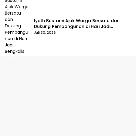
Iyeth Bustami Ajak Warga Bersatu dan
Dukung Pembangunan di Hari Jadi
Bengkalis ke-514
Juli 30, 2026
DPRD Sahkan Pertanggungjawaban APBD
Bengkalis 2025, Kasmarni Siapkan
Pemanfaatan SiLPA
Juli 29, 2026