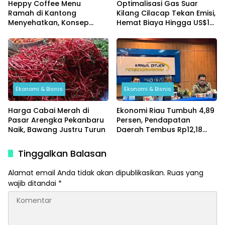
Heppy Coffee Menu
Optimalisasi Gas Suar
Ramah di Kantong
Kilang Cilacap Tekan Emisi,
Menyehatkan, Konsep
Hemat Biaya Hingga US$10
Kuliner UMKM yang Bidik
Ribu per Hari
anak Muda
Ekonomi & Bisnis
Ekonomi & Bisnis
Harga Cabai Merah di
Ekonomi Riau Tumbuh 4,89
Pasar Arengka Pekanbaru
Persen, Pendapatan
Naik, Bawang Justru Turun
Daerah Tembus Rp12,18
Triliun di Tengah Gejolak
Global
Tinggalkan Balasan
Alamat email Anda tidak akan dipublikasikan.
Ruas yang
wajib ditandai
*