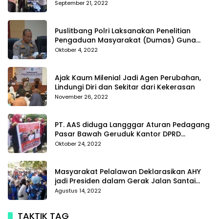
Tanggamus resmi melaporkan Alvin Lim ke
September 21, 2022
Polres Tanggamus
Puslitbang Polri Laksanakan Penelitian
Pengaduan Masyarakat (Dumas) Guna
Meningkatkan Profesionalisme Personil Polri
Oktober 4, 2022
Di Polda Kepri
Ajak Kaum Milenial Jadi Agen Perubahan,
Lindungi Diri dan Sekitar dari Kekerasan
November 26, 2022
PT. AAS diduga Langggar Aturan Pedagang
Pasar Bawah Geruduk Kantor DPRD
Pekanbaru
Oktober 24, 2022
Masyarakat Pelalawan Deklarasikan AHY
jadi Presiden dalam Gerak Jalan Santai
Partai Demokrat
Agustus 14, 2022
TAKTIK TAG