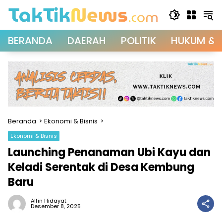
Langsung
ke
konten
BERANDA
DAERAH
POLITIK
HUKUM & 
Beranda
Ekonomi & Bisnis
Ekonomi & Bisnis
Launching Penanaman Ubi Kayu dan
Keladi Serentak di Desa Kembung
Baru
Alfin Hidayat
Desember 8, 2025