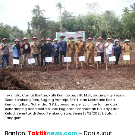
Teks foto; Camat Bantan, Rafli Kurniawan, S.IP., M.Si., didampingi Kepala
Desa Kembung Baru, Sugeng Raharjo, S.Pd.I., dan Sekretaris Desa
Kembung Baru, Suhendra, S.Pd.I., bersama penyuluh pertanian dan
pendamping desa berfoto usai kegiatan Penanaman Ubi Kayu dan
Keladi Serentak di Desa Kembung Baru, Senin (8/12/2025). Salam
Tangguh!
Bantan,
Taktik
news.com
– Dari sudut