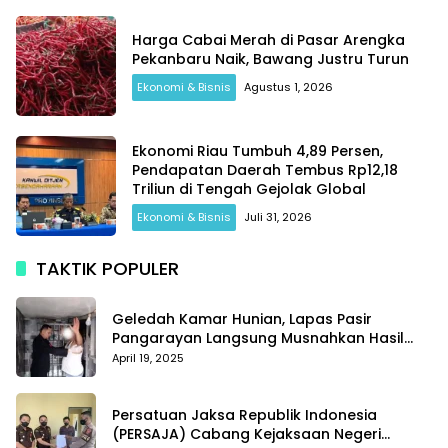
Harga Cabai Merah di Pasar Arengka
Pekanbaru Naik, Bawang Justru Turun
Ekonomi & Bisnis
Agustus 1, 2026
Ekonomi Riau Tumbuh 4,89 Persen,
Pendapatan Daerah Tembus Rp12,18
Triliun di Tengah Gejolak Global
Ekonomi & Bisnis
Juli 31, 2026
TAKTIK POPULER
Geledah Kamar Hunian, Lapas Pasir
Pangarayan Langsung Musnahkan Hasil
Temuan
April 19, 2025
Persatuan Jaksa Republik Indonesia
(PERSAJA) Cabang Kejaksaan Negeri