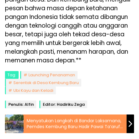
pesan bahwa masa depan ketahanan
pangan Indonesia tidak semata dibangun
dengan teknologi canggih atau anggaran
besar, tetapi juga oleh tekad desa-desa
yang memilih untuk bergerak lebih awal,
melangkah pasti, menanam harapan, dan
memanen masa depan.**
Tag:
Launching Penanaman
Serentak di Desa Kembung Baru
Ubi Kayu dan Keladi
Penulis: Alfin
Editor: Hadiriku Zega
Menyatukan Langkah di Bandar Laksamana,
Pemdes Kembung Baru Hadir Pawai Ta’aruf
MTQ ke-50