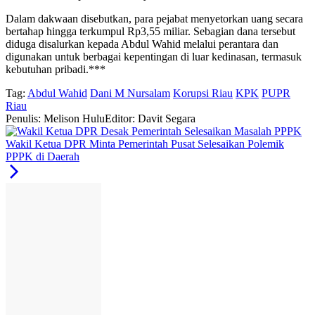
Dalam dakwaan disebutkan, para pejabat menyetorkan uang secara
bertahap hingga terkumpul Rp3,55 miliar. Sebagian dana tersebut
diduga disalurkan kepada Abdul Wahid melalui perantara dan
digunakan untuk berbagai kepentingan di luar kedinasan, termasuk
kebutuhan pribadi.***
Tag:
Abdul Wahid
Dani M Nursalam
Korupsi Riau
KPK
PUPR
Riau
Penulis: Melison Hulu
Editor: Davit Segara
Wakil Ketua DPR Minta Pemerintah Pusat Selesaikan Polemik
PPPK di Daerah