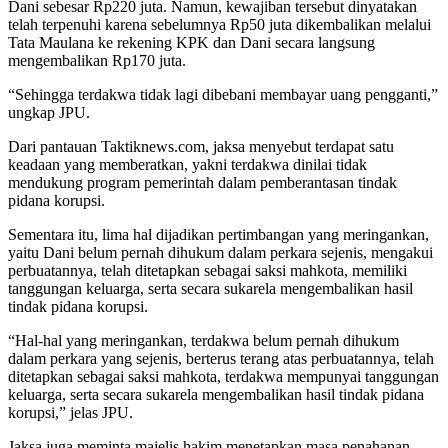
Dani sebesar Rp220 juta. Namun, kewajiban tersebut dinyatakan
telah terpenuhi karena sebelumnya Rp50 juta dikembalikan melalui
Tata Maulana ke rekening KPK dan Dani secara langsung
mengembalikan Rp170 juta.
“Sehingga terdakwa tidak lagi dibebani membayar uang pengganti,”
ungkap JPU.
Dari pantauan Taktiknews.com, jaksa menyebut terdapat satu
keadaan yang memberatkan, yakni terdakwa dinilai tidak
mendukung program pemerintah dalam pemberantasan tindak
pidana korupsi.
Sementara itu, lima hal dijadikan pertimbangan yang meringankan,
yaitu Dani belum pernah dihukum dalam perkara sejenis, mengakui
perbuatannya, telah ditetapkan sebagai saksi mahkota, memiliki
tanggungan keluarga, serta secara sukarela mengembalikan hasil
tindak pidana korupsi.
“Hal-hal yang meringankan, terdakwa belum pernah dihukum
dalam perkara yang sejenis, berterus terang atas perbuatannya, telah
ditetapkan sebagai saksi mahkota, terdakwa mempunyai tanggungan
keluarga, serta secara sukarela mengembalikan hasil tindak pidana
korupsi,” jelas JPU.
Jaksa juga meminta majelis hakim menetapkan masa penahanan