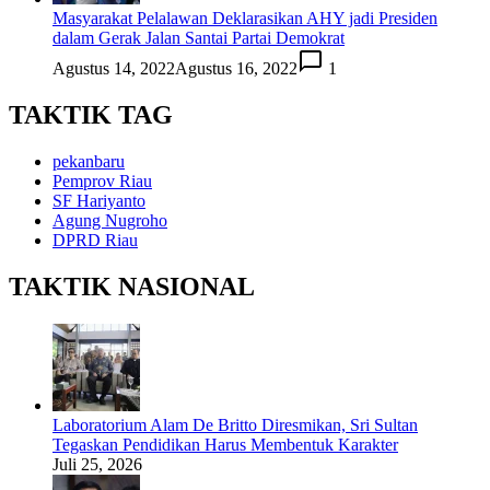
Masyarakat Pelalawan Deklarasikan AHY jadi Presiden
dalam Gerak Jalan Santai Partai Demokrat
Agustus 14, 2022
Agustus 16, 2022
1
TAKTIK TAG
pekanbaru
Pemprov Riau
SF Hariyanto
Agung Nugroho
DPRD Riau
TAKTIK NASIONAL
Laboratorium Alam De Britto Diresmikan, Sri Sultan
Tegaskan Pendidikan Harus Membentuk Karakter
Juli 25, 2026