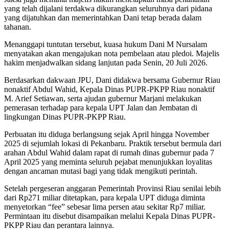
yang telah dijalani terdakwa dikurangkan seluruhnya dari pidana
yang dijatuhkan dan memerintahkan Dani tetap berada dalam
tahanan.
Menanggapi tuntutan tersebut, kuasa hukum Dani M Nursalam
menyatakan akan mengajukan nota pembelaan atau pledoi. Majelis
hakim menjadwalkan sidang lanjutan pada Senin, 20 Juli 2026.
Berdasarkan dakwaan JPU, Dani didakwa bersama Gubernur Riau
nonaktif Abdul Wahid, Kepala Dinas PUPR-PKPP Riau nonaktif
M. Arief Setiawan, serta ajudan gubernur Marjani melakukan
pemerasan terhadap para kepala UPT Jalan dan Jembatan di
lingkungan Dinas PUPR-PKPP Riau.
Perbuatan itu diduga berlangsung sejak April hingga November
2025 di sejumlah lokasi di Pekanbaru. Praktik tersebut bermula dari
arahan Abdul Wahid dalam rapat di rumah dinas gubernur pada 7
April 2025 yang meminta seluruh pejabat menunjukkan loyalitas
dengan ancaman mutasi bagi yang tidak mengikuti perintah.
Setelah pergeseran anggaran Pemerintah Provinsi Riau senilai lebih
dari Rp271 miliar ditetapkan, para kepala UPT diduga diminta
menyetorkan “fee” sebesar lima persen atau sekitar Rp7 miliar.
Permintaan itu disebut disampaikan melalui Kepala Dinas PUPR-
PKPP Riau dan perantara lainnya.