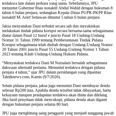
terdakwa lain dalam perkara yang sama. Sebelumnya, JPU
menuntut Gubernur Riau nonaktif Abdul Wahid dengan hukuman 8
tahun 6 bulan penjara, sedangkan Kepala Dinas PUPR-PKPP Riau
nonaktif M. Arief Setiawan dituntut 5 tahun 6 bulan penjara.
Jaksa menyatakan Dani terbukti secara sah dan meyakinkan
melakukan tindak pidana korupsi secara bersama-sama sebagaimana
diatur dalam Pasal 12 huruf e juncto Pasal 18 Undang-Undang
Nomor 31 Tahun 1999 tentang Pemberantasan Tindak Pidana
Korupsi sebagaimana telah diubah dengan Undang-Undang Nomor
20 Tahun 2001 juncto Pasal 55 Undang-Undang Nomor 1 Tahun
2023 tentang Kitab Undang-Undang Hukum Pidana.
“Menyatakan terdakwa Dani M Nursalam bersalah sebagaimana
dakwaan alternatif pertama. Menuntut terdakwa dengan pidana
penjara 4 tahun,” ujar JPU dalam persidangan yang dipantau
Taktiknews.com, Kamis (9/7/2026).
Selain pidana penjara, jaksa juga menuntut Dani membayar denda
sebesar Rp200 juta. Apabila denda tersebut tidak dibayarkan, harta
kekayaan maupun pendapatan terdakwa akan disita dan dilelang.
Jika hasil penyitaan tidak mencukupi, pidana denda akan diganti
dengan hukuman penjara selama 80 hari.
JPU juga menghitung uang pengganti yang menjadi tanggung jawab