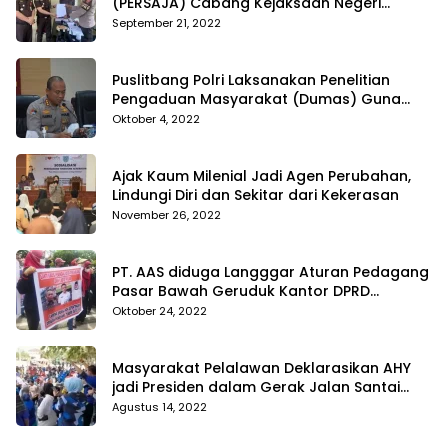
(PERSAJA) Cabang Kejaksaan Negeri
Tanggamus resmi melaporkan Alvin Lim ke
September 21, 2022
Polres Tanggamus
Puslitbang Polri Laksanakan Penelitian
Pengaduan Masyarakat (Dumas) Guna
Meningkatkan Profesionalisme Personil Polri
Oktober 4, 2022
Di Polda Kepri
Ajak Kaum Milenial Jadi Agen Perubahan,
Lindungi Diri dan Sekitar dari Kekerasan
November 26, 2022
PT. AAS diduga Langggar Aturan Pedagang
Pasar Bawah Geruduk Kantor DPRD
Pekanbaru
Oktober 24, 2022
Masyarakat Pelalawan Deklarasikan AHY
jadi Presiden dalam Gerak Jalan Santai
Partai Demokrat
Agustus 14, 2022