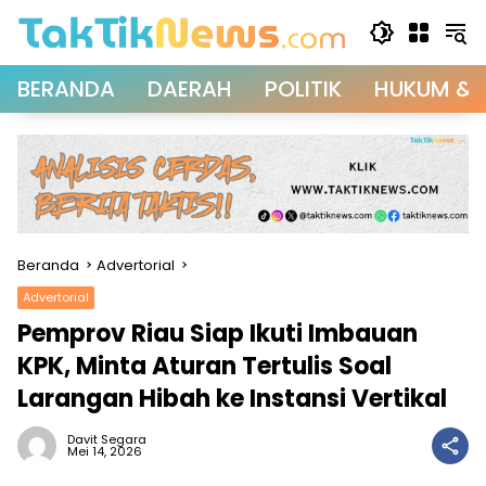
Langsung
ke
konten
BERANDA
DAERAH
POLITIK
HUKUM & 
Beranda
Advertorial
Advertorial
Pemprov Riau Siap Ikuti Imbauan
KPK, Minta Aturan Tertulis Soal
Larangan Hibah ke Instansi Vertikal
Davit Segara
Mei 14, 2026