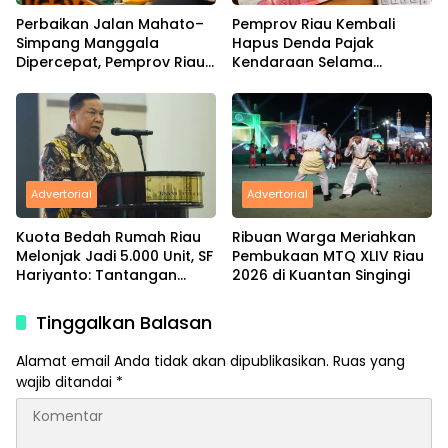
Perbaikan Jalan Mahato–
Pemprov Riau Kembali
Simpang Manggala
Hapus Denda Pajak
Dipercepat, Pemprov Riau
Kendaraan Selama
Gandeng Perusahaan
Agustus 2026
Advertorial
Advertorial
Kuota Bedah Rumah Riau
Ribuan Warga Meriahkan
Melonjak Jadi 5.000 Unit, SF
Pembukaan MTQ XLIV Riau
Hariyanto: Tantangan
2026 di Kuantan Singingi
Hunian Masih Besar
Tinggalkan Balasan
Alamat email Anda tidak akan dipublikasikan.
Ruas yang
wajib ditandai
*