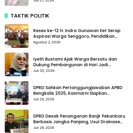
Teropong
Juli 27, 2026
TAKTIK POLITIK
Reses ke-12 H. Indra Gunawan Eet Serap
Aspirasi Warga Senggoro, Pendidikan
hingga BPJS Jadi Sorotan
Agustus 2, 2026
Iyeth Bustami Ajak Warga Bersatu dan
Dukung Pembangunan di Hari Jadi
Bengkalis ke-514
Juli 30, 2026
DPRD Sahkan Pertanggungjawaban APBD
Bengkalis 2025, Kasmarni Siapkan
Pemanfaatan SiLPA
Juli 29, 2026
DPRD Desak Penanganan Banjir Pekanbaru
Berbasis Jangka Panjang, Usul Drainase
Raksasa dan Kolam Retensi
Juli 28, 2026