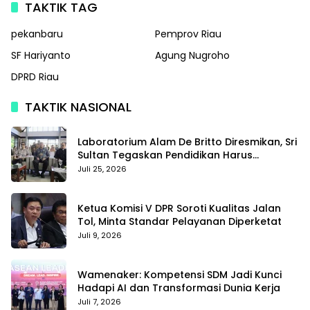
TAKTIK TAG
pekanbaru
Pemprov Riau
SF Hariyanto
Agung Nugroho
DPRD Riau
TAKTIK NASIONAL
Laboratorium Alam De Britto Diresmikan, Sri
Sultan Tegaskan Pendidikan Harus
Membentuk Karakter
Juli 25, 2026
Ketua Komisi V DPR Soroti Kualitas Jalan
Tol, Minta Standar Pelayanan Diperketat
Juli 9, 2026
Wamenaker: Kompetensi SDM Jadi Kunci
Hadapi AI dan Transformasi Dunia Kerja
Juli 7, 2026