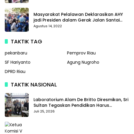
Masyarakat Pelalawan Deklarasikan AHY
jadi Presiden dalam Gerak Jalan Santai
Partai Demokrat
Agustus 14, 2022
TAKTIK TAG
pekanbaru
Pemprov Riau
SF Hariyanto
Agung Nugroho
DPRD Riau
TAKTIK NASIONAL
Laboratorium Alam De Britto Diresmikan, Sri
Sultan Tegaskan Pendidikan Harus
Membentuk Karakter
Juli 25, 2026