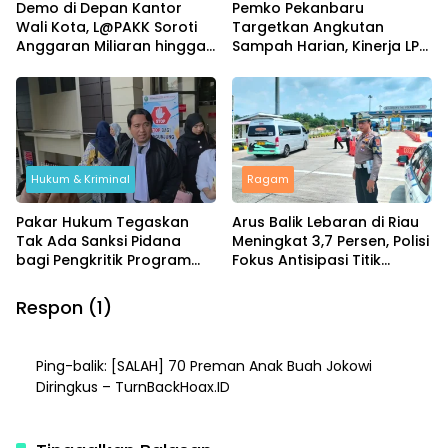
Demo di Depan Kantor
Pemko Pekanbaru
Wali Kota, L@PAKK Soroti
Targetkan Angkutan
Anggaran Miliaran hingga
Sampah Harian, Kinerja LPS
Program Umroh
Dievaluasi Ketat
Hukum & Kriminal
Ragam
Pakar Hukum Tegaskan
Arus Balik Lebaran di Riau
Tak Ada Sanksi Pidana
Meningkat 3,7 Persen, Polisi
bagi Pengkritik Program
Fokus Antisipasi Titik
MBG di Media Sosial
Rawan
Respon (1)
Ping-balik:
[SALAH] 70 Preman Anak Buah Jokowi
Diringkus – TurnBackHoax.ID