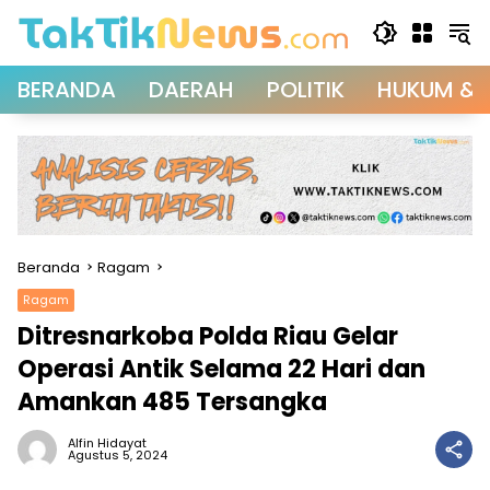
Langsung
ke
konten
BERANDA
DAERAH
POLITIK
HUKUM & 
Beranda
Ragam
Ragam
Ditresnarkoba Polda Riau Gelar
Operasi Antik Selama 22 Hari dan
Amankan 485 Tersangka
Alfin Hidayat
Agustus 5, 2024