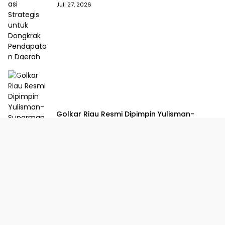
Dongkrak Pendapatan Daerah
Juli 27, 2026
Golkar Riau Resmi Dipimpin Yulisman-
Suparman, DPP Tetapkan Kepengurusan
Baru 2025–2030
Juli 23, 2026