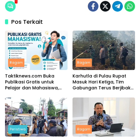
1
Pos Terkait
Ragam
Ragam
Taktiknews.com Buka
Karhutla di Pulau Rupat
Publikasi Gratis untuk
Masuk Hari Ketiga, Tim
Pelajar dan Mahasiswa,
Gabungan Terus Berjibaku
Ribuan Karya Telah Terbit
Padamkan Api
Peristiwa
Ragam