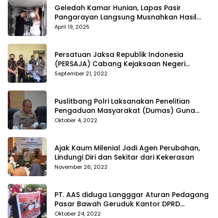
Geledah Kamar Hunian, Lapas Pasir
Pangarayan Langsung Musnahkan Hasil
Temuan
April 19, 2025
Persatuan Jaksa Republik Indonesia
(PERSAJA) Cabang Kejaksaan Negeri
Tanggamus resmi melaporkan Alvin Lim ke
September 21, 2022
Polres Tanggamus
Puslitbang Polri Laksanakan Penelitian
Pengaduan Masyarakat (Dumas) Guna
Meningkatkan Profesionalisme Personil Polri
Oktober 4, 2022
Di Polda Kepri
Ajak Kaum Milenial Jadi Agen Perubahan,
Lindungi Diri dan Sekitar dari Kekerasan
November 26, 2022
PT. AAS diduga Langggar Aturan Pedagang
Pasar Bawah Geruduk Kantor DPRD
Pekanbaru
Oktober 24, 2022