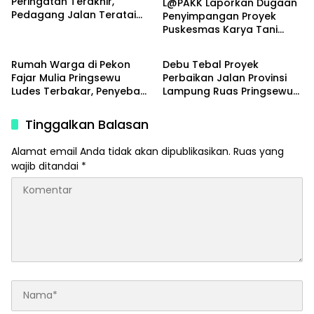
Peringatan Terakhir,
L@PAKK Laporkan Dugaan
Pedagang Jalan Teratai
Penyimpangan Proyek
Diminta Segera Kosongkan
Puskesmas Karya Tani
Peristiwa
Peristiwa
Lapak
Rp4,088 Miliar ke Polda
Lampung
Rumah Warga di Pekon
Debu Tebal Proyek
Fajar Mulia Pringsewu
Perbaikan Jalan Provinsi
Ludes Terbakar, Penyebab
Lampung Ruas Pringsewu–
Masih Diselidiki Petugas
Sukoharjo Dikeluhkan,
Pengendara Minta
Tinggalkan Balasan
Kontraktor Lakukan
Penyiraman Rutin
Alamat email Anda tidak akan dipublikasikan.
Ruas yang
wajib ditandai
*