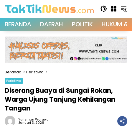
Langsung
ke
konten
BERANDA
DAERAH
POLITIK
HUKUM & 
Beranda
Peristiwa
Peristiwa
Diserang Buaya di Sungai Rokan,
Warga Ujung Tanjung Kehilangan
Tangan
Yurisman Waruwu
Januari 3, 2026