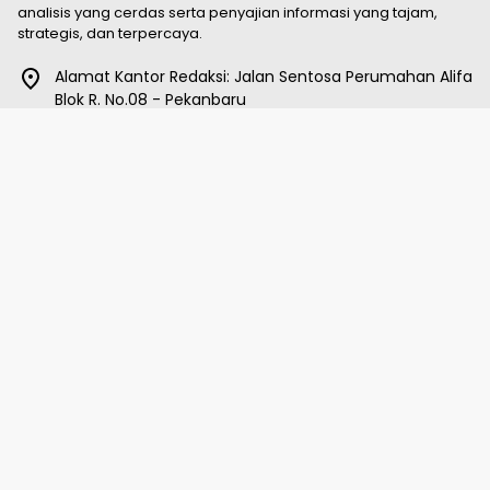
analisis yang cerdas serta penyajian informasi yang tajam,
strategis, dan terpercaya.
Alamat Kantor Redaksi: Jalan Sentosa Perumahan Alifa
Blok R. No.08 - Pekanbaru
085265736501
taktiknews.info@gmail.com
Taktiknews.com
telah
Terverifikasi Administratif
oleh
Dewan Pers
Sertifikat diterbitkan pada
27 Februari 2026
·
Cek di DewanPers.or.id
Kategori
BERANDA
DAERAH
POLITIK
HUKUM & KRIMINAL