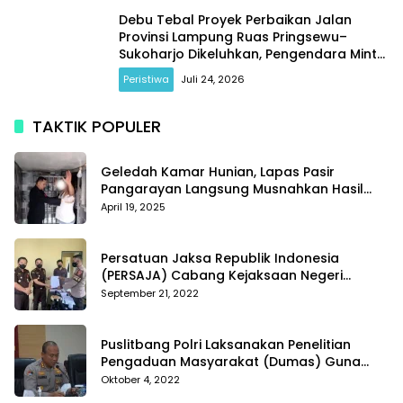
Debu Tebal Proyek Perbaikan Jalan
Provinsi Lampung Ruas Pringsewu–
Sukoharjo Dikeluhkan, Pengendara Minta
Kontraktor Lakukan Penyiraman Rutin
Peristiwa
Juli 24, 2026
TAKTIK POPULER
Geledah Kamar Hunian, Lapas Pasir
Pangarayan Langsung Musnahkan Hasil
Temuan
April 19, 2025
Persatuan Jaksa Republik Indonesia
(PERSAJA) Cabang Kejaksaan Negeri
Tanggamus resmi melaporkan Alvin Lim ke
September 21, 2022
Polres Tanggamus
Puslitbang Polri Laksanakan Penelitian
Pengaduan Masyarakat (Dumas) Guna
Meningkatkan Profesionalisme Personil Polri
Oktober 4, 2022
Di Polda Kepri