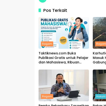
Pos Terkait
Ragam
Raga
Taktiknews.com Buka
Karhutl
Publikasi Gratis untuk Pelajar
Masuk H
dan Mahasiswa, Ribuan
Gabung
Karya Telah Terbit
Padamk
Ragam
Hukum 
Pemko Pekanbaru Targetkan
Pakar 