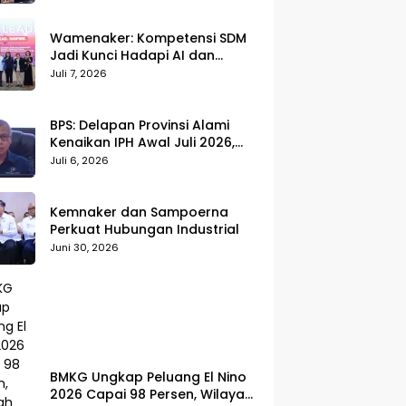
Wamenaker: Kompetensi SDM
Jadi Kunci Hadapi AI dan
Transformasi Dunia Kerja
Juli 7, 2026
BPS: Delapan Provinsi Alami
Kenaikan IPH Awal Juli 2026,
Cabai Merah dan Beras Jadi
Juli 6, 2026
Pemicu
Kemnaker dan Sampoerna
Perkuat Hubungan Industrial
Juni 30, 2026
BMKG Ungkap Peluang El Nino
2026 Capai 98 Persen, Wilayah