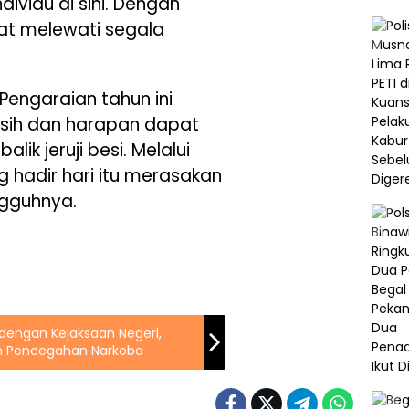
ividu di sini. Dengan
pat melewati segala
Pengaraian tahun ini
asih dan harapan dapat
lik jeruji besi. Melalui
 hadir hari itu merasakan
gguhnya.
 dengan Kejaksaan Negeri,
n Pencegahan Narkoba