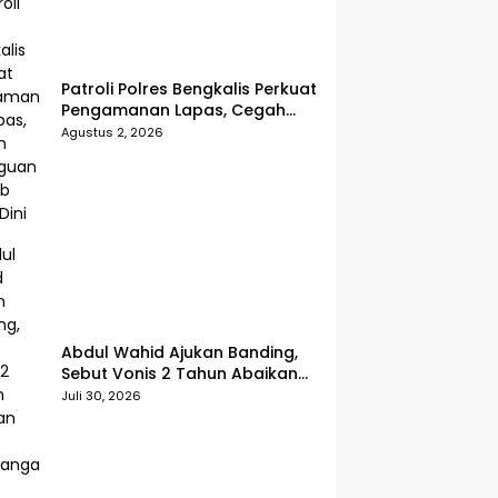
Patroli Polres Bengkalis Perkuat
Pengamanan Lapas, Cegah
Gangguan Kamtib Sejak Dini
Agustus 2, 2026
Abdul Wahid Ajukan Banding,
Sebut Vonis 2 Tahun Abaikan
Fakta Persidangan
Juli 30, 2026