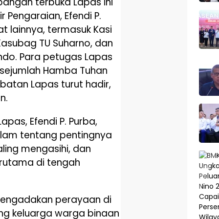
pangan terbuka Lapas ini
r Pengaraian, Efendi P.
t lainnya, termasuk Kasi
 Kasubag TU Suharno, dan
ndo. Para petugas Lapas
 sejumlah Hamba Tuhan
batan Lapas turut hadir,
n.
pas, Efendi P. Purba,
am tentang pentingnya
ing mengasihi, dan
rutama di tengah
i mengadakan perayaan di
ng keluarga warga binaan