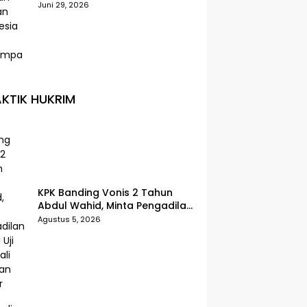
Selatan Indonesia Paling
Juni 29, 2026
Terdampak
KTIK HUKRIM
KPK Banding Vonis 2 Tahun
Abdul Wahid, Minta Pengadilan
Tinggi Uji Kembali Putusan
Agustus 5, 2026
Tipikor