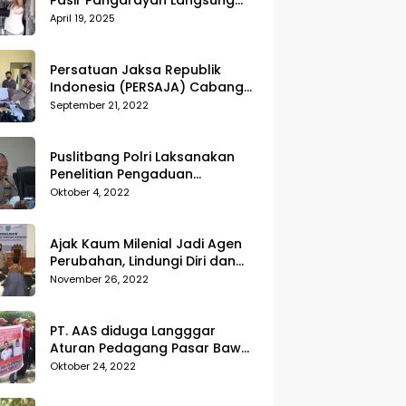
Pasir Pangarayan Langsung
Musnahkan Hasil Temuan
April 19, 2025
Persatuan Jaksa Republik
Indonesia (PERSAJA) Cabang
Kejaksaan Negeri Tanggamus
September 21, 2022
resmi melaporkan Alvin Lim ke
Polres Tanggamus
Puslitbang Polri Laksanakan
Penelitian Pengaduan
Masyarakat (Dumas) Guna
Oktober 4, 2022
Meningkatkan Profesionalisme
Personil Polri Di Polda Kepri
Ajak Kaum Milenial Jadi Agen
Perubahan, Lindungi Diri dan
Sekitar dari Kekerasan
November 26, 2022
PT. AAS diduga Langggar
Aturan Pedagang Pasar Bawah
Geruduk Kantor DPRD
Oktober 24, 2022
Pekanbaru