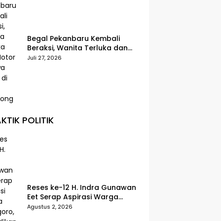
Begal Pekanbaru Kembali
Beraksi, Wanita Terluka dan
Motor Dibawa Kabur di Jalan
Juli 27, 2026
Teropong
KTIK POLITIK
Reses ke-12 H. Indra Gunawan
Eet Serap Aspirasi Warga
Senggoro, Pendidikan hingga
Agustus 2, 2026
BPJS Jadi Sorotan