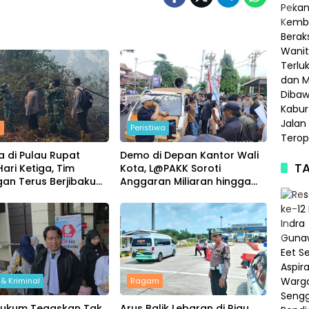
m
Peristiwa
a di Pulau Rupat
Demo di Depan Kantor Wali
TA
ari Ketiga, Tim
Kota, L@PAKK Soroti
an Terus Berjibaku
Anggaran Miliaran hingga
an Api
Program Umroh
& Kriminal
Ragam
Hukum Tegaskan Tak
Arus Balik Lebaran di Riau