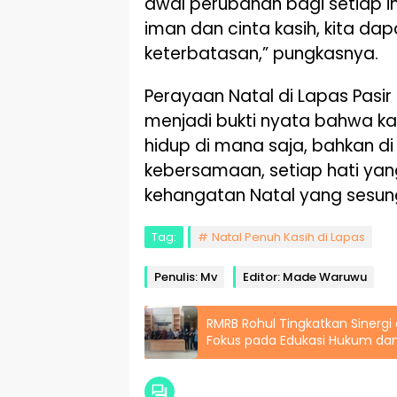
awal perubahan bagi setiap ind
iman dan cinta kasih, kita da
keterbatasan,” pungkasnya.
Perayaan Natal di Lapas Pasir 
menjadi bukti nyata bahwa k
hidup di mana saja, bahkan di ba
kebersamaan, setiap hati yang
kehangatan Natal yang sesun
Tag:
Natal Penuh Kasih di Lapas
Penulis: Mv
Editor: Made Waruwu
RMRB Rohul Tingkatkan Sinergi
Fokus pada Edukasi Hukum da