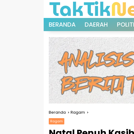
Langsung
ke
konten
BERANDA
DAERAH
POLIT
Beranda
Ragam
Ragam
Natal Penuh Kasih 