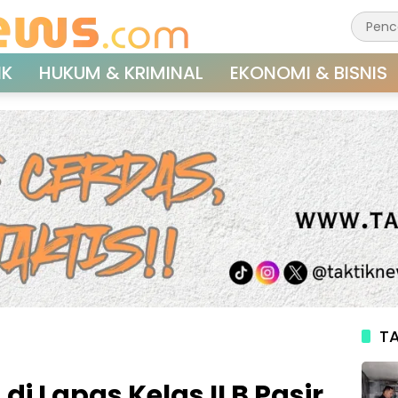
IK
HUKUM & KRIMINAL
EKONOMI & BISNIS
TA
di Lapas Kelas II B Pasir