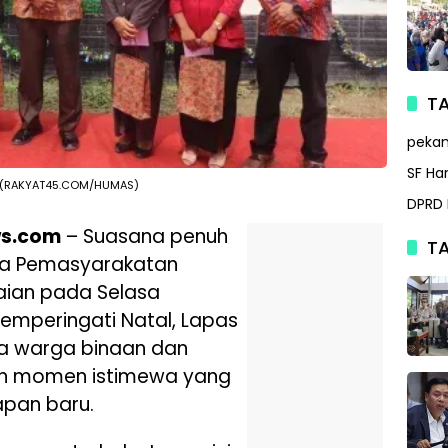
TA
peka
SF Ha
n. (RAKYAT45.COM/HUMAS)
DPRD 
ws.com
– Suasana penuh
TA
ga Pemasyarakatan
raian pada Selasa
emperingati Natal, Lapas
a warga binaan dan
an momen istimewa yang
apan baru.