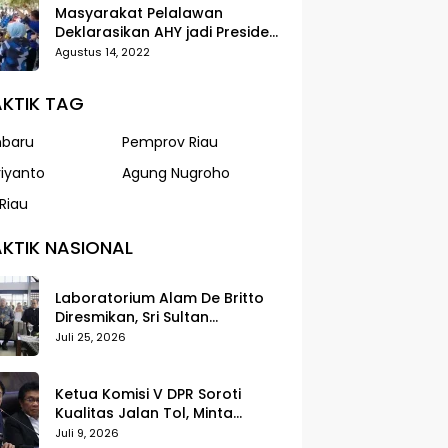
Masyarakat Pelalawan
Deklarasikan AHY jadi Presiden
dalam Gerak Jalan Santai
Agustus 14, 2022
Partai Demokrat
KTIK TAG
nbaru
Pemprov Riau
riyanto
Agung Nugroho
Riau
KTIK NASIONAL
Laboratorium Alam De Britto
Diresmikan, Sri Sultan
Tegaskan Pendidikan Harus
Juli 25, 2026
Membentuk Karakter
Ketua Komisi V DPR Soroti
Kualitas Jalan Tol, Minta
Standar Pelayanan Diperketat
Juli 9, 2026