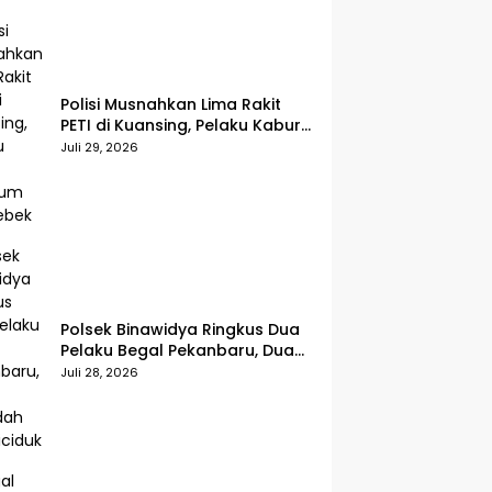
Polisi Musnahkan Lima Rakit
PETI di Kuansing, Pelaku Kabur
Sebelum Digerebek
Juli 29, 2026
Polsek Binawidya Ringkus Dua
Pelaku Begal Pekanbaru, Dua
Penadah Ikut Diciduk
Juli 28, 2026