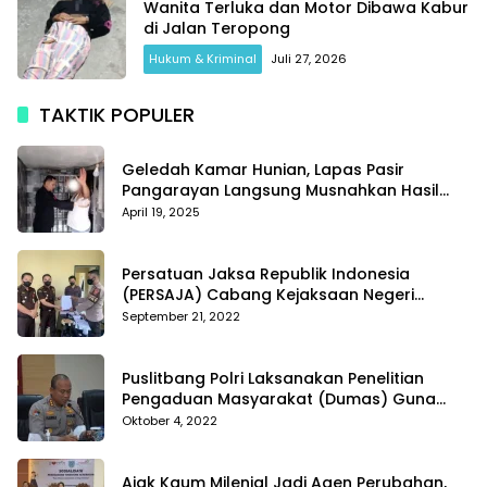
Wanita Terluka dan Motor Dibawa Kabur
di Jalan Teropong
Hukum & Kriminal
Juli 27, 2026
TAKTIK POPULER
Geledah Kamar Hunian, Lapas Pasir
Pangarayan Langsung Musnahkan Hasil
Temuan
April 19, 2025
Persatuan Jaksa Republik Indonesia
(PERSAJA) Cabang Kejaksaan Negeri
Tanggamus resmi melaporkan Alvin Lim ke
September 21, 2022
Polres Tanggamus
Puslitbang Polri Laksanakan Penelitian
Pengaduan Masyarakat (Dumas) Guna
Meningkatkan Profesionalisme Personil Polri
Oktober 4, 2022
Di Polda Kepri
Ajak Kaum Milenial Jadi Agen Perubahan,