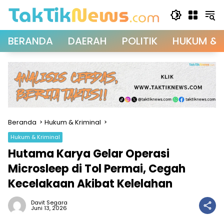
Langsung
ke
konten
BERANDA
DAERAH
POLITIK
HUKUM & 
Beranda
Hukum & Kriminal
Hukum & Kriminal
Hutama Karya Gelar Operasi
Microsleep di Tol Permai, Cegah
Kecelakaan Akibat Kelelahan
Davit Segara
Juni 13, 2026