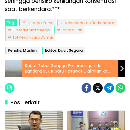
sehingga berisiko kehilangan konsentrasi
saat berkendara.***
Tag:
Hutama Karya
Keselamatan Berkendara
Operasi Microsleep
Polres Siak
Tol Pekanbaru Dumai
Penulis: Muslim
Editor: Davit Segara
Kabut Tebal Ganggu Penerbangan di
Bandara SSK II, Satu Pesawat Dialihkan ke
Padang
Pos Terkait