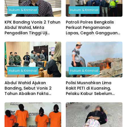
Hukum & Kriminal
Hukum & Kriminal
KPK Banding Vonis 2 Tahun
Patroli Polres Bengkalis
Abdul Wahid, Minta
Perkuat Pengamanan
Pengadilan Tinggi Uji
Lapas, Cegah Gangguan
Kembali Putusan Tipikor
Kamtib Sejak Dini
Hukum & Kriminal
Hukum & Kriminal
Abdul Wahid Ajukan
Polisi Musnahkan Lima
Banding, Sebut Vonis 2
Rakit PETI di Kuansing,
Tahun Abaikan Fakta
Pelaku Kabur Sebelum
Persidangan
Digerebek