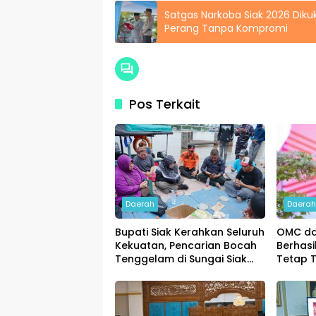
Satgas Narkoba Siak 2026 Dik
Perang Tanpa Kompromi
Pos Terkait
Daerah
Daera
Bupati Siak Kerahkan Seluruh
OMC da
Kekuatan, Pencarian Bocah
Berhasi
Tenggelam di Sungai Siak
Tetap T
Dimaksimalkan