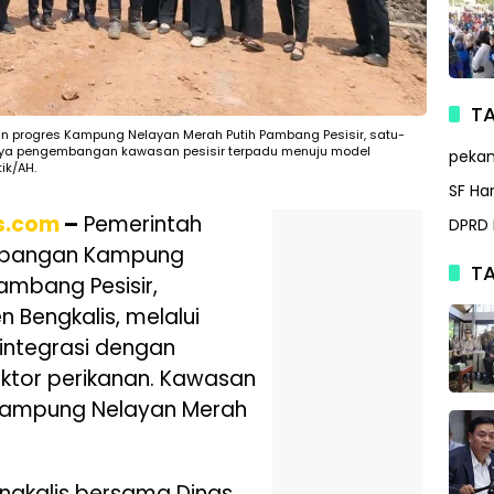
TA
n progres Kampung Nelayan Merah Putih Pambang Pesisir, satu-
upaya pengembangan kawasan pesisir terpadu menuju model
peka
ik/AH.
SF Ha
s.com
–
Pemerintah
DPRD 
mbangan Kampung
TA
ambang Pesisir,
Bengkalis, melalui
integrasi dengan
ektor perikanan. Kawasan
 Kampung Nelayan Merah
ngkalis bersama Dinas