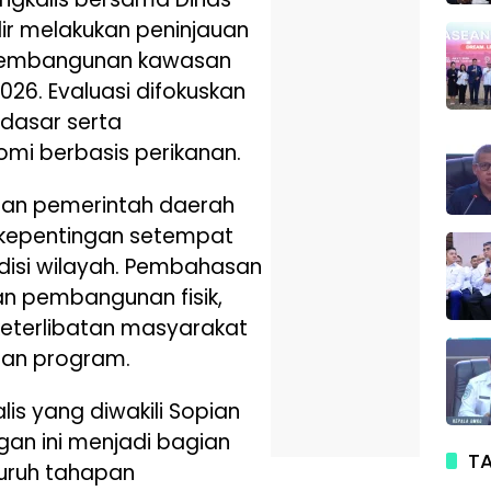
lir melakukan peninjauan
 pembangunan kawasan
026. Evaluasi difokuskan
 dasar serta
i berbasis perikanan.
aran pemerintah daerah
kepentingan setempat
disi wilayah. Pembahasan
n pembangunan fisik,
keterlibatan masyarakat
tan program.
lis yang diwakili Sopian
n ini menjadi bagian
TA
luruh tahapan