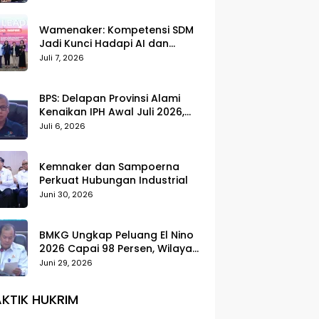
Wamenaker: Kompetensi SDM
Jadi Kunci Hadapi AI dan
Transformasi Dunia Kerja
Juli 7, 2026
BPS: Delapan Provinsi Alami
Kenaikan IPH Awal Juli 2026,
Cabai Merah dan Beras Jadi
Juli 6, 2026
Pemicu
Kemnaker dan Sampoerna
Perkuat Hubungan Industrial
Juni 30, 2026
BMKG Ungkap Peluang El Nino
2026 Capai 98 Persen, Wilayah
Selatan Indonesia Paling
Juni 29, 2026
Terdampak
KTIK HUKRIM