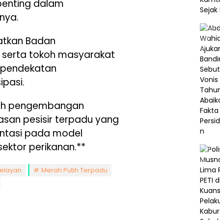
penting dalam
nya.
batkan Badan
 serta tokoh masyarakat
 pendekatan
pasi.
rah pengembangan
san pesisir terpadu yang
ientasi pada model
ektor perikanan.**
elayan
Merah Putih Terpadu