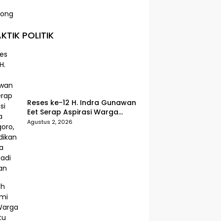
KTIK POLITIK
Reses ke-12 H. Indra Gunawan
Eet Serap Aspirasi Warga
Senggoro, Pendidikan hingga
Agustus 2, 2026
BPJS Jadi Sorotan