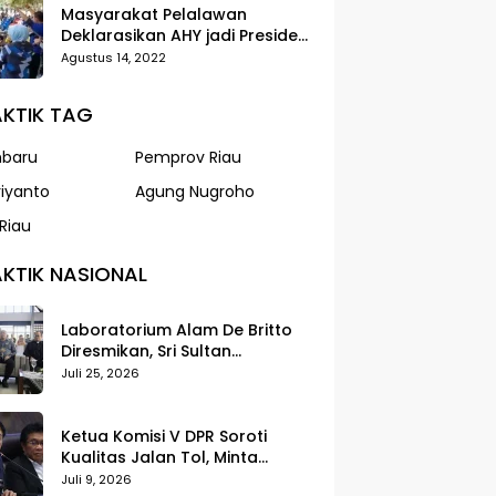
Masyarakat Pelalawan
Deklarasikan AHY jadi Presiden
dalam Gerak Jalan Santai
Agustus 14, 2022
Partai Demokrat
KTIK TAG
nbaru
Pemprov Riau
riyanto
Agung Nugroho
Riau
KTIK NASIONAL
Laboratorium Alam De Britto
Diresmikan, Sri Sultan
Tegaskan Pendidikan Harus
Juli 25, 2026
Membentuk Karakter
Ketua Komisi V DPR Soroti
Kualitas Jalan Tol, Minta
Standar Pelayanan Diperketat
Juli 9, 2026