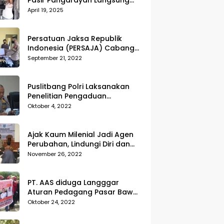
Pasir Pangarayan Langsung
Musnahkan Hasil Temuan
April 19, 2025
Persatuan Jaksa Republik
Indonesia (PERSAJA) Cabang
Kejaksaan Negeri Tanggamus
September 21, 2022
resmi melaporkan Alvin Lim ke
Polres Tanggamus
Puslitbang Polri Laksanakan
Penelitian Pengaduan
Masyarakat (Dumas) Guna
Oktober 4, 2022
Meningkatkan Profesionalisme
Personil Polri Di Polda Kepri
Ajak Kaum Milenial Jadi Agen
Perubahan, Lindungi Diri dan
Sekitar dari Kekerasan
November 26, 2022
PT. AAS diduga Langggar
Aturan Pedagang Pasar Bawah
Geruduk Kantor DPRD
Oktober 24, 2022
Pekanbaru