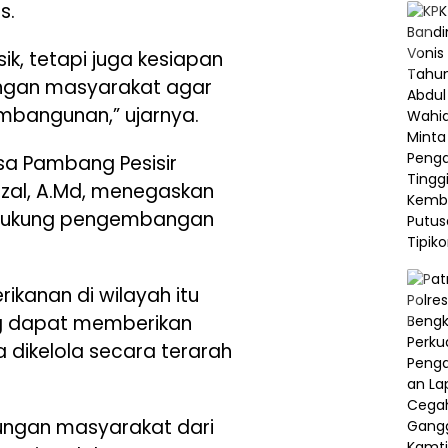
s.
k, tetapi juga kesiapan
kungan masyarakat agar
mbangunan,” ujarnya.
sa Pambang Pesisir
Rizal, A.Md, menegaskan
dukung pengembangan
ikanan di wilayah itu
ng dapat memberikan
a dikelola secara terarah
kungan masyarakat dari