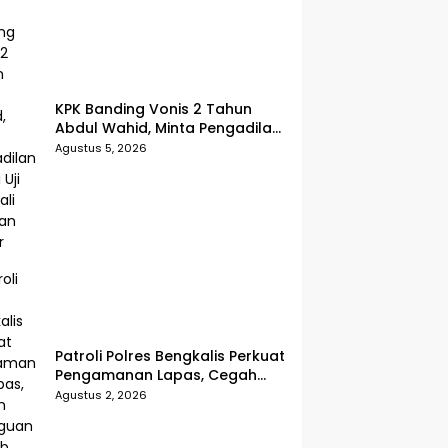
KPK Banding Vonis 2 Tahun
Abdul Wahid, Minta Pengadilan
Tinggi Uji Kembali Putusan
Agustus 5, 2026
Tipikor
Patroli Polres Bengkalis Perkuat
Pengamanan Lapas, Cegah
Gangguan Kamtib Sejak Dini
Agustus 2, 2026