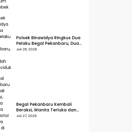
Polsek Binawidya Ringkus Dua
Pelaku Begal Pekanbaru, Dua
Penadah Ikut Diciduk
Juli 28, 2026
Begal Pekanbaru Kembali
Beraksi, Wanita Terluka dan
Motor Dibawa Kabur di Jalan
Juli 27, 2026
Teropong