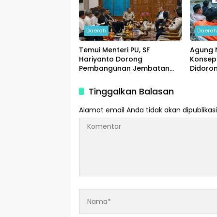
Daerah
Daera
Temui Menteri PU, SF
Agung 
Hariyanto Dorong
Konsep
Pembangunan Jembatan
Didoro
Siak V dan Flyover Garuda
Pemba
Sakti
Tinggalkan Balasan
Alamat email Anda tidak akan dipublikasi