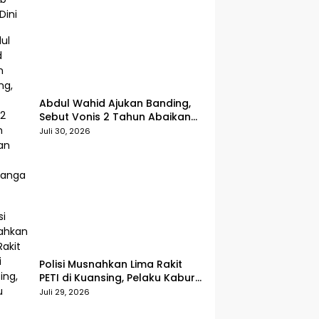
Abdul Wahid Ajukan Banding,
Sebut Vonis 2 Tahun Abaikan
Fakta Persidangan
Juli 30, 2026
Polisi Musnahkan Lima Rakit
PETI di Kuansing, Pelaku Kabur
Sebelum Digerebek
Juli 29, 2026