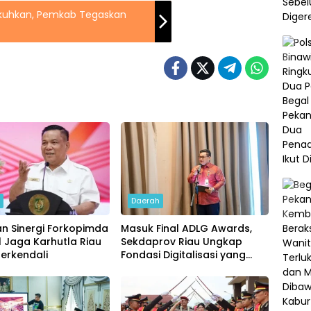
ukuhkan, Pemkab Tegaskan
h
Daerah
n Sinergi Forkopimda
Masuk Final ADLG Awards,
l Jaga Karhutla Riau
Sekdaprov Riau Ungkap
erkendali
Fondasi Digitalisasi yang
Dongkrak Kinerja
Pemerintahan