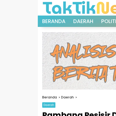
Langsung
ke
konten
BERANDA
DAERAH
POLIT
Beranda
Daerah
Daerah
Pambang Pesisir 