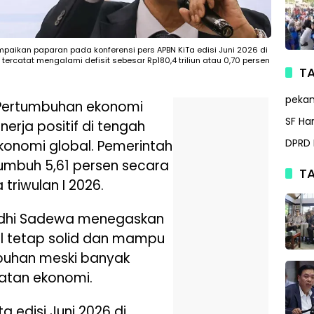
ikan paparan pada konferensi pers APBN KiTa edisi Juni 2026 di
tercatat mengalami defisit sebesar Rp180,4 triliun atau 0,70 persen
TA
peka
Pertumbuhan ekonomi
SF Ha
erja positif di tengah
DPRD 
konomi global. Pemerintah
umbuh 5,61 persen secara
TA
triwulan I 2026.
udhi Sadewa menegaskan
al tetap solid dan mampu
uhan meski banyak
atan ekonomi.
a edisi Juni 2026 di