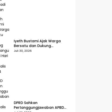
Iyeth Bustami Ajak Warga
Bersatu dan Dukung
Pembangunan di Hari Jadi
Juli 30, 2026
Bengkalis ke-514
DPRD Sahkan
Pertanggungjawaban APBD