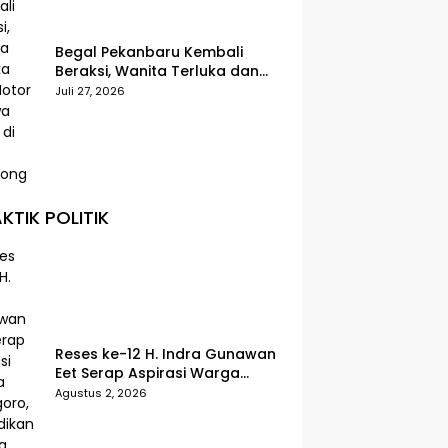
Begal Pekanbaru Kembali
Beraksi, Wanita Terluka dan
Motor Dibawa Kabur di Jalan
Juli 27, 2026
Teropong
KTIK POLITIK
Reses ke-12 H. Indra Gunawan
Eet Serap Aspirasi Warga
Senggoro, Pendidikan hingga
Agustus 2, 2026
BPJS Jadi Sorotan