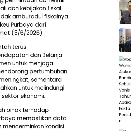
ng permintaan domestik
ali dan kebijakan fiskal
 tidak amburadul fiskalnya
nkeu Purbaya dari
mat (5/6/2026).
ntah terus
ndapatan dan Belanja
umen untuk menjaga
 mendorong pertumbuhan.
meningkat, sementara
rahkan untuk melindungi
sektor ekonomi.
h pihak terhadap
urbaya memastikan data
 mencerminkan kondisi