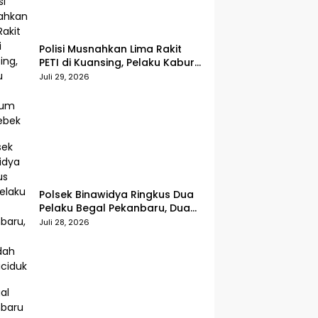
Polisi Musnahkan Lima Rakit
PETI di Kuansing, Pelaku Kabur
Sebelum Digerebek
Juli 29, 2026
Polsek Binawidya Ringkus Dua
Pelaku Begal Pekanbaru, Dua
Penadah Ikut Diciduk
Juli 28, 2026