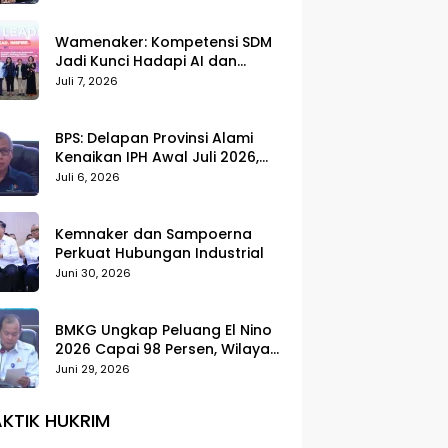
Wamenaker: Kompetensi SDM
Jadi Kunci Hadapi AI dan
Transformasi Dunia Kerja
Juli 7, 2026
BPS: Delapan Provinsi Alami
Kenaikan IPH Awal Juli 2026,
Cabai Merah dan Beras Jadi
Juli 6, 2026
Pemicu
Kemnaker dan Sampoerna
Perkuat Hubungan Industrial
Juni 30, 2026
BMKG Ungkap Peluang El Nino
2026 Capai 98 Persen, Wilayah
Selatan Indonesia Paling
Juni 29, 2026
Terdampak
KTIK HUKRIM