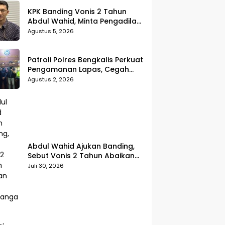
KPK Banding Vonis 2 Tahun
Abdul Wahid, Minta Pengadilan
Tinggi Uji Kembali Putusan
Agustus 5, 2026
Tipikor
Patroli Polres Bengkalis Perkuat
Pengamanan Lapas, Cegah
Gangguan Kamtib Sejak Dini
Agustus 2, 2026
Abdul Wahid Ajukan Banding,
Sebut Vonis 2 Tahun Abaikan
Fakta Persidangan
Juli 30, 2026