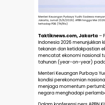
Menteri Keuangan Purbaya Yudhi Sadewa menyampa
Jakarta, Jumat (5/6/2026). APBN hingga Mei 2026 
terhadap PDB. (TN/Rls)
Taktiknews.com, Jakarta
– 
Indonesia 2026 menunjukkan kin
tekanan dan ketidakpastian e
mencatat ekonomi nasional t
tahunan (year-on-year) pada 
Menteri Keuangan Purbaya Y
kondisi perekonomian nasion
menjaga momentum pertumb
negara menghadapi perlamb
Dalam konferensi pers APBN Kit