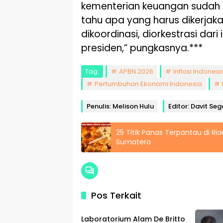
kementerian keuangan sudah
tahu apa yang harus dikerjak
dikoordinasi, diorkestrasi dari
presiden,” pungkasnya.***
Tag:
APBN 2026
Inflasi Indonesi
Pertumbuhan Ekonomi Indonesia
Penulis: Melison Hulu
Editor: Davit Se
25 Titik Panas Terpantau di Ri
Sumatera
Pos Terkait
Nasional
Laboratorium Alam De Britto