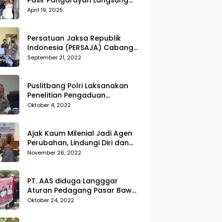
Pasir Pangarayan Langsung
Musnahkan Hasil Temuan
April 19, 2025
Persatuan Jaksa Republik
Indonesia (PERSAJA) Cabang
Kejaksaan Negeri Tanggamus
September 21, 2022
resmi melaporkan Alvin Lim ke
Polres Tanggamus
Puslitbang Polri Laksanakan
Penelitian Pengaduan
Masyarakat (Dumas) Guna
Oktober 4, 2022
Meningkatkan Profesionalisme
Personil Polri Di Polda Kepri
Ajak Kaum Milenial Jadi Agen
Perubahan, Lindungi Diri dan
Sekitar dari Kekerasan
November 26, 2022
PT. AAS diduga Langggar
Aturan Pedagang Pasar Bawah
Geruduk Kantor DPRD
Oktober 24, 2022
Pekanbaru