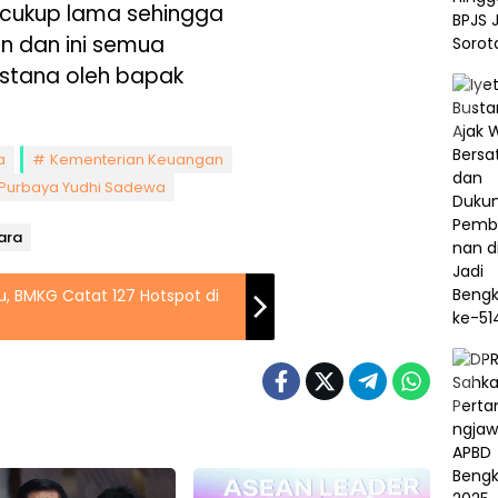
 cukup lama sehingga
an dan ini semua
 istana oleh bapak
a
Kementerian Keuangan
Purbaya Yudhi Sadewa
gara
au, BMKG Catat 127 Hotspot di