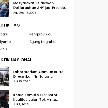
Masyarakat Pelalawan
Deklarasikan AHY jadi Presiden
dalam Gerak Jalan Santai
Agustus 14, 2022
Partai Demokrat
KTIK TAG
nbaru
Pemprov Riau
riyanto
Agung Nugroho
Riau
KTIK NASIONAL
Laboratorium Alam De Britto
Diresmikan, Sri Sultan
Tegaskan Pendidikan Harus
Juli 25, 2026
Membentuk Karakter
Ketua Komisi V DPR Soroti
Kualitas Jalan Tol, Minta
Standar Pelayanan Diperketat
Juli 9, 2026