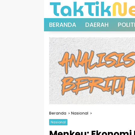
Langsung
ke
konten
BERANDA
DAERAH
POLIT
Beranda
Nasional
Nasional
Menkeu: Ekonomi 