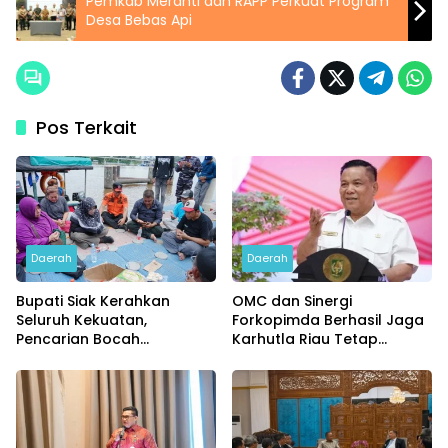
Pemkab Meranti dan RAPP Perkuat Program
Desa Bebas Api
Pos Terkait
Daerah
Daerah
Bupati Siak Kerahkan
OMC dan Sinergi
Seluruh Kekuatan,
Forkopimda Berhasil Jaga
Pencarian Bocah
Karhutla Riau Tetap
Tenggelam di Sungai Siak
Terkendali
Dimaksimalkan