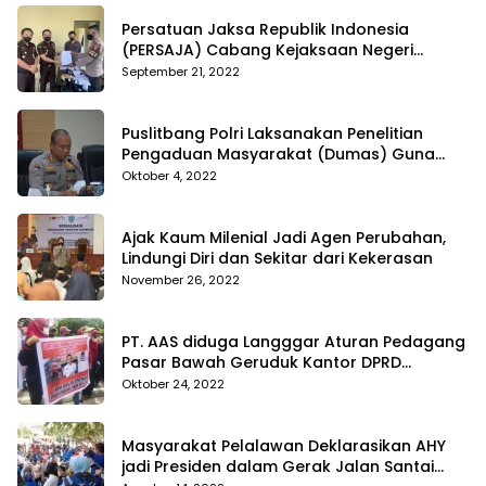
Persatuan Jaksa Republik Indonesia
(PERSAJA) Cabang Kejaksaan Negeri
Tanggamus resmi melaporkan Alvin Lim ke
September 21, 2022
Polres Tanggamus
Puslitbang Polri Laksanakan Penelitian
Pengaduan Masyarakat (Dumas) Guna
Meningkatkan Profesionalisme Personil Polri
Oktober 4, 2022
Di Polda Kepri
Ajak Kaum Milenial Jadi Agen Perubahan,
Lindungi Diri dan Sekitar dari Kekerasan
November 26, 2022
PT. AAS diduga Langggar Aturan Pedagang
Pasar Bawah Geruduk Kantor DPRD
Pekanbaru
Oktober 24, 2022
Masyarakat Pelalawan Deklarasikan AHY
jadi Presiden dalam Gerak Jalan Santai