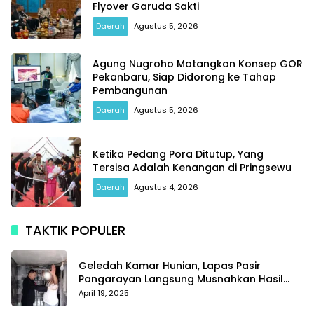
Flyover Garuda Sakti
Daerah
Agustus 5, 2026
Agung Nugroho Matangkan Konsep GOR
Pekanbaru, Siap Didorong ke Tahap
Pembangunan
Daerah
Agustus 5, 2026
Ketika Pedang Pora Ditutup, Yang
Tersisa Adalah Kenangan di Pringsewu
Daerah
Agustus 4, 2026
TAKTIK POPULER
Geledah Kamar Hunian, Lapas Pasir
Pangarayan Langsung Musnahkan Hasil
Temuan
April 19, 2025