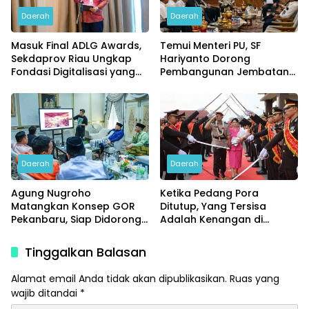
Daerah
Daerah
Masuk Final ADLG Awards,
Temui Menteri PU, SF
Sekdaprov Riau Ungkap
Hariyanto Dorong
Fondasi Digitalisasi yang
Pembangunan Jembatan
Dongkrak Kinerja
Siak V dan Flyover Garuda
Pemerintahan
Sakti
Daerah
Daerah
Agung Nugroho
Ketika Pedang Pora
Matangkan Konsep GOR
Ditutup, Yang Tersisa
Pekanbaru, Siap Didorong
Adalah Kenangan di
ke Tahap Pembangunan
Pringsewu
Tinggalkan Balasan
Alamat email Anda tidak akan dipublikasikan.
Ruas yang
wajib ditandai
*