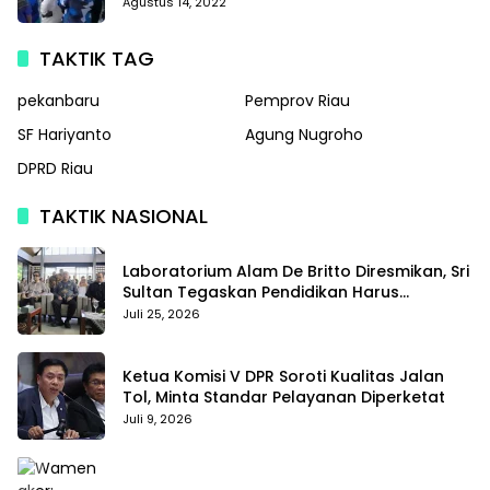
Partai Demokrat
Agustus 14, 2022
TAKTIK TAG
pekanbaru
Pemprov Riau
SF Hariyanto
Agung Nugroho
DPRD Riau
TAKTIK NASIONAL
Laboratorium Alam De Britto Diresmikan, Sri
Sultan Tegaskan Pendidikan Harus
Membentuk Karakter
Juli 25, 2026
Ketua Komisi V DPR Soroti Kualitas Jalan
Tol, Minta Standar Pelayanan Diperketat
Juli 9, 2026