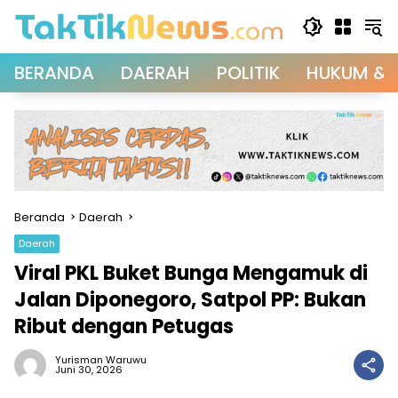
Langsung
ke
konten
BERANDA
DAERAH
POLITIK
HUKUM & 
Beranda
Daerah
Daerah
Viral PKL Buket Bunga Mengamuk di
Jalan Diponegoro, Satpol PP: Bukan
Ribut dengan Petugas
Yurisman Waruwu
Juni 30, 2026