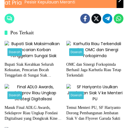
Pesisir Kepulauan Meranti
Pos Terkait
Daerah
Daerah
Bupati Siak Kerahkan Seluruh
OMC dan Sinergi Forkopimda
Kekuatan, Pencarian Bocah
Berhasil Jaga Karhutla Riau Tetap
Tenggelam di Sungai Siak
Terkendali
Dimaksimalkan
Daerah
Daerah
Masuk Final ADLG Awards,
Temui Menteri PU, SF Hariyanto
Sekdaprov Riau Ungkap Fondasi
Dorong Pembangunan Jembatan
Digitalisasi yang Dongkrak Kinerja
Siak V dan Flyover Garuda Sakti
Daerah
Pemerintahan