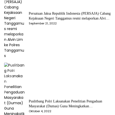
Persatuan Jaksa Republik Indonesia (PERSAJA) Cabang
Kejaksaan Negeri Tanggamus resmi melaporkan Alvin
Lim ke Polres Tanggamus
September 21, 2022
Puslitbang Polri Laksanakan Penelitian Pengaduan
Masyarakat (Dumas) Guna Meningkatkan
Profesionalisme Personil Polri Di Polda Kepri
Oktober 4, 2022