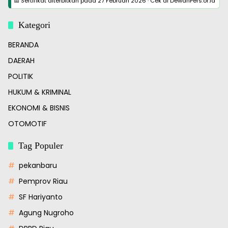
📅 Sertifikat diterbitkan pada
27 Februari 2026
·
Cek di DewanPers.or.id
Kategori
BERANDA
DAERAH
POLITIK
HUKUM & KRIMINAL
EKONOMI & BISNIS
OTOMOTIF
Tag Populer
pekanbaru
Pemprov Riau
SF Hariyanto
Agung Nugroho