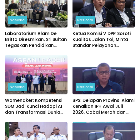
Nasional
Nasional
Laboratorium Alam De
Ketua Komisi V DPR Soroti
Britto Diresmikan, Sri Sultan
Kualitas Jalan Tol, Minta
Tegaskan Pendidikan
Standar Pelayanan
Harus Membentuk
Diperketat
Karakter
Nasional
Nasional
Wamenaker: Kompetensi
BPS: Delapan Provinsi Alami
SDM Jadi Kunci Hadapi AI
Kenaikan IPH Awal Juli
dan Transformasi Dunia
2026, Cabai Merah dan
Kerja
Beras Jadi Pemicu