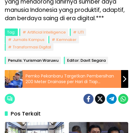
yang mendorong lahirnya sumber daya
manusia Indonesia yang produktif, adaptif,
dan berdaya saing di era digital.***
Tag:
Artificial Intelligence
IJTI
Jurnalis Kampus
Kemnaker
Transformasi Digital
Penulis: Yurisman Waruwu
Editor: Davit Segara
Pemko Pekanbaru Targetkan Pembersihan
200 Meter Drainase per Hari di Tiap
Kecamatan
Pos Terkait