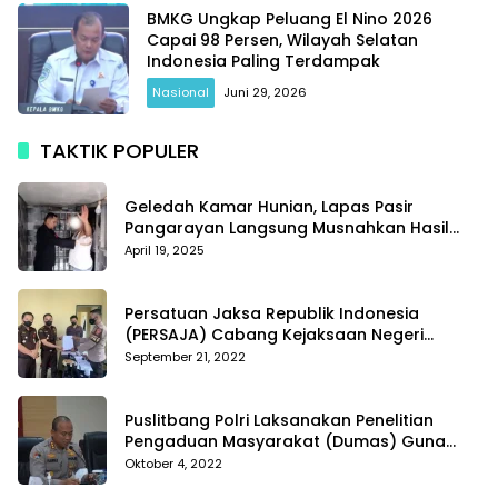
BMKG Ungkap Peluang El Nino 2026
Capai 98 Persen, Wilayah Selatan
Indonesia Paling Terdampak
Nasional
Juni 29, 2026
TAKTIK POPULER
Geledah Kamar Hunian, Lapas Pasir
Pangarayan Langsung Musnahkan Hasil
Temuan
April 19, 2025
Persatuan Jaksa Republik Indonesia
(PERSAJA) Cabang Kejaksaan Negeri
Tanggamus resmi melaporkan Alvin Lim ke
September 21, 2022
Polres Tanggamus
Puslitbang Polri Laksanakan Penelitian
Pengaduan Masyarakat (Dumas) Guna
Meningkatkan Profesionalisme Personil Polri
Oktober 4, 2022
Di Polda Kepri