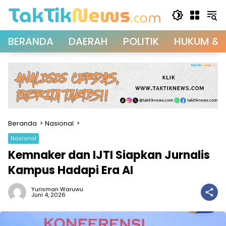
Langsung
ke
konten
BERANDA
DAERAH
POLITIK
HUKUM & 
Beranda
Nasional
Nasional
Kemnaker dan IJTI Siapkan Jurnalis
Kampus Hadapi Era AI
Yurisman Waruwu
Juni 4, 2026