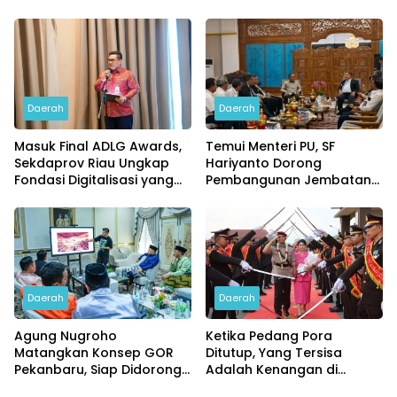
Tenggelam di Sungai Siak
Terkendali
Dimaksimalkan
Daerah
Daerah
Masuk Final ADLG Awards,
Temui Menteri PU, SF
Sekdaprov Riau Ungkap
Hariyanto Dorong
Fondasi Digitalisasi yang
Pembangunan Jembatan
Dongkrak Kinerja
Siak V dan Flyover Garuda
Pemerintahan
Sakti
Daerah
Daerah
Agung Nugroho
Ketika Pedang Pora
Matangkan Konsep GOR
Ditutup, Yang Tersisa
Pekanbaru, Siap Didorong
Adalah Kenangan di
ke Tahap Pembangunan
Pringsewu