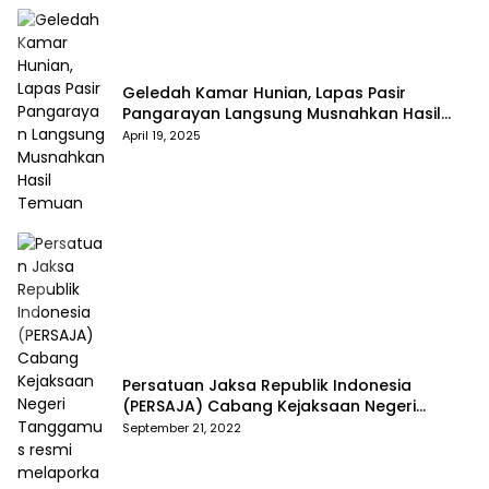
Geledah Kamar Hunian, Lapas Pasir
Pangarayan Langsung Musnahkan Hasil
Temuan
April 19, 2025
Persatuan Jaksa Republik Indonesia
(PERSAJA) Cabang Kejaksaan Negeri
Tanggamus resmi melaporkan Alvin Lim ke
September 21, 2022
Polres Tanggamus