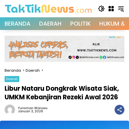
Langsung
ke
konten
BERANDA
DAERAH
POLITIK
HUKUM & 
Beranda
Daerah
Daerah
Libur Nataru Dongkrak Wisata Siak,
UMKM Kebanjiran Rezeki Awal 2026
Yurisman Waruwu
Januari 3, 2026