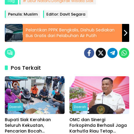
Tag:
Libur Nataru Dongkrak Wisata Siak
Penulis: Muslim
Editor: Davit Segara
Pelantikan PPPK Bengkalis, Dishub Sediakan
Bus Gratis dari Pelabuhan Air Putih
Pos Terkait
Daerah
Daerah
Bupati Siak Kerahkan
OMC dan Sinergi
Seluruh Kekuatan,
Forkopimda Berhasil Jaga
Pencarian Bocah
Karhutla Riau Tetap