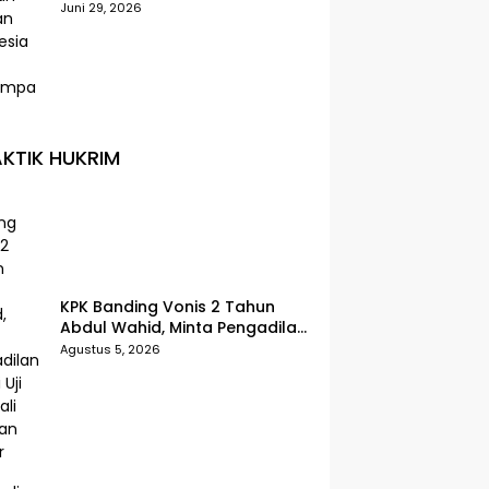
Selatan Indonesia Paling
Juni 29, 2026
Terdampak
KTIK HUKRIM
KPK Banding Vonis 2 Tahun
Abdul Wahid, Minta Pengadilan
Tinggi Uji Kembali Putusan
Agustus 5, 2026
Tipikor