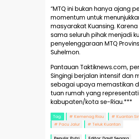
“MTQ ini bukan hanya ajang p
momentum untuk menunjukk
masyarakat Kuansing. Karena i
sama seluruh pihak menjadi ku
penyelenggaraan MTQ Provinsi 
Suhelmon.
Pantauan Taktiknews.com, pe
Singingi berjalan intensif dan
sebagai upaya memastikan 
tuan rumah yang representatif 
kabupaten/kota se-Riau.***
Tag:
Kemenag Riau
Kuantan Si
Pacu Jalur
Teluk Kuantan
Penulis: Putri
Editor: Davit Segara