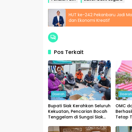
HUT ke-242 Pekanbaru Jadi 
dan Ekonomi Kreatif
Pos Terkait
Daerah
Daera
Bupati Siak Kerahkan Seluruh
OMC da
Kekuatan, Pencarian Bocah
Berhasi
Tenggelam di Sungai Siak
Tetap T
Dimaksimalkan