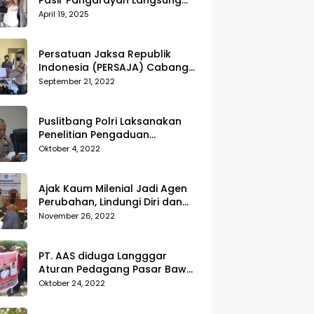
Pasir Pangarayan Langsung
Musnahkan Hasil Temuan
April 19, 2025
Persatuan Jaksa Republik
Indonesia (PERSAJA) Cabang
Kejaksaan Negeri Tanggamus
September 21, 2022
resmi melaporkan Alvin Lim ke
Polres Tanggamus
Puslitbang Polri Laksanakan
Penelitian Pengaduan
Masyarakat (Dumas) Guna
Oktober 4, 2022
Meningkatkan Profesionalisme
Personil Polri Di Polda Kepri
Ajak Kaum Milenial Jadi Agen
Perubahan, Lindungi Diri dan
Sekitar dari Kekerasan
November 26, 2022
PT. AAS diduga Langggar
Aturan Pedagang Pasar Bawah
Geruduk Kantor DPRD
Oktober 24, 2022
Pekanbaru