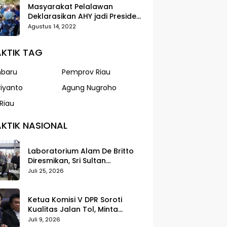
Masyarakat Pelalawan
Deklarasikan AHY jadi Presiden
dalam Gerak Jalan Santai
Agustus 14, 2022
Partai Demokrat
KTIK TAG
nbaru
Pemprov Riau
riyanto
Agung Nugroho
Riau
KTIK NASIONAL
Laboratorium Alam De Britto
Diresmikan, Sri Sultan
Tegaskan Pendidikan Harus
Juli 25, 2026
Membentuk Karakter
Ketua Komisi V DPR Soroti
Kualitas Jalan Tol, Minta
Standar Pelayanan Diperketat
Juli 9, 2026