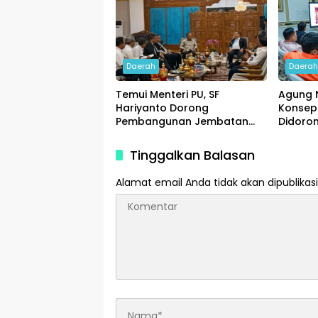
Daerah
Daera
Temui Menteri PU, SF
Agung 
Hariyanto Dorong
Konsep
Pembangunan Jembatan
Didoro
Siak V dan Flyover Garuda
Pemba
Sakti
Tinggalkan Balasan
Alamat email Anda tidak akan dipublikasi