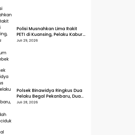
Polisi Musnahkan Lima Rakit
PETI di Kuansing, Pelaku Kabur
Sebelum Digerebek
Juli 29, 2026
Polsek Binawidya Ringkus Dua
Pelaku Begal Pekanbaru, Dua
Penadah Ikut Diciduk
Juli 28, 2026