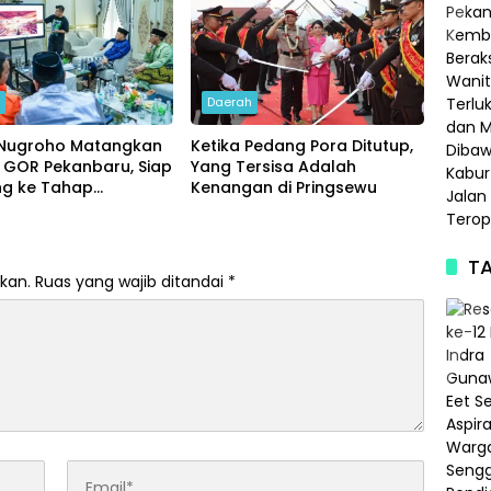
h
Daerah
Nugroho Matangkan
Ketika Pedang Pora Ditutup,
 GOR Pekanbaru, Siap
Yang Tersisa Adalah
ng ke Tahap
Kenangan di Pringsewu
ngunan
TA
kan.
Ruas yang wajib ditandai
*