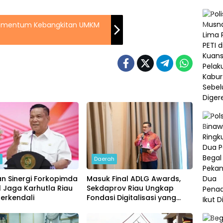
Momentum Kebangkitan UMKM
h
Daerah
n Sinergi Forkopimda
Masuk Final ADLG Awards,
l Jaga Karhutla Riau
Sekdaprov Riau Ungkap
erkendali
Fondasi Digitalisasi yang
Dongkrak Kinerja
Pemerintahan