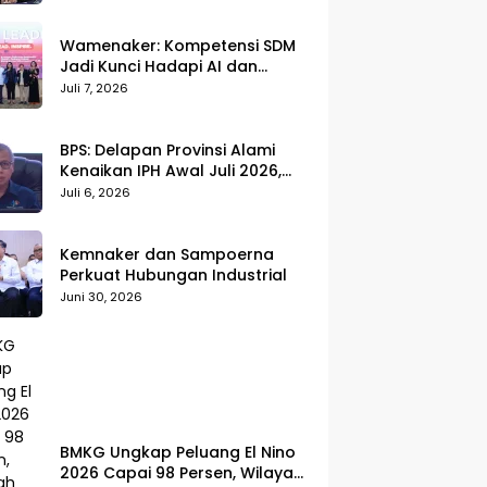
Wamenaker: Kompetensi SDM
Jadi Kunci Hadapi AI dan
Transformasi Dunia Kerja
Juli 7, 2026
BPS: Delapan Provinsi Alami
Kenaikan IPH Awal Juli 2026,
Cabai Merah dan Beras Jadi
Juli 6, 2026
Pemicu
Kemnaker dan Sampoerna
Perkuat Hubungan Industrial
Juni 30, 2026
BMKG Ungkap Peluang El Nino
2026 Capai 98 Persen, Wilayah