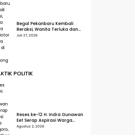
Begal Pekanbaru Kembali
Beraksi, Wanita Terluka dan
Motor Dibawa Kabur di Jalan
Juli 27, 2026
Teropong
KTIK POLITIK
Reses ke-12 H. Indra Gunawan
Eet Serap Aspirasi Warga
Senggoro, Pendidikan hingga
Agustus 2, 2026
BPJS Jadi Sorotan