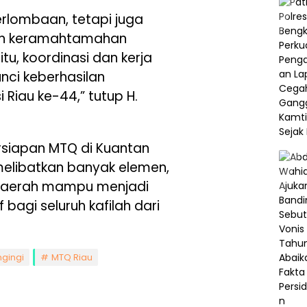
erlombaan, tetapi juga
an keramahtamahan
tu, koordinasi dan kerja
nci keberhasilan
Riau ke-44,” tutup H.
rsiapan MTQ di Kuantan
 melibatkan banyak elemen,
daerah mampu menjadi
bagi seluruh kafilah dari
ngingi
MTQ Riau