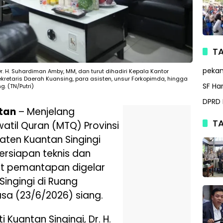
TA
peka
Dr. H. Suhardiman Amby, MM, dan turut dihadiri Kepala Kantor
retaris Daerah Kuansing, para asisten, unsur Forkopimda, hingga
SF Ha
. (TN/Putri)
DPRD 
tan
– Menjelang
TA
til Quran (MTQ) Provinsi
aten Kuantan Singingi
rsiapan teknis dan
at pemantapan digelar
Singingi di Ruang
asa (23/6/2026) siang.
 Kuantan Singingi, Dr. H.