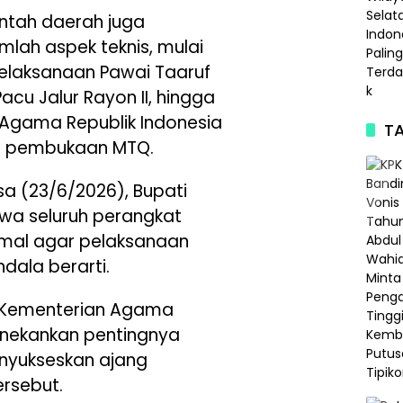
ntah daerah juga
lah aspek teknis, mulai
pelaksanaan Pawai Taaruf
cu Jalur Rayon II, hingga
Agama Republik Indonesia
TA
am pembukaan MTQ.
a (23/6/2026), Bupati
a seluruh perangkat
imal agar pelaksanaan
dala berarti.
r Kementerian Agama
enekankan pentingnya
enyukseskan ajang
ersebut.