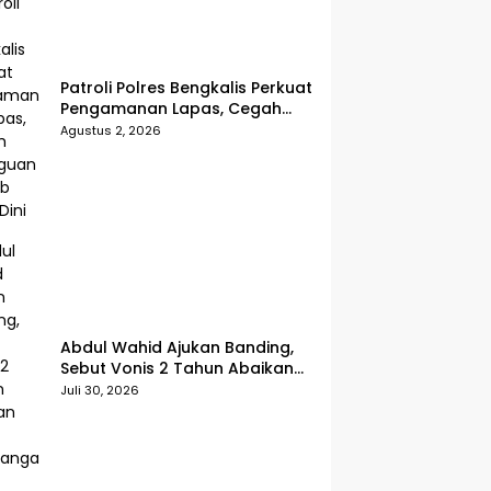
Patroli Polres Bengkalis Perkuat
Pengamanan Lapas, Cegah
Gangguan Kamtib Sejak Dini
Agustus 2, 2026
Abdul Wahid Ajukan Banding,
Sebut Vonis 2 Tahun Abaikan
Fakta Persidangan
Juli 30, 2026