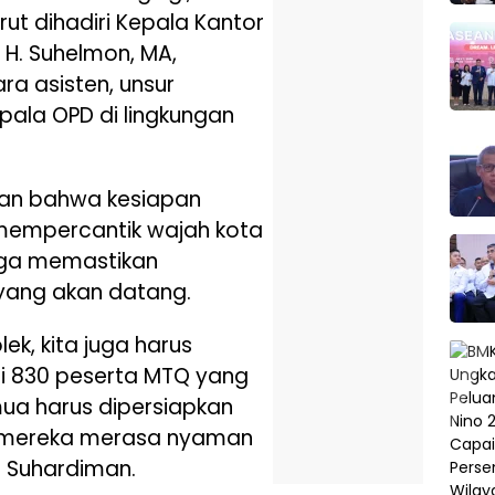
ut dihadiri Kepala Kantor
H. Suhelmon, MA,
ra asisten, unsur
pala OPD di lingkungan
an bahwa kesiapan
mempercantik wajah kota
juga memastikan
yang akan datang.
ek, kita juga harus
 830 peserta MTQ yang
ua harus dipersiapkan
 mereka merasa nyaman
s Suhardiman.