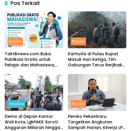
Pos Terkait
Ragam
Ragam
Taktiknews.com Buka
Karhutla di Pulau Rupat
Publikasi Gratis untuk
Masuk Hari Ketiga, Tim
Pelajar dan Mahasiswa,
Gabungan Terus Berjibaku
Ribuan Karya Telah Terbit
Padamkan Api
Peristiwa
Ragam
Demo di Depan Kantor
Pemko Pekanbaru
Wali Kota, L@PAKK Soroti
Targetkan Angkutan
Anggaran Miliaran hingga
Sampah Harian, Kinerja LPS