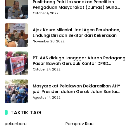
Puslitbang Polri Laksanakan Penelitian
Pengaduan Masyarakat (Dumas) Guna
Meningkatkan Profesionalisme Personil Polri
Oktober 4, 2022
Di Polda Kepri
Ajak Kaum Milenial Jadi Agen Perubahan,
Lindungi Diri dan Sekitar dari Kekerasan
November 26, 2022
PT. AAS diduga Langggar Aturan Pedagang
Pasar Bawah Geruduk Kantor DPRD
Pekanbaru
Oktober 24, 2022
Masyarakat Pelalawan Deklarasikan AHY
jadi Presiden dalam Gerak Jalan Santai
Partai Demokrat
Agustus 14, 2022
TAKTIK TAG
pekanbaru
Pemprov Riau