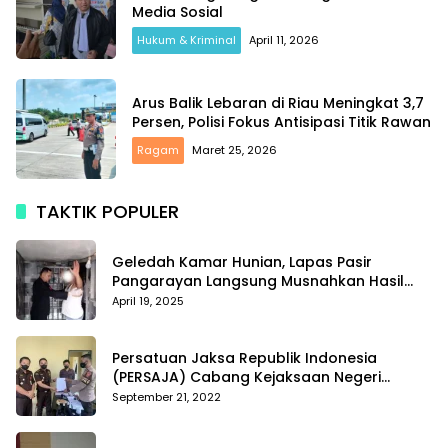
Media Sosial
Hukum & Kriminal
April 11, 2026
Arus Balik Lebaran di Riau Meningkat 3,7
Persen, Polisi Fokus Antisipasi Titik Rawan
Ragam
Maret 25, 2026
TAKTIK POPULER
Geledah Kamar Hunian, Lapas Pasir
Pangarayan Langsung Musnahkan Hasil
Temuan
April 19, 2025
Persatuan Jaksa Republik Indonesia
(PERSAJA) Cabang Kejaksaan Negeri
Tanggamus resmi melaporkan Alvin Lim ke
September 21, 2022
Polres Tanggamus