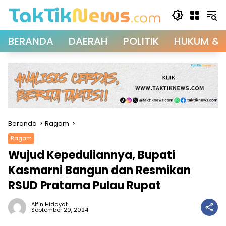
Langsung
ke
konten
BERANDA
DAERAH
POLITIK
HUKUM & 
Beranda
Ragam
Ragam
Wujud Kepeduliannya, Bupati
Kasmarni Bangun dan Resmikan
RSUD Pratama Pulau Rupat
Alfin Hidayat
September 20, 2024