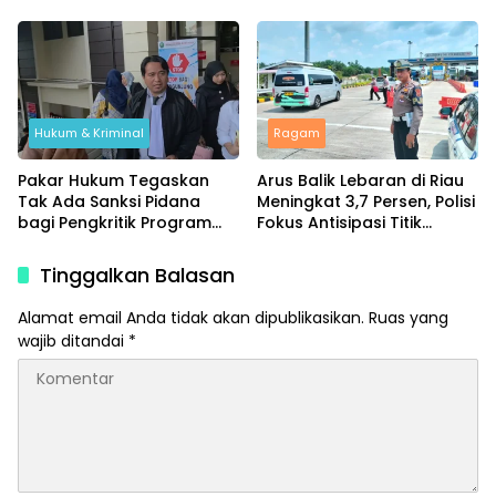
Program Umroh
Dievaluasi Ketat
Hukum & Kriminal
Ragam
Pakar Hukum Tegaskan
Arus Balik Lebaran di Riau
Tak Ada Sanksi Pidana
Meningkat 3,7 Persen, Polisi
bagi Pengkritik Program
Fokus Antisipasi Titik
MBG di Media Sosial
Rawan
Tinggalkan Balasan
Alamat email Anda tidak akan dipublikasikan.
Ruas yang
wajib ditandai
*