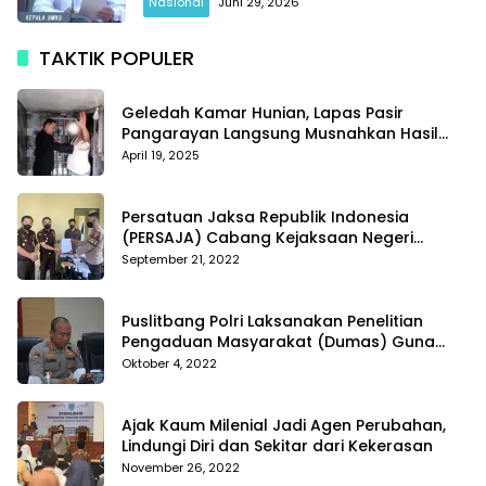
Nasional
Juni 29, 2026
TAKTIK POPULER
Geledah Kamar Hunian, Lapas Pasir
Pangarayan Langsung Musnahkan Hasil
Temuan
April 19, 2025
Persatuan Jaksa Republik Indonesia
(PERSAJA) Cabang Kejaksaan Negeri
Tanggamus resmi melaporkan Alvin Lim ke
September 21, 2022
Polres Tanggamus
Puslitbang Polri Laksanakan Penelitian
Pengaduan Masyarakat (Dumas) Guna
Meningkatkan Profesionalisme Personil Polri
Oktober 4, 2022
Di Polda Kepri
Ajak Kaum Milenial Jadi Agen Perubahan,
Lindungi Diri dan Sekitar dari Kekerasan
November 26, 2022