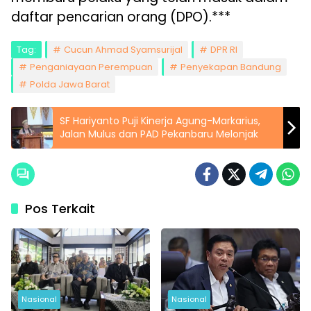
daftar pencarian orang (DPO).***
Tag:
Cucun Ahmad Syamsurijal
DPR RI
Penganiayaan Perempuan
Penyekapan Bandung
Polda Jawa Barat
SF Hariyanto Puji Kinerja Agung-Markarius,
Jalan Mulus dan PAD Pekanbaru Melonjak
Pos Terkait
Nasional
Nasional