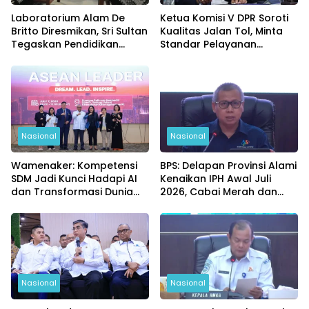
Laboratorium Alam De
Ketua Komisi V DPR Soroti
Britto Diresmikan, Sri Sultan
Kualitas Jalan Tol, Minta
Tegaskan Pendidikan
Standar Pelayanan
Harus Membentuk
Diperketat
Karakter
Nasional
Nasional
Wamenaker: Kompetensi
BPS: Delapan Provinsi Alami
SDM Jadi Kunci Hadapi AI
Kenaikan IPH Awal Juli
dan Transformasi Dunia
2026, Cabai Merah dan
Kerja
Beras Jadi Pemicu
Nasional
Nasional