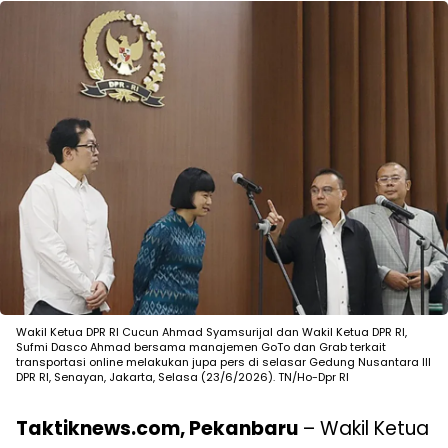
Wakil Ketua DPR RI Cucun Ahmad Syamsurijal dan Wakil Ketua DPR RI,
Sufmi Dasco Ahmad bersama manajemen GoTo dan Grab terkait
transportasi online melakukan jupa pers di selasar Gedung Nusantara III
DPR RI, Senayan, Jakarta, Selasa (23/6/2026). TN/Ho-Dpr RI
Taktiknews.com, Pekanbaru
– Wakil Ketua