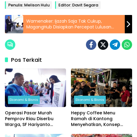
Penulis: Melison Hulu
Editor: Davit Segara
Wamenaker: Ijazah Saja Tak Cukup,
MagangHub Disiapkan Percepat Lulusan
Masuk Dunia Kerja
Pos Terkait
Ekonomi & Bisnis
Ekonomi & Bisnis
Operasi Pasar Murah
Heppy Coffee Menu
Pemprov Riau Diserbu
Ramah di Kantong
Warga, SF Hariyanto
Menyehatkan, Konsep
Pastikan Harga Bahan
Kuliner UMKM yang Bidik
Pokok Lebih Murah
anak Muda