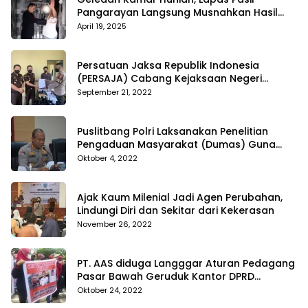
Pangarayan Langsung Musnahkan Hasil
Temuan
April 19, 2025
Persatuan Jaksa Republik Indonesia
(PERSAJA) Cabang Kejaksaan Negeri
Tanggamus resmi melaporkan Alvin Lim ke
September 21, 2022
Polres Tanggamus
Puslitbang Polri Laksanakan Penelitian
Pengaduan Masyarakat (Dumas) Guna
Meningkatkan Profesionalisme Personil Polri
Oktober 4, 2022
Di Polda Kepri
Ajak Kaum Milenial Jadi Agen Perubahan,
Lindungi Diri dan Sekitar dari Kekerasan
November 26, 2022
PT. AAS diduga Langggar Aturan Pedagang
Pasar Bawah Geruduk Kantor DPRD
Pekanbaru
Oktober 24, 2022