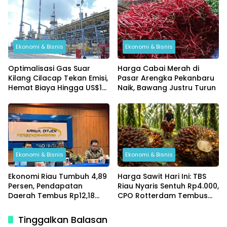
Ekonomi & Bisnis
Ekonomi & Bisnis
Optimalisasi Gas Suar
Harga Cabai Merah di
Kilang Cilacap Tekan Emisi,
Pasar Arengka Pekanbaru
Hemat Biaya Hingga US$10
Naik, Bawang Justru Turun
Ribu per Hari
Ekonomi & Bisnis
Ekonomi & Bisnis
Ekonomi Riau Tumbuh 4,89
Harga Sawit Hari Ini: TBS
Persen, Pendapatan
Riau Nyaris Sentuh Rp4.000,
Daerah Tembus Rp12,18
CPO Rotterdam Tembus
Triliun di Tengah Gejolak
Rp29.367 per Kg Judul SEO:
Global
Tinggalkan Balasan