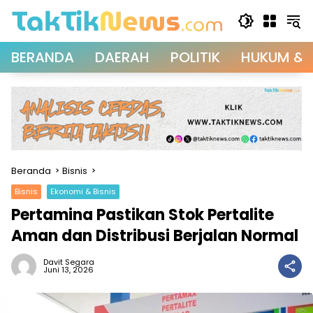
Langsung
ke
konten
BERANDA
DAERAH
POLITIK
HUKUM & 
Beranda
Bisnis
Bisnis
Ekonomi & Bisnis
Pertamina Pastikan Stok Pertalite
Aman dan Distribusi Berjalan Normal
Davit Segara
Juni 13, 2026