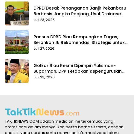
DPRD Desak Penanganan Banjir Pekanbaru
Berbasis Jangka Panjang, Usul Drainase
Raksasa dan Kolam Retensi
Juli 28, 2026
Pansus DPRD Riau Rampungkan Tugas,
Serahkan 16 Rekomendasi Strategis untuk
Dongkrak Pendapatan Daerah
Juli 27, 2026
Golkar Riau Resmi Dipimpin Yulisman-
Suparman, DPP Tetapkan Kepengurusan
Baru 2025–2030
Juli 23, 2026
TAKTIKNEWS.COM adalah media online terkemuka yang
profesional dalam menyajikan berita berbasis fakta, dengan
analisis yang cerdas serta penyajian informasi yang tajam,