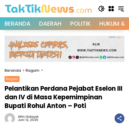
Langsung
ke
konten
BERANDA
DAERAH
POLITIK
HUKUM & 
Beranda
Ragam
Ragam
Pelantikan Perdana Pejabat Eselon III
dan IV di Masa Kepemimpinan
Bupati Rohul Anton – Poti
Alfin Hidayat
Juni 12, 2025