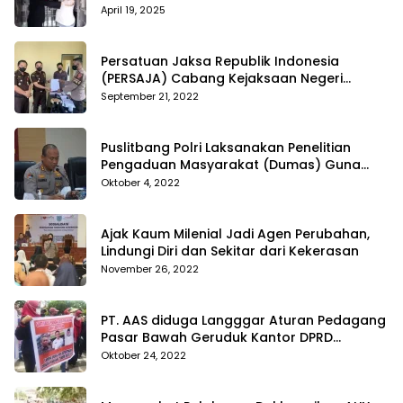
Temuan
April 19, 2025
Persatuan Jaksa Republik Indonesia
(PERSAJA) Cabang Kejaksaan Negeri
Tanggamus resmi melaporkan Alvin Lim ke
September 21, 2022
Polres Tanggamus
Puslitbang Polri Laksanakan Penelitian
Pengaduan Masyarakat (Dumas) Guna
Meningkatkan Profesionalisme Personil Polri
Oktober 4, 2022
Di Polda Kepri
Ajak Kaum Milenial Jadi Agen Perubahan,
Lindungi Diri dan Sekitar dari Kekerasan
November 26, 2022
PT. AAS diduga Langggar Aturan Pedagang
Pasar Bawah Geruduk Kantor DPRD
Pekanbaru
Oktober 24, 2022