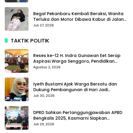
Begal Pekanbaru Kembali Beraksi, Wanita
Terluka dan Motor Dibawa Kabur di Jalan
Teropong
Juli 27, 2026
TAKTIK POLITIK
Reses ke-12 H. Indra Gunawan Eet Serap
Aspirasi Warga Senggoro, Pendidikan
hingga BPJS Jadi Sorotan
Agustus 2, 2026
Iyeth Bustami Ajak Warga Bersatu dan
Dukung Pembangunan di Hari Jadi
Bengkalis ke-514
Juli 30, 2026
DPRD Sahkan Pertanggungjawaban APBD
Bengkalis 2025, Kasmarni Siapkan
Pemanfaatan SiLPA
Juli 29, 2026