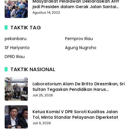
Masyarakat Pelalawan Deklarasikan AHY
jadi Presiden dalam Gerak Jalan Santai
Partai Demokrat
Agustus 14, 2022
TAKTIK TAG
pekanbaru
Pemprov Riau
SF Hariyanto
Agung Nugroho
DPRD Riau
TAKTIK NASIONAL
Laboratorium Alam De Britto Diresmikan, Sri
Sultan Tegaskan Pendidikan Harus
Membentuk Karakter
Juli 25, 2026
Ketua Komisi V DPR Soroti Kualitas Jalan
Tol, Minta Standar Pelayanan Diperketat
Juli 9, 2026