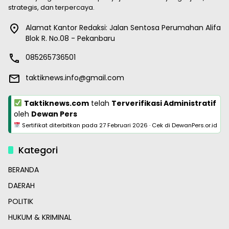
strategis, dan terpercaya.
Alamat Kantor Redaksi: Jalan Sentosa Perumahan Alifa
Blok R. No.08 - Pekanbaru
085265736501
taktiknews.info@gmail.com
Taktiknews.com
telah
Terverifikasi Administratif
oleh
Dewan Pers
Sertifikat diterbitkan pada
27 Februari 2026
·
Cek di DewanPers.or.id
Kategori
BERANDA
DAERAH
POLITIK
HUKUM & KRIMINAL