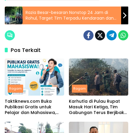
Razia Besar-besaran Nonstop 24 Jam di
Rohul, Target Tim Terpadu Kendaraan dan
Truk Odol
Pos Terkait
Ragam
Ragam
Taktiknews.com Buka
Karhutla di Pulau Rupat
Publikasi Gratis untuk
Masuk Hari Ketiga, Tim
Pelajar dan Mahasiswa,
Gabungan Terus Berjibaku
Ribuan Karya Telah Terbit
Padamkan Api