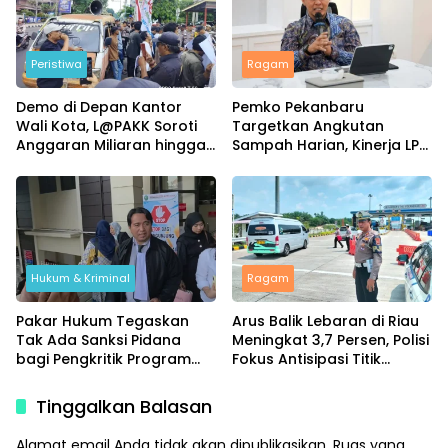
Peristiwa
Ragam
Demo di Depan Kantor
Pemko Pekanbaru
Wali Kota, L@PAKK Soroti
Targetkan Angkutan
Anggaran Miliaran hingga
Sampah Harian, Kinerja LPS
Program Umroh
Dievaluasi Ketat
Hukum & Kriminal
Ragam
Pakar Hukum Tegaskan
Arus Balik Lebaran di Riau
Tak Ada Sanksi Pidana
Meningkat 3,7 Persen, Polisi
bagi Pengkritik Program
Fokus Antisipasi Titik
MBG di Media Sosial
Rawan
Tinggalkan Balasan
Alamat email Anda tidak akan dipublikasikan.
Ruas yang