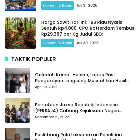
Ekonomi & Bisnis
Juli 31, 2026
Harga Sawit Hari Ini: TBS Riau Nyaris
Sentuh Rp4.000, CPO Rotterdam Tembus
Rp29.367 per Kg Judul SEO:
Ekonomi & Bisnis
Juli 30, 2026
TAKTIK POPULER
Geledah Kamar Hunian, Lapas Pasir
Pangarayan Langsung Musnahkan Hasil
Temuan
April 19, 2025
Persatuan Jaksa Republik Indonesia
(PERSAJA) Cabang Kejaksaan Negeri
Tanggamus resmi melaporkan Alvin Lim ke
September 21, 2022
Polres Tanggamus
Puslitbang Polri Laksanakan Penelitian