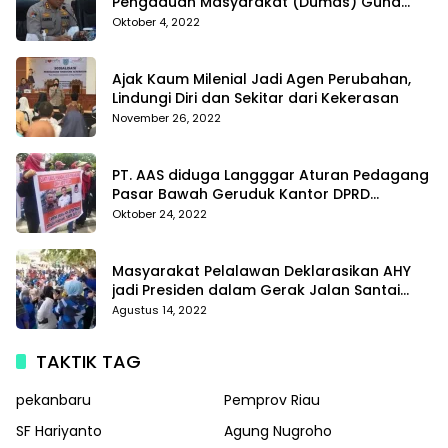
Pengaduan Masyarakat (Dumas) Guna
Meningkatkan Profesionalisme Personil Polri
Oktober 4, 2022
Di Polda Kepri
Ajak Kaum Milenial Jadi Agen Perubahan,
Lindungi Diri dan Sekitar dari Kekerasan
November 26, 2022
PT. AAS diduga Langggar Aturan Pedagang
Pasar Bawah Geruduk Kantor DPRD
Pekanbaru
Oktober 24, 2022
Masyarakat Pelalawan Deklarasikan AHY
jadi Presiden dalam Gerak Jalan Santai
Partai Demokrat
Agustus 14, 2022
TAKTIK TAG
pekanbaru
Pemprov Riau
SF Hariyanto
Agung Nugroho