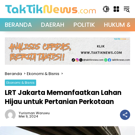
Langsung
ke
konten
BERANDA
DAERAH
POLITIK
HUKUM & 
Beranda
Ekonomi & Bisnis
Ekonomi & Bisnis
LRT Jakarta Memanfaatkan Lahan
Hijau untuk Pertanian Perkotaan
Yurisman Waruwu
Mei 9, 2024