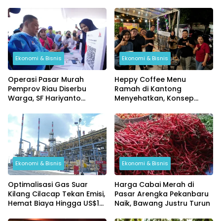
Ekonomi & Bisnis
Ekonomi & Bisnis
Operasi Pasar Murah
Heppy Coffee Menu
Pemprov Riau Diserbu
Ramah di Kantong
Warga, SF Hariyanto
Menyehatkan, Konsep
Pastikan Harga Bahan
Kuliner UMKM yang Bidik
Pokok Lebih Murah
anak Muda
Ekonomi & Bisnis
Ekonomi & Bisnis
Optimalisasi Gas Suar
Harga Cabai Merah di
Kilang Cilacap Tekan Emisi,
Pasar Arengka Pekanbaru
Hemat Biaya Hingga US$10
Naik, Bawang Justru Turun
Ribu per Hari