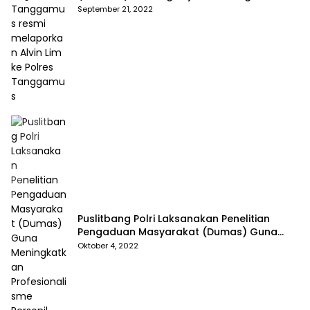
Tanggamus resmi melaporkan Alvin Lim ke
September 21, 2022
Polres Tanggamus
Puslitbang Polri Laksanakan Penelitian
Pengaduan Masyarakat (Dumas) Guna
Meningkatkan Profesionalisme Personil Polri
Oktober 4, 2022
Di Polda Kepri