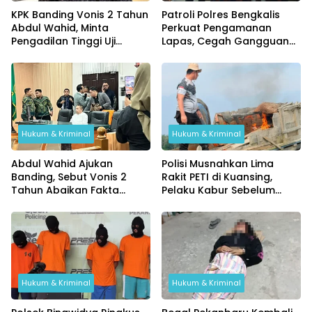
KPK Banding Vonis 2 Tahun
Patroli Polres Bengkalis
Abdul Wahid, Minta
Perkuat Pengamanan
Pengadilan Tinggi Uji
Lapas, Cegah Gangguan
Kembali Putusan Tipikor
Kamtib Sejak Dini
Hukum & Kriminal
Hukum & Kriminal
Abdul Wahid Ajukan
Polisi Musnahkan Lima
Banding, Sebut Vonis 2
Rakit PETI di Kuansing,
Tahun Abaikan Fakta
Pelaku Kabur Sebelum
Persidangan
Digerebek
Hukum & Kriminal
Hukum & Kriminal