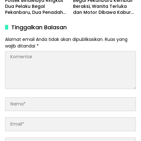
Polsek Binawidya Ringkus
Begal Pekanbaru Kembali
Dua Pelaku Begal
Beraksi, Wanita Terluka
Pekanbaru, Dua Penadah
dan Motor Dibawa Kabur
Ikut Diciduk
di Jalan Teropong
Tinggalkan Balasan
Alamat email Anda tidak akan dipublikasikan.
Ruas yang
wajib ditandai
*