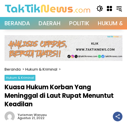
Langsung
ke
konten
BERANDA
DAERAH
POLITIK
HUKUM & 
Beranda
Hukum & Kriminal
Hukum & Kriminal
Kuasa Hukum Korban Yang
Meninggal di Laut Rupat Menuntut
Keadilan
Yurisman Waruwu
Agustus 21, 2022