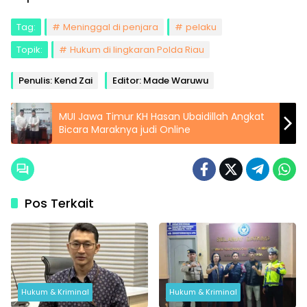
Tag:
Meninggal di penjara
pelaku
Topik:
Hukum di lingkaran Polda Riau
Penulis: Kend Zai
Editor: Made Waruwu
MUI Jawa Timur KH Hasan Ubaidillah Angkat
Bicara Maraknya judi Online
Pos Terkait
Hukum & Kriminal
Hukum & Kriminal