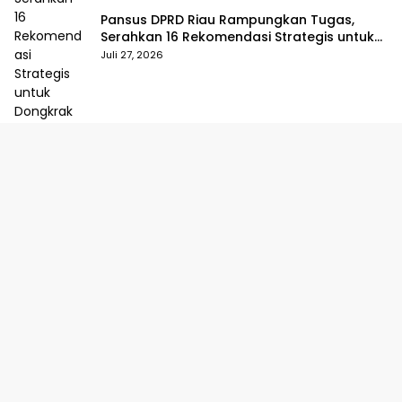
Pansus DPRD Riau Rampungkan Tugas,
Serahkan 16 Rekomendasi Strategis untuk
Dongkrak Pendapatan Daerah
Juli 27, 2026
Golkar Riau Resmi Dipimpin Yulisman-
Suparman, DPP Tetapkan Kepengurusan
Baru 2025–2030
Juli 23, 2026