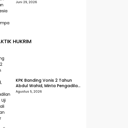
Selatan Indonesia Paling
Juni 29, 2026
Terdampak
KTIK HUKRIM
KPK Banding Vonis 2 Tahun
Abdul Wahid, Minta Pengadilan
Tinggi Uji Kembali Putusan
Agustus 5, 2026
Tipikor