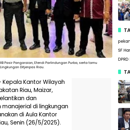
TA
peka
SF Ha
DPRD 
B Pasir Pangaraian, Efendi Parlindungan Purba, serta tamu
 Lingkungan Ditjenpas Riau.
TA
 Kepala Kantor Wilayah
katan Riau, Maizar,
elantikan dan
manajerial di lingkungan
nakan di Aula Kantor
au, Senin (26/5/2025).