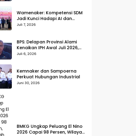
Wamenaker: Kompetensi SDM
Jadi Kunci Hadapi AI dan
Transformasi Dunia Kerja
Juli 7, 2026
BPS: Delapan Provinsi Alami
Kenaikan IPH Awal Juli 2026,
Cabai Merah dan Beras Jadi
Juli 6, 2026
Pemicu
Kemnaker dan Sampoerna
Perkuat Hubungan Industrial
Juni 30, 2026
BMKG Ungkap Peluang El Nino
2026 Capai 98 Persen, Wilayah