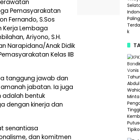
 Perawatan
aga Pemasyarakatan
ton Fernando, S.Sos
an Kerja Lembaga
ilahan, Ariyono, S.H.
TA
an Narapidana/Anak Didik
Pemasyarakatan Kelas IIB
ya tanggung jawab dan
 amanah jabatan. Ia juga
 adalah bentuk
a dengan kinerja dan
at senantiasa
sionalisme, dan komitmen