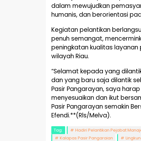
dalam mewujudkan pemasyara
humanis, dan berorientasi pad
Kegiatan pelantikan berlang
penuh semangat, mencermink
peningkatan kualitas layanan
wilayah Riau.
“Selamat kepada yang dilantik
dan yang baru saja dilantik s
Pasir Pangarayan, saya harap
menyesuaikan dan ikut bers
Pasir Pangarayan semakin Be
Efendi.**(Rls/Melva).
Tag:
Hadiri Pelantikan Pejabat Manaje
Kalapas Pasir Pangaraian
Lingkun