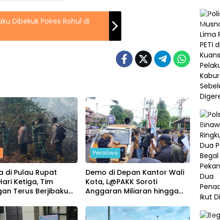
ku Dibekuk Polres Rohul di
m
Peristiwa
a di Pulau Rupat
Demo di Depan Kantor Wali
ari Ketiga, Tim
Kota, L@PAKK Soroti
an Terus Berjibaku
Anggaran Miliaran hingga
an Api
Program Umroh