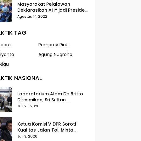
Masyarakat Pelalawan
Deklarasikan AHY jadi Presiden
dalam Gerak Jalan Santai
Agustus 14, 2022
Partai Demokrat
KTIK TAG
nbaru
Pemprov Riau
riyanto
Agung Nugroho
Riau
KTIK NASIONAL
Laboratorium Alam De Britto
Diresmikan, Sri Sultan
Tegaskan Pendidikan Harus
Juli 25, 2026
Membentuk Karakter
Ketua Komisi V DPR Soroti
Kualitas Jalan Tol, Minta
Standar Pelayanan Diperketat
Juli 9, 2026