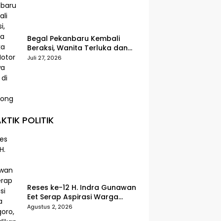
Begal Pekanbaru Kembali
Beraksi, Wanita Terluka dan
Motor Dibawa Kabur di Jalan
Juli 27, 2026
Teropong
KTIK POLITIK
Reses ke-12 H. Indra Gunawan
Eet Serap Aspirasi Warga
Senggoro, Pendidikan hingga
Agustus 2, 2026
BPJS Jadi Sorotan