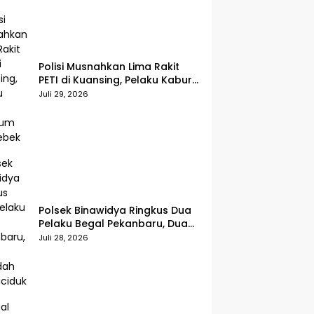
Polisi Musnahkan Lima Rakit
PETI di Kuansing, Pelaku Kabur
Sebelum Digerebek
Juli 29, 2026
Polsek Binawidya Ringkus Dua
Pelaku Begal Pekanbaru, Dua
Penadah Ikut Diciduk
Juli 28, 2026