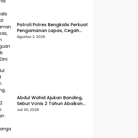
Patroli Polres Bengkalis Perkuat
Pengamanan Lapas, Cegah
Gangguan Kamtib Sejak Dini
Agustus 2, 2026
Abdul Wahid Ajukan Banding,
Sebut Vonis 2 Tahun Abaikan
Fakta Persidangan
Juli 30, 2026