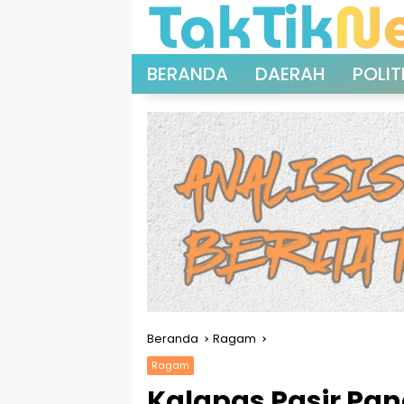
Langsung
ke
konten
BERANDA
DAERAH
POLIT
Beranda
Ragam
Ragam
Kalapas Pasir Pan