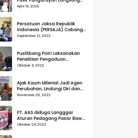
Pasir Pangarayan Langsung
Musnahkan Hasil Temuan
April 19, 2025
Persatuan Jaksa Republik
Indonesia (PERSAJA) Cabang
Kejaksaan Negeri Tanggamus
September 21, 2022
resmi melaporkan Alvin Lim ke
Polres Tanggamus
Puslitbang Polri Laksanakan
Penelitian Pengaduan
Masyarakat (Dumas) Guna
Oktober 4, 2022
Meningkatkan Profesionalisme
Personil Polri Di Polda Kepri
Ajak Kaum Milenial Jadi Agen
Perubahan, Lindungi Diri dan
Sekitar dari Kekerasan
November 26, 2022
PT. AAS diduga Langggar
Aturan Pedagang Pasar Bawah
Geruduk Kantor DPRD
Oktober 24, 2022
Pekanbaru