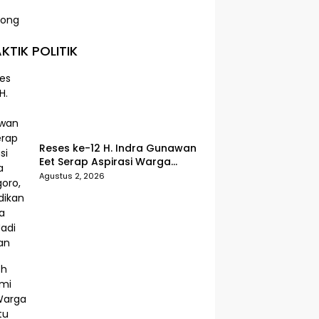
KTIK POLITIK
Reses ke-12 H. Indra Gunawan
Eet Serap Aspirasi Warga
Senggoro, Pendidikan hingga
Agustus 2, 2026
BPJS Jadi Sorotan