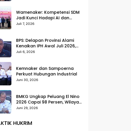
Wamenaker: Kompetensi SDM
Jadi Kunci Hadapi AI dan
Transformasi Dunia Kerja
Juli 7, 2026
BPS: Delapan Provinsi Alami
Kenaikan IPH Awal Juli 2026,
Cabai Merah dan Beras Jadi
Juli 6, 2026
Pemicu
Kemnaker dan Sampoerna
Perkuat Hubungan Industrial
Juni 30, 2026
BMKG Ungkap Peluang El Nino
2026 Capai 98 Persen, Wilayah
Selatan Indonesia Paling
Juni 29, 2026
Terdampak
KTIK HUKRIM