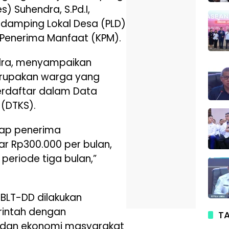
s) Suhendra, S.Pd.I,
damping Lokal Desa (PLD)
 Penerima Manfaat (KPM).
dra, menyampaikan
rupakan warga yang
terdaftar dalam Data
 (DTKS).
tiap penerima
 Rp300.000 per bulan,
periode tiga bulan,”
BLT-DD dilakukan
rintah dengan
TA
l dan ekonomi masyarakat