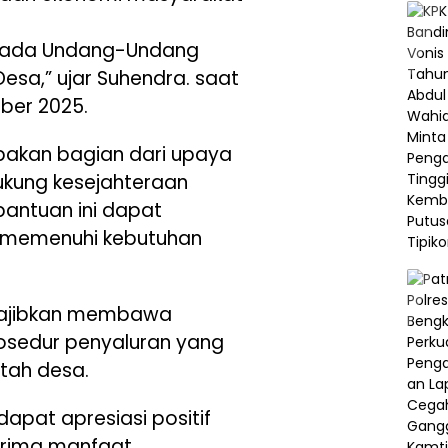
 pada Undang-Undang
esa,” ujar Suhendra. saat
ber 2025.
pakan bagian dari upaya
kung kesejahteraan
antuan ini dapat
k memenuhi kebutuhan
wajibkan membawa
prosedur penyaluran yang
ntah desa.
dapat apresiasi positif
erima manfaat