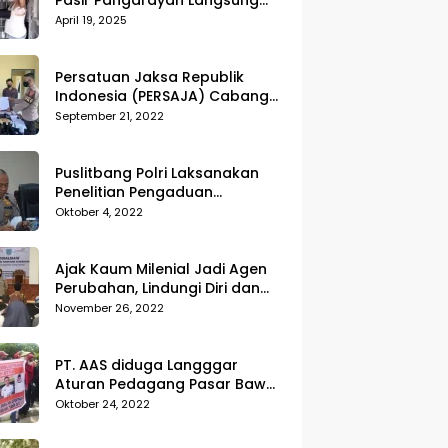
Pasir Pangarayan Langsung
Musnahkan Hasil Temuan
April 19, 2025
Persatuan Jaksa Republik
Indonesia (PERSAJA) Cabang
Kejaksaan Negeri Tanggamus
September 21, 2022
resmi melaporkan Alvin Lim ke
Polres Tanggamus
Puslitbang Polri Laksanakan
Penelitian Pengaduan
Masyarakat (Dumas) Guna
Oktober 4, 2022
Meningkatkan Profesionalisme
Personil Polri Di Polda Kepri
Ajak Kaum Milenial Jadi Agen
Perubahan, Lindungi Diri dan
Sekitar dari Kekerasan
November 26, 2022
PT. AAS diduga Langggar
Aturan Pedagang Pasar Bawah
Geruduk Kantor DPRD
Oktober 24, 2022
Pekanbaru