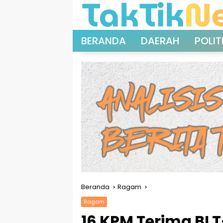
Langsung
ke
konten
BERANDA
DAERAH
POLIT
Beranda
Ragam
Ragam
16 KPM Terima BLT