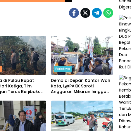
m
Peristiwa
a di Pulau Rupat
Demo di Depan Kantor Wali
ari Ketiga, Tim
Kota, L@PAKK Soroti
an Terus Berjibaku
Anggaran Miliaran hingga
an Api
Program Umroh