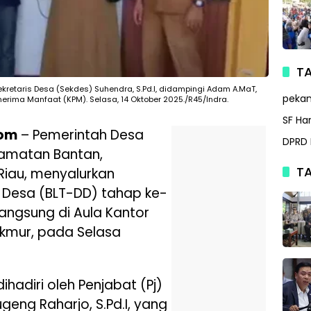
TA
Sekretaris Desa (Sekdes) Suhendra, S.Pd.I, didampingi Adam A.MaT,
peka
erima Manfaat (KPM). Selasa, 14 Oktober 2025./R45/Indra.
SF Ha
com
– Pemerintah Desa
DPRD 
amatan Bantan,
TA
 Riau, menyalurkan
 Desa (BLT-DD) tahap ke-
langsung di Aula Kantor
kmur, pada Selasa
hadiri oleh Penjabat (Pj)
eng Raharjo, S.Pd.I, yang