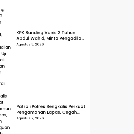
KPK Banding Vonis 2 Tahun
Abdul Wahid, Minta Pengadilan
Tinggi Uji Kembali Putusan
Agustus 5, 2026
Tipikor
Patroli Polres Bengkalis Perkuat
Pengamanan Lapas, Cegah
Gangguan Kamtib Sejak Dini
Agustus 2, 2026