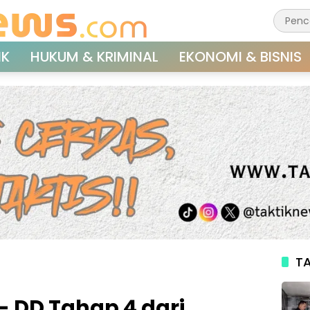
IK
HUKUM & KRIMINAL
EKONOMI & BISNIS
TA
- DD Tahap 4 dari