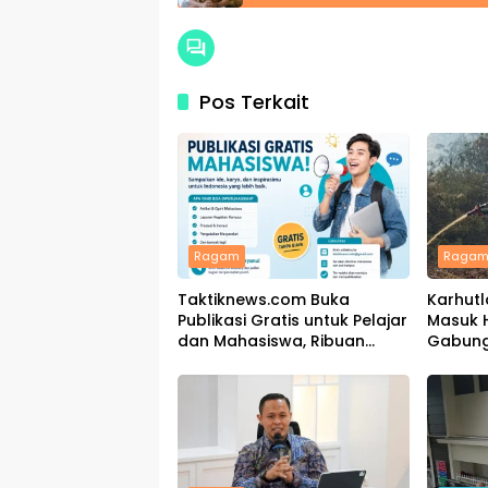
Pos Terkait
Ragam
Raga
Taktiknews.com Buka
Karhutl
Publikasi Gratis untuk Pelajar
Masuk H
dan Mahasiswa, Ribuan
Gabung
Karya Telah Terbit
Padamk