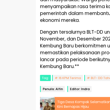
menyampaikan rasa terima ka
pemerintah dalam membantu
ekonomi mereka.
Dengan tersalurnya BLT-DD un
November, dan Desember 202
Kembung Baru berkomitmen u
memastikan pelaksanaan pro
lancar pada periode berikutny
Kembung Baru.**
Tag:
16 KPM Terima
BLT- DD Ta
Penulis: Alfin
Editor: Indra
Tiga Desa Kompak Selamatkan
Kini Bernapas Hijau