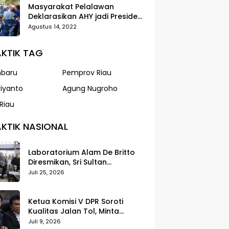
Masyarakat Pelalawan
Deklarasikan AHY jadi Presiden
dalam Gerak Jalan Santai
Agustus 14, 2022
Partai Demokrat
KTIK TAG
nbaru
Pemprov Riau
riyanto
Agung Nugroho
Riau
KTIK NASIONAL
Laboratorium Alam De Britto
Diresmikan, Sri Sultan
Tegaskan Pendidikan Harus
Juli 25, 2026
Membentuk Karakter
Ketua Komisi V DPR Soroti
Kualitas Jalan Tol, Minta
Standar Pelayanan Diperketat
Juli 9, 2026