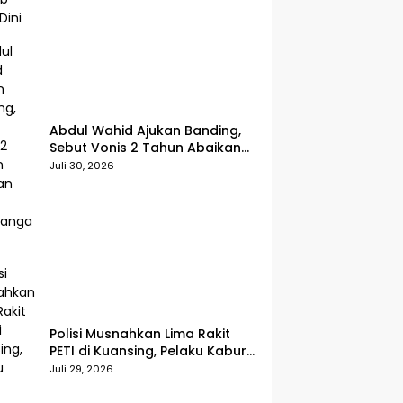
Abdul Wahid Ajukan Banding,
Sebut Vonis 2 Tahun Abaikan
Fakta Persidangan
Juli 30, 2026
Polisi Musnahkan Lima Rakit
PETI di Kuansing, Pelaku Kabur
Sebelum Digerebek
Juli 29, 2026