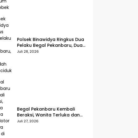
Polsek Binawidya Ringkus Dua
Pelaku Begal Pekanbaru, Dua
Penadah Ikut Diciduk
Juli 28, 2026
Begal Pekanbaru Kembali
Beraksi, Wanita Terluka dan
Motor Dibawa Kabur di Jalan
Juli 27, 2026
Teropong