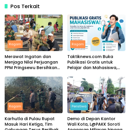
Pos Terkait
Ragam
Ragam
Merawat Ingatan dan
Taktiknews.com Buka
Menjaga Nilai Perjuangan
Publikasi Gratis untuk
PPM Pringsewu Bersihkan
Pelajar dan Mahasiswa,
Makam Pahlawan
Ribuan Karya Telah Terbit
Keputran
Ragam
Peristiwa
Karhutla di Pulau Rupat
Demo di Depan Kantor
Masuk Hari Ketiga, Tim
Wali Kota, L@PAKK Soroti
Gabungan Terus Berjibaku
Anggaran Miliaran hingga