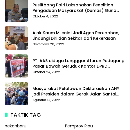
Puslitbang Polri Laksanakan Penelitian
Pengaduan Masyarakat (Dumas) Guna
Meningkatkan Profesionalisme Personil Polri
Oktober 4, 2022
Di Polda Kepri
Ajak Kaum Milenial Jadi Agen Perubahan,
Lindungi Diri dan Sekitar dari Kekerasan
November 26, 2022
PT. AAS diduga Langggar Aturan Pedagang
Pasar Bawah Geruduk Kantor DPRD
Pekanbaru
Oktober 24, 2022
Masyarakat Pelalawan Deklarasikan AHY
jadi Presiden dalam Gerak Jalan Santai
Partai Demokrat
Agustus 14, 2022
TAKTIK TAG
pekanbaru
Pemprov Riau