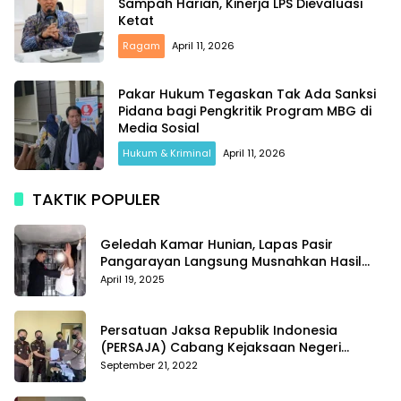
Sampah Harian, Kinerja LPS Dievaluasi
Ketat
Ragam
April 11, 2026
Pakar Hukum Tegaskan Tak Ada Sanksi
Pidana bagi Pengkritik Program MBG di
Media Sosial
Hukum & Kriminal
April 11, 2026
TAKTIK POPULER
Geledah Kamar Hunian, Lapas Pasir
Pangarayan Langsung Musnahkan Hasil
Temuan
April 19, 2025
Persatuan Jaksa Republik Indonesia
(PERSAJA) Cabang Kejaksaan Negeri
Tanggamus resmi melaporkan Alvin Lim ke
September 21, 2022
Polres Tanggamus