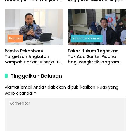
Padamkan Api
Program Umroh
Ragam
Hukum & Kriminal
Pemko Pekanbaru
Pakar Hukum Tegaskan
Targetkan Angkutan
Tak Ada Sanksi Pidana
Sampah Harian, Kinerja LPS
bagi Pengkritik Program
Dievaluasi Ketat
MBG di Media Sosial
Tinggalkan Balasan
Alamat email Anda tidak akan dipublikasikan.
Ruas yang
wajib ditandai
*