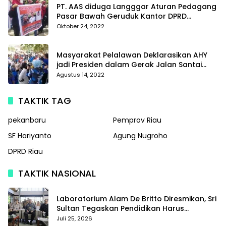
PT. AAS diduga Langggar Aturan Pedagang
Pasar Bawah Geruduk Kantor DPRD
Pekanbaru
Oktober 24, 2022
Masyarakat Pelalawan Deklarasikan AHY
jadi Presiden dalam Gerak Jalan Santai
Partai Demokrat
Agustus 14, 2022
TAKTIK TAG
pekanbaru
Pemprov Riau
SF Hariyanto
Agung Nugroho
DPRD Riau
TAKTIK NASIONAL
Laboratorium Alam De Britto Diresmikan, Sri
Sultan Tegaskan Pendidikan Harus
Membentuk Karakter
Juli 25, 2026