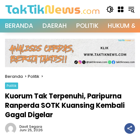
Langsung
ke
konten
BERANDA
DAERAH
POLITIK
HUKUM & 
Beranda
Politik
Politik
Kuorum Tak Terpenuhi, Paripurna
Ranperda SOTK Kuansing Kembali
Gagal Digelar
Davit Segara
Juni 25, 2026