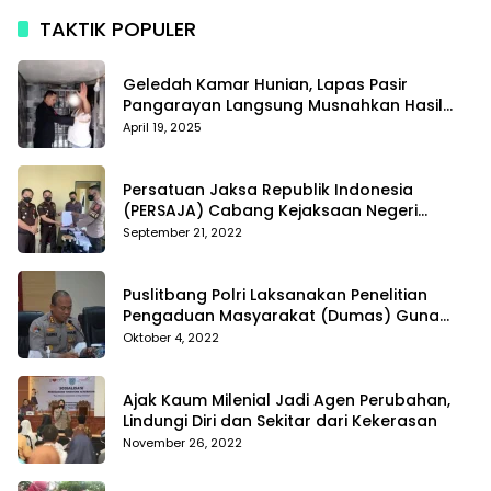
TAKTIK POPULER
Geledah Kamar Hunian, Lapas Pasir
Pangarayan Langsung Musnahkan Hasil
Temuan
April 19, 2025
Persatuan Jaksa Republik Indonesia
(PERSAJA) Cabang Kejaksaan Negeri
Tanggamus resmi melaporkan Alvin Lim ke
September 21, 2022
Polres Tanggamus
Puslitbang Polri Laksanakan Penelitian
Pengaduan Masyarakat (Dumas) Guna
Meningkatkan Profesionalisme Personil Polri
Oktober 4, 2022
Di Polda Kepri
Ajak Kaum Milenial Jadi Agen Perubahan,
Lindungi Diri dan Sekitar dari Kekerasan
November 26, 2022