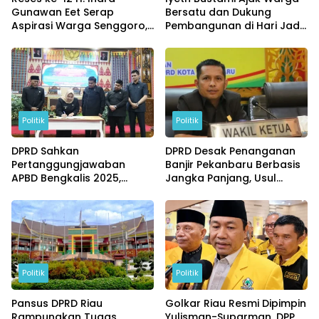
Gunawan Eet Serap
Bersatu dan Dukung
Aspirasi Warga Senggoro,
Pembangunan di Hari Jadi
Pendidikan hingga BPJS
Bengkalis ke-514
Jadi Sorotan
Politik
Politik
DPRD Sahkan
DPRD Desak Penanganan
Pertanggungjawaban
Banjir Pekanbaru Berbasis
APBD Bengkalis 2025,
Jangka Panjang, Usul
Kasmarni Siapkan
Drainase Raksasa dan
Pemanfaatan SiLPA
Kolam Retensi
Politik
Politik
Pansus DPRD Riau
Golkar Riau Resmi Dipimpin
Rampungkan Tugas,
Yulisman-Suparman, DPP