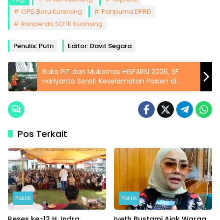
OPD Baru Kuansing
Paripurna DPRD
Ranperda SOTK Kuansing
Penulis: Putri
Editor: Davit Segara
Buka PIT dan Mukernas HISFARSI 2026, SF
Hariyanto Soroti Keselamatan Pasien di
Rumah Sakit
Pos Terkait
Politik
Politik
Reses ke-12 H. Indra
Iyeth Bustami Ajak Warga