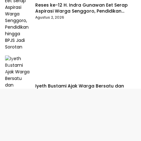
Reses ke-12 H. Indra Gunawan Eet Serap
Aspirasi Warga Senggoro, Pendidikan
hingga BPJS Jadi Sorotan
Agustus 2, 2026
Iyeth Bustami Ajak Warga Bersatu dan
Dukung Pembangunan di Hari Jadi
Bengkalis ke-514
Juli 30, 2026