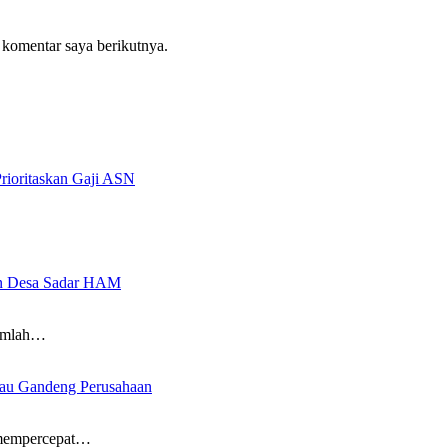
 komentar saya berikutnya.
rioritaskan Gaji ASN
an Desa Sadar HAM
umlah…
iau Gandeng Perusahaan
 mempercepat…