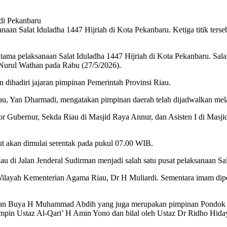
naan Salat Iduladha 1447 Hijriah di Kota Pekanbaru. Ketiga titik ter
tama pelaksanaan Salat Iduladha 1447 Hijriah di Kota Pekanbaru. Sala
Nurul Wathan pada Rabu (27/5/2026).
an dihadiri jajaran pimpinan Pemerintah Provinsi Riau.
u, Yan Dharmadi, mengatakan pimpinan daerah telah dijadwalkan melaks
or Gubernur, Sekda Riau di Masjid Raya Annur, dan Asisten I di Mas
but akan dimulai serentak pada pukul 07.00 WIB.
 di Jalan Jenderal Sudirman menjadi salah satu pusat pelaksanaan S
 Wilayah Kementerian Agama Riau, Dr H Muliardi. Sementara imam dip
walkan Buya H Muhammad Abdih yang juga merupakan pimpinan Pondok P
in Ustaz Al-Qari’ H Amin Yono dan bilal oleh Ustaz Dr Ridho Hiday