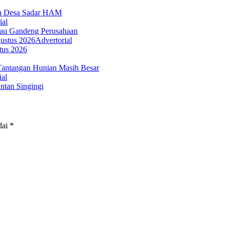
an Desa Sadar HAM
ial
iau Gandeng Perusahaan
Advertorial
tus 2026
Tantangan Hunian Masih Besar
ial
tan Singingi
dai
*