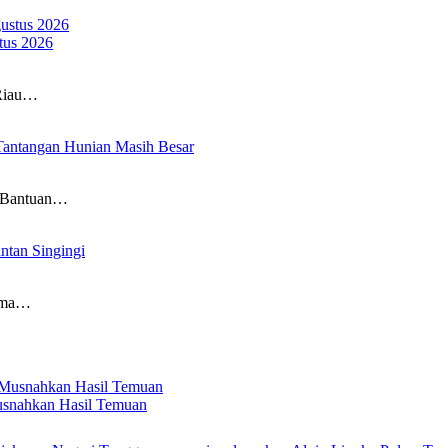
tus 2026
 Riau…
Tantangan Hunian Masih Besar
a Bantuan…
tan Singingi
tama…
usnahkan Hasil Temuan