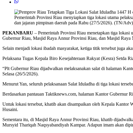
Pemerintah Provinsi Riau menyiapkan tiga lokasi utama pelaksa
dan jajaran pimpinan daerah pada Rabu (27/5/2026). (TN/Adv)
PEKANBARU
– Pemerintah Provinsi Riau menetapkan tiga lokasi u
Gubernur Riau, Masjid Raya Annur Provinsi Riau, dan Masjid Raya 
Selain menjadi lokasi ibadah masyarakat, ketiga titik tersebut juga ak
Pelaksana Tugas Kepala Biro Kesejahteraan Rakyat (Kesra) Setda Ria
“Plt Gubernur Riau dijadwalkan melaksanakan salat di halaman Kant
Selasa (26/5/2026).
Menurut Yan, seluruh pelaksanaan Salat Iduladha di tiga lokasi terse
Berdasarkan pantauan Taktiknews.com, halaman Kantor Gubernur Riau
Untuk lokasi tersebut, khatib akan disampaikan oleh Kepala Kantor
Husaini.
Sementara itu, di Masjid Raya Annur Provinsi Riau, khatib dijad
Mursyid Thariqah Naqsyabandiyah Kampar. Adapun imam akan dipimp