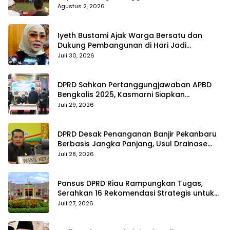
hingga BPJS Jadi Sorotan
Agustus 2, 2026
Iyeth Bustami Ajak Warga Bersatu dan
Dukung Pembangunan di Hari Jadi
Bengkalis ke-514
Juli 30, 2026
DPRD Sahkan Pertanggungjawaban APBD
Bengkalis 2025, Kasmarni Siapkan
Pemanfaatan SiLPA
Juli 29, 2026
DPRD Desak Penanganan Banjir Pekanbaru
Berbasis Jangka Panjang, Usul Drainase
Raksasa dan Kolam Retensi
Juli 28, 2026
Pansus DPRD Riau Rampungkan Tugas,
Serahkan 16 Rekomendasi Strategis untuk
Dongkrak Pendapatan Daerah
Juli 27, 2026