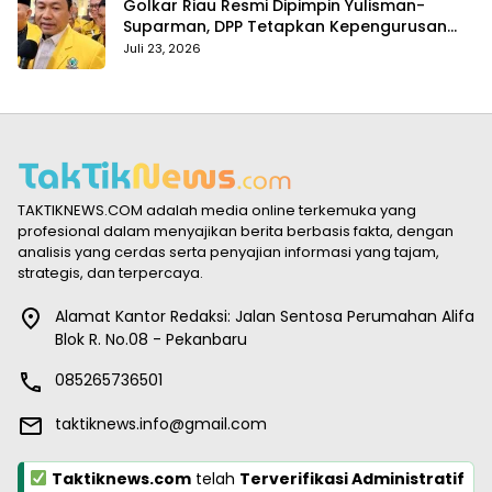
Golkar Riau Resmi Dipimpin Yulisman-
Suparman, DPP Tetapkan Kepengurusan
Baru 2025–2030
Juli 23, 2026
TAKTIKNEWS.COM adalah media online terkemuka yang
profesional dalam menyajikan berita berbasis fakta, dengan
analisis yang cerdas serta penyajian informasi yang tajam,
strategis, dan terpercaya.
Alamat Kantor Redaksi: Jalan Sentosa Perumahan Alifa
Blok R. No.08 - Pekanbaru
085265736501
taktiknews.info@gmail.com
Taktiknews.com
telah
Terverifikasi Administratif