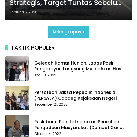
Strategis, Target Tuntas Sebelum
Lebaran
Februari 5, 2026
Selengkapnya
TAKTIK POPULER
Geledah Kamar Hunian, Lapas Pasir
Pangarayan Langsung Musnahkan Hasil
Temuan
April 19, 2025
Persatuan Jaksa Republik Indonesia
(PERSAJA) Cabang Kejaksaan Negeri
Tanggamus resmi melaporkan Alvin Lim ke
September 21, 2022
Polres Tanggamus
Puslitbang Polri Laksanakan Penelitian
Pengaduan Masyarakat (Dumas) Guna
Meningkatkan Profesionalisme Personil Polri
Oktober 4, 2022