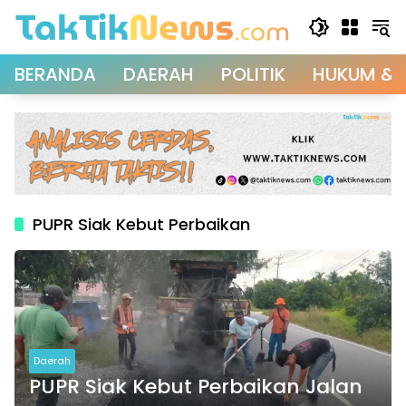
Langsung
ke
konten
BERANDA
DAERAH
POLITIK
HUKUM & 
PUPR Siak Kebut Perbaikan
Daerah
PUPR Siak Kebut Perbaikan Jalan