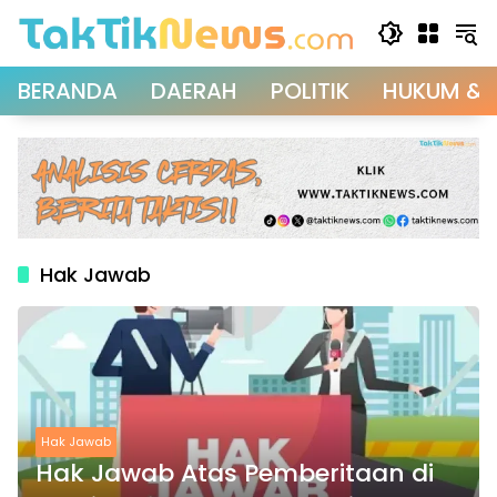
Langsung
ke
konten
BERANDA
DAERAH
POLITIK
HUKUM & 
Hak Jawab
Hak Jawab
Hak Jawab Atas Pemberitaan di