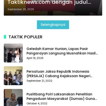
Taktiknews.com dengan judul
Tuai Sorotan, Kades Pagaran
September 25, 2025
Tapah Diduga Kuasai Hasil
Produksi Lahan Pelepasan HGU
Selengkapnya
PTPN IV Regional III Sei Rokan
Seluas 9,8 Hektare
TAKTIK POPULER
Geledah Kamar Hunian, Lapas Pasir
Pangarayan Langsung Musnahkan Hasil
Temuan
April 19, 2025
Persatuan Jaksa Republik Indonesia
(PERSAJA) Cabang Kejaksaan Negeri
Tanggamus resmi melaporkan Alvin Lim ke
September 21, 2022
Polres Tanggamus
Puslitbang Polri Laksanakan Penelitian
Pengaduan Masyarakat (Dumas) Guna
Meningkatkan Profesionalisme Personil Polri
Oktober 4, 2022