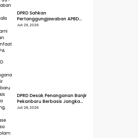
DPRD Sahkan
Pertanggungjawaban APBD
Bengkalis 2025, Kasmarni
Juli 29, 2026
Siapkan Pemanfaatan SiLPA
DPRD Desak Penanganan Banjir
Pekanbaru Berbasis Jangka
Panjang, Usul Drainase
Juli 28, 2026
Raksasa dan Kolam Retensi