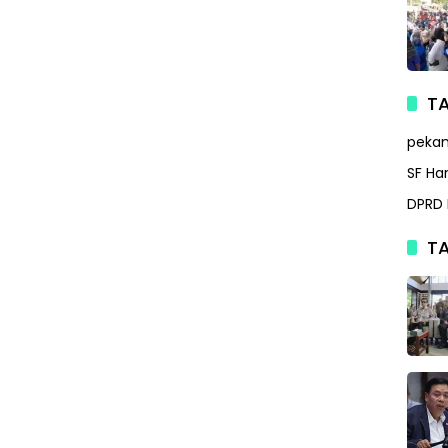
TA
peka
SF Ha
DPRD 
TA