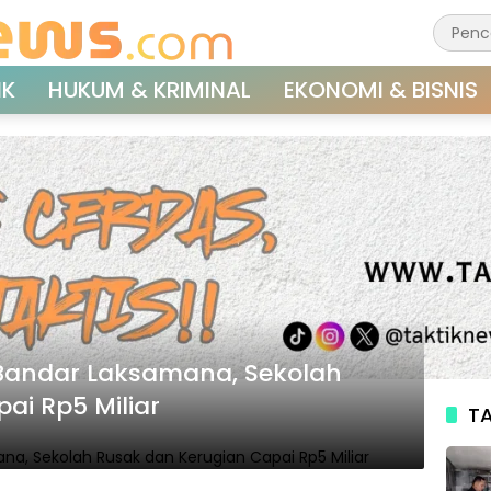
IK
HUKUM & KRIMINAL
EKONOMI & BISNIS
 Bandar Laksamana, Sekolah
ai Rp5 Miliar
TA