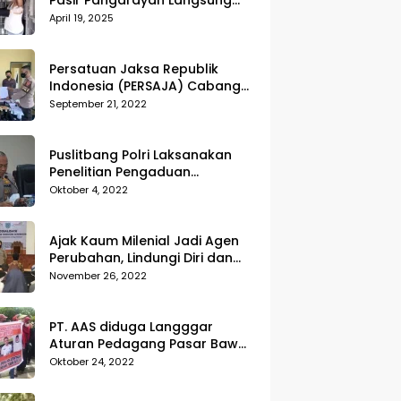
Pasir Pangarayan Langsung
Musnahkan Hasil Temuan
April 19, 2025
Persatuan Jaksa Republik
Indonesia (PERSAJA) Cabang
Kejaksaan Negeri Tanggamus
September 21, 2022
resmi melaporkan Alvin Lim ke
Polres Tanggamus
Puslitbang Polri Laksanakan
Penelitian Pengaduan
Masyarakat (Dumas) Guna
Oktober 4, 2022
Meningkatkan Profesionalisme
Personil Polri Di Polda Kepri
Ajak Kaum Milenial Jadi Agen
Perubahan, Lindungi Diri dan
Sekitar dari Kekerasan
November 26, 2022
PT. AAS diduga Langggar
Aturan Pedagang Pasar Bawah
Geruduk Kantor DPRD
Oktober 24, 2022
Pekanbaru