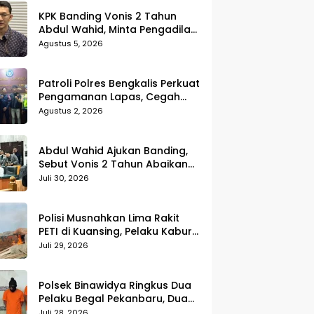
KPK Banding Vonis 2 Tahun
Abdul Wahid, Minta Pengadilan
Tinggi Uji Kembali Putusan
Agustus 5, 2026
Tipikor
Patroli Polres Bengkalis Perkuat
Pengamanan Lapas, Cegah
Gangguan Kamtib Sejak Dini
Agustus 2, 2026
Abdul Wahid Ajukan Banding,
Sebut Vonis 2 Tahun Abaikan
Fakta Persidangan
Juli 30, 2026
Polisi Musnahkan Lima Rakit
PETI di Kuansing, Pelaku Kabur
Sebelum Digerebek
Juli 29, 2026
Polsek Binawidya Ringkus Dua
Pelaku Begal Pekanbaru, Dua
Penadah Ikut Diciduk
Juli 28, 2026