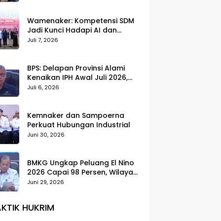
Wamenaker: Kompetensi SDM
Jadi Kunci Hadapi AI dan
Transformasi Dunia Kerja
Juli 7, 2026
BPS: Delapan Provinsi Alami
Kenaikan IPH Awal Juli 2026,
Cabai Merah dan Beras Jadi
Juli 6, 2026
Pemicu
Kemnaker dan Sampoerna
Perkuat Hubungan Industrial
Juni 30, 2026
BMKG Ungkap Peluang El Nino
2026 Capai 98 Persen, Wilayah
Selatan Indonesia Paling
Juni 29, 2026
Terdampak
KTIK HUKRIM