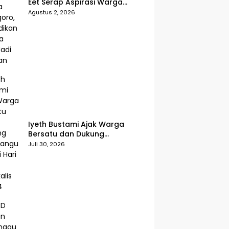
Eet Serap Aspirasi Warga
Senggoro, Pendidikan hingga
Agustus 2, 2026
BPJS Jadi Sorotan
Iyeth Bustami Ajak Warga
Bersatu dan Dukung
Pembangunan di Hari Jadi
Juli 30, 2026
Bengkalis ke-514