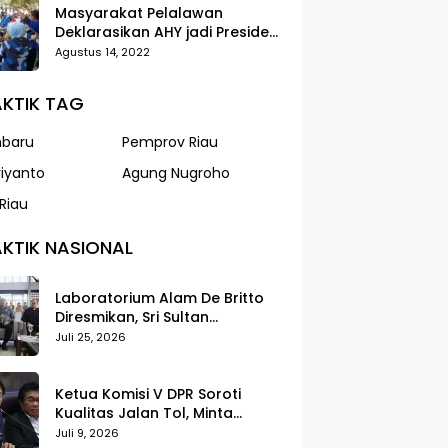
Masyarakat Pelalawan
Deklarasikan AHY jadi Presiden
dalam Gerak Jalan Santai
Agustus 14, 2022
Partai Demokrat
KTIK TAG
nbaru
Pemprov Riau
riyanto
Agung Nugroho
Riau
KTIK NASIONAL
Laboratorium Alam De Britto
Diresmikan, Sri Sultan
Tegaskan Pendidikan Harus
Juli 25, 2026
Membentuk Karakter
Ketua Komisi V DPR Soroti
Kualitas Jalan Tol, Minta
Standar Pelayanan Diperketat
Juli 9, 2026