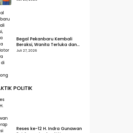
Begal Pekanbaru Kembali
Beraksi, Wanita Terluka dan
Motor Dibawa Kabur di Jalan
Juli 27, 2026
Teropong
KTIK POLITIK
Reses ke-12 H. Indra Gunawan