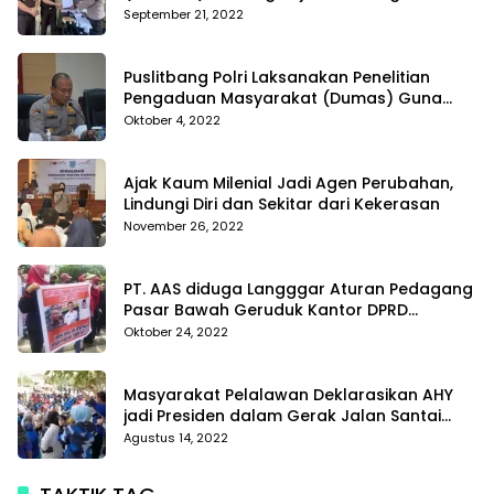
Tanggamus resmi melaporkan Alvin Lim ke
September 21, 2022
Polres Tanggamus
Puslitbang Polri Laksanakan Penelitian
Pengaduan Masyarakat (Dumas) Guna
Meningkatkan Profesionalisme Personil Polri
Oktober 4, 2022
Di Polda Kepri
Ajak Kaum Milenial Jadi Agen Perubahan,
Lindungi Diri dan Sekitar dari Kekerasan
November 26, 2022
PT. AAS diduga Langggar Aturan Pedagang
Pasar Bawah Geruduk Kantor DPRD
Pekanbaru
Oktober 24, 2022
Masyarakat Pelalawan Deklarasikan AHY
jadi Presiden dalam Gerak Jalan Santai
Partai Demokrat
Agustus 14, 2022