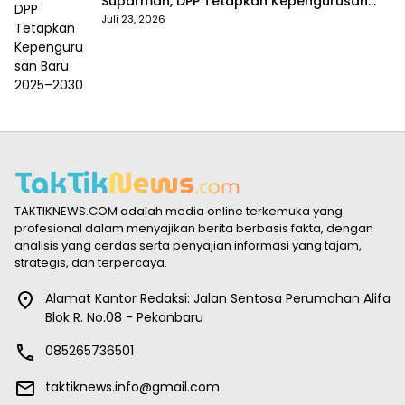
Suparman, DPP Tetapkan Kepengurusan
Baru 2025–2030
Juli 23, 2026
TAKTIKNEWS.COM adalah media online terkemuka yang
profesional dalam menyajikan berita berbasis fakta, dengan
analisis yang cerdas serta penyajian informasi yang tajam,
strategis, dan terpercaya.
Alamat Kantor Redaksi: Jalan Sentosa Perumahan Alifa
Blok R. No.08 - Pekanbaru
085265736501
taktiknews.info@gmail.com