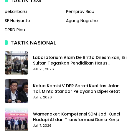
TAKTIK TAG
pekanbaru
Pemprov Riau
SF Hariyanto
Agung Nugroho
DPRD Riau
TAKTIK NASIONAL
Laboratorium Alam De Britto Diresmikan, Sri
Sultan Tegaskan Pendidikan Harus
Membentuk Karakter
Juli 25, 2026
Ketua Komisi V DPR Soroti Kualitas Jalan
Tol, Minta Standar Pelayanan Diperketat
Juli 9, 2026
Wamenaker: Kompetensi SDM Jadi Kunci
Hadapi AI dan Transformasi Dunia Kerja
Juli 7, 2026