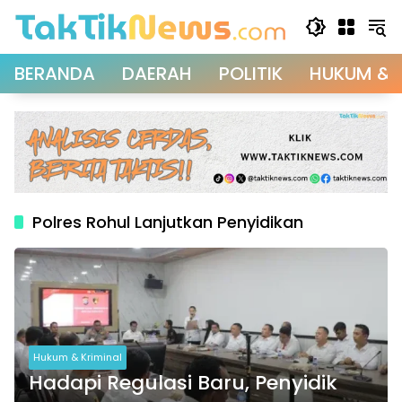
Langsung
ke
konten
BERANDA
DAERAH
POLITIK
HUKUM & 
Polres Rohul Lanjutkan Penyidikan
Hukum & Kriminal
Hadapi Regulasi Baru, Penyidik