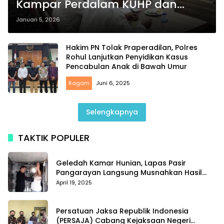
Kampar Perdalam KUHP dan
KUHAP
Januari 5, 2026
Hakim PN Tolak Praperadilan, Polres
Rohul Lanjutkan Penyidikan Kasus
Pencabulan Anak di Bawah Umur
Ragam
Juni 6, 2025
Selengkapnya
TAKTIK POPULER
Geledah Kamar Hunian, Lapas Pasir
Pangarayan Langsung Musnahkan Hasil
Temuan
April 19, 2025
Persatuan Jaksa Republik Indonesia
(PERSAJA) Cabang Kejaksaan Negeri