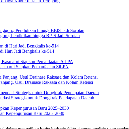
 Dibawa Kabur di Jalan Teropong
goro, Pendidikan hingga BPJS Jadi Sorotan
i Hari Jadi Bengkalis ke-514
asmarni Siapkan Pemanfaatan SiLPA
anjang, Usul Drainase Raksasa dan Kolam Retensi
asi Strategis untuk Dongkrak Pendapatan Daerah
kan Kepengurusan Baru 2025–2030
m menyajikan berita berbasis fakta, dengan analisis yang cerdas sert