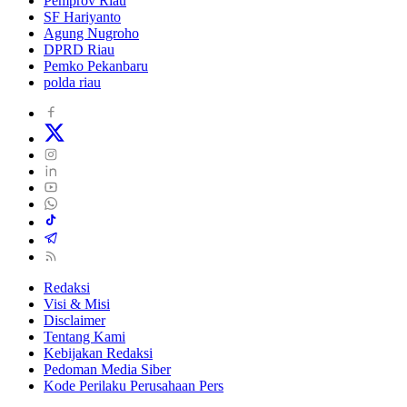
Pemprov Riau
SF Hariyanto
Agung Nugroho
DPRD Riau
Pemko Pekanbaru
polda riau
Redaksi
Visi & Misi
Disclaimer
Tentang Kami
Kebijakan Redaksi
Pedoman Media Siber
Kode Perilaku Perusahaan Pers