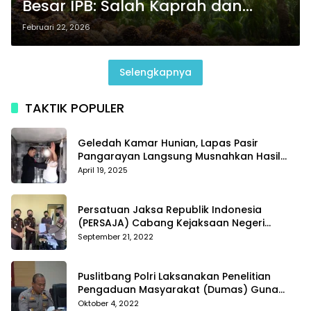
Besar IPB: Salah Kaprah dan
Lemah Dasar Hukum
Februari 22, 2026
Selengkapnya
TAKTIK POPULER
Geledah Kamar Hunian, Lapas Pasir
Pangarayan Langsung Musnahkan Hasil
Temuan
April 19, 2025
Persatuan Jaksa Republik Indonesia
(PERSAJA) Cabang Kejaksaan Negeri
Tanggamus resmi melaporkan Alvin Lim ke
September 21, 2022
Polres Tanggamus
Puslitbang Polri Laksanakan Penelitian
Pengaduan Masyarakat (Dumas) Guna
Meningkatkan Profesionalisme Personil Polri
Oktober 4, 2022