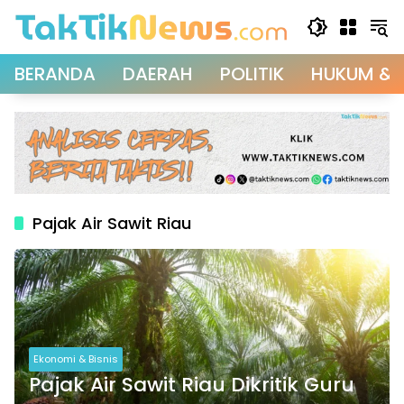
Langsung
ke
konten
BERANDA
DAERAH
POLITIK
HUKUM & 
Pajak Air Sawit Riau
Ekonomi & Bisnis
Pajak Air Sawit Riau Dikritik Guru