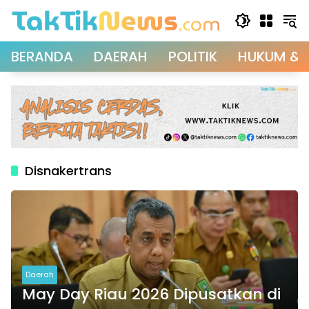
Langsung
ke
konten
BERANDA
DAERAH
POLITIK
HUKUM & 
Disnakertrans
Daerah
May Day Riau 2026 Dipusatkan di