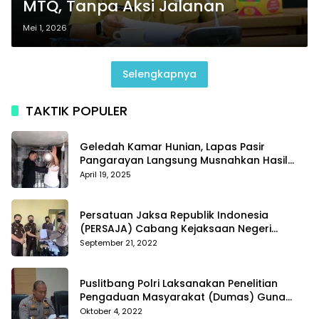
MTQ, Tanpa Aksi Jalanan
Mei 1, 2026
Selengkapnya
TAKTIK POPULER
Geledah Kamar Hunian, Lapas Pasir
Pangarayan Langsung Musnahkan Hasil
Temuan
April 19, 2025
Persatuan Jaksa Republik Indonesia
(PERSAJA) Cabang Kejaksaan Negeri
Tanggamus resmi melaporkan Alvin Lim ke
September 21, 2022
Polres Tanggamus
Puslitbang Polri Laksanakan Penelitian
Pengaduan Masyarakat (Dumas) Guna
Meningkatkan Profesionalisme Personil Polri
Oktober 4, 2022