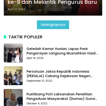
ke-9 dan Melantik Pengurus Baru
April 27, 2024
Selengkapnya
TAKTIK POPULER
Geledah Kamar Hunian, Lapas Pasir
Pangarayan Langsung Musnahkan Hasil
Temuan
April 19, 2025
Persatuan Jaksa Republik Indonesia
(PERSAJA) Cabang Kejaksaan Negeri
Tanggamus resmi melaporkan Alvin Lim ke
September 21, 2022
Polres Tanggamus
Puslitbang Polri Laksanakan Penelitian
Pengaduan Masyarakat (Dumas) Guna
Meningkatkan Profesionalisme Personil Polri
Oktober 4, 2022