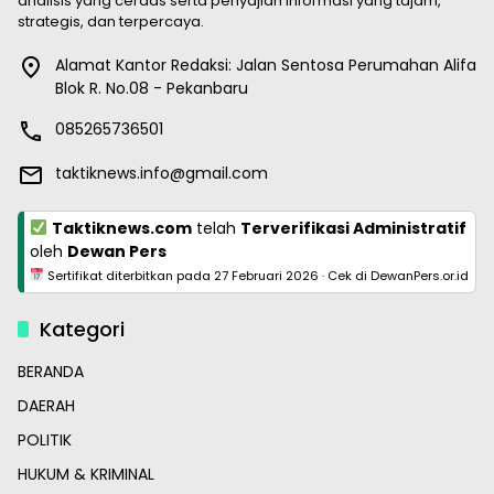
analisis yang cerdas serta penyajian informasi yang tajam,
strategis, dan terpercaya.
Alamat Kantor Redaksi: Jalan Sentosa Perumahan Alifa
Blok R. No.08 - Pekanbaru
085265736501
taktiknews.info@gmail.com
Taktiknews.com
telah
Terverifikasi Administratif
oleh
Dewan Pers
Sertifikat diterbitkan pada
27 Februari 2026
·
Cek di DewanPers.or.id
Kategori
BERANDA
DAERAH
POLITIK
HUKUM & KRIMINAL