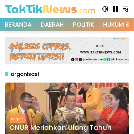
Langsung
ke
konten
BERANDA
DAERAH
POLITIK
HUKUM & 
organisasi
Ragam
ONUR Meriahkan Ulang Tahun