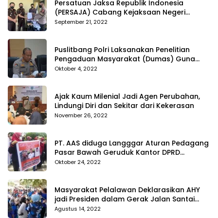
Persatuan Jaksa Republik Indonesia
(PERSAJA) Cabang Kejaksaan Negeri
Tanggamus resmi melaporkan Alvin Lim ke
September 21, 2022
Polres Tanggamus
Puslitbang Polri Laksanakan Penelitian
Pengaduan Masyarakat (Dumas) Guna
Meningkatkan Profesionalisme Personil Polri
Oktober 4, 2022
Di Polda Kepri
Ajak Kaum Milenial Jadi Agen Perubahan,
Lindungi Diri dan Sekitar dari Kekerasan
November 26, 2022
PT. AAS diduga Langggar Aturan Pedagang
Pasar Bawah Geruduk Kantor DPRD
Pekanbaru
Oktober 24, 2022
Masyarakat Pelalawan Deklarasikan AHY
jadi Presiden dalam Gerak Jalan Santai
Partai Demokrat
Agustus 14, 2022