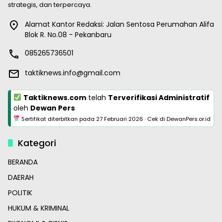
strategis, dan terpercaya.
Alamat Kantor Redaksi: Jalan Sentosa Perumahan Alifa
Blok R. No.08 - Pekanbaru
085265736501
taktiknews.info@gmail.com
Taktiknews.com
telah
Terverifikasi Administratif
oleh
Dewan Pers
Sertifikat diterbitkan pada
27 Februari 2026
·
Cek di DewanPers.or.id
Kategori
BERANDA
DAERAH
POLITIK
HUKUM & KRIMINAL