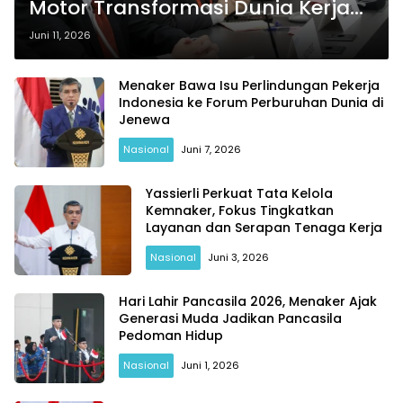
Motor Transformasi Dunia Kerja
Era AI
Juni 11, 2026
Menaker Bawa Isu Perlindungan Pekerja
Indonesia ke Forum Perburuhan Dunia di
Jenewa
Nasional
Juni 7, 2026
Yassierli Perkuat Tata Kelola
Kemnaker, Fokus Tingkatkan
Layanan dan Serapan Tenaga Kerja
Nasional
Juni 3, 2026
Hari Lahir Pancasila 2026, Menaker Ajak
Generasi Muda Jadikan Pancasila
Pedoman Hidup
Nasional
Juni 1, 2026