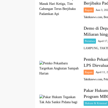
Berjibaku Pa
Ragam
Juni 3, 20
Taktiknews.com, Ben
Demo di Dep
Miliaran hin
Peristiwa
April 17
LAMPUNG, TAKTIKN
Pemko Pekanb
LPS Dievalua
Ragam
April 11, 
Taktiknews.com, Pe
Pakar Hukum 
Program MBG 
Hukum & Kriminal