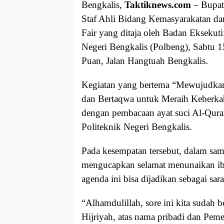
Bengkalis,
Taktiknews.com
– Bupati
Staf Ahli Bidang Kemasyarakatan 
Fair yang ditaja oleh Badan Eksekut
Negeri Bengkalis (Polbeng), Sabtu 
Puan, Jalan Hangtuah Bengkalis.
Kegiatan yang bertema “Mewujudkan
dan Bertaqwa untuk Meraih Keberka
dengan pembacaan ayat suci Al-Quran
Politeknik Negeri Bengkalis.
Pada kesempatan tersebut, dalam sa
mengucapkan selamat menunaikan ib
agenda ini bisa dijadikan sebagai sar
“Alhamdulillah, sore ini kita sudah
Hijriyah, atas nama pribadi dan Pem