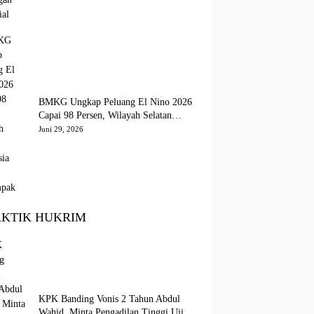
BMKG Ungkap Peluang El Nino 2026
Capai 98 Persen, Wilayah Selatan
Indonesia Paling Terdampak
Juni 29, 2026
AKTIK HUKRIM
KPK Banding Vonis 2 Tahun Abdul
Wahid, Minta Pengadilan Tinggi Uji