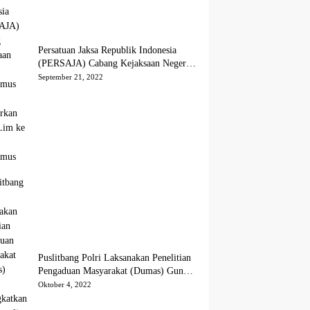
Persatuan Jaksa Republik Indonesia
(PERSAJA) Cabang Kejaksaan Negeri
Tanggamus resmi melaporkan Alvin
September 21, 2022
Lim ke Polres Tanggamus
Puslitbang Polri Laksanakan Penelitian
Pengaduan Masyarakat (Dumas) Guna
Meningkatkan Profesionalisme Personil
Oktober 4, 2022
Polri Di Polda Kepri