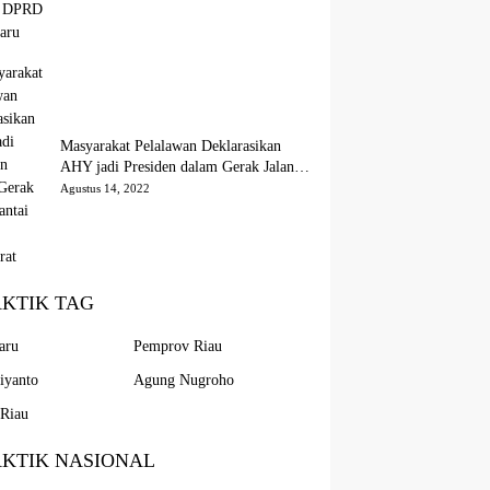
Masyarakat Pelalawan Deklarasikan
AHY jadi Presiden dalam Gerak Jalan
Santai Partai Demokrat
Agustus 14, 2022
AKTIK TAG
aru
Pemprov Riau
iyanto
Agung Nugroho
Riau
AKTIK NASIONAL