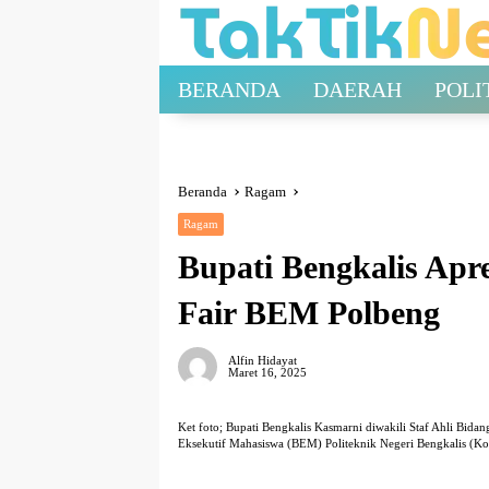
Langsung
ke
konten
BERANDA
DAERAH
POLI
Beranda
Ragam
Ragam
Bupati Bengkalis Apr
Fair BEM Polbeng
Alfin Hidayat
Maret 16, 2025
Ket foto; Bupati Bengkalis Kasmarni diwakili Staf Ahli Bid
Eksekutif Mahasiswa (BEM) Politeknik Negeri Bengkalis (K