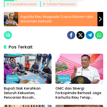
Pendidikan Islam
Tahfidz Pekanbaru
Kapolda Riau Waspadai Cuaca Ekstrem dan
Ancaman Karhutla
Pos Terkait
Daerah
Daerah
Bupati Siak Kerahkan
OMC dan Sinergi
Seluruh Kekuatan,
Forkopimda Berhasil Jaga
Pencarian Bocah
Karhutla Riau Tetap
Tenggelam di Sungai Siak
Terkendali
Dimaksimalkan