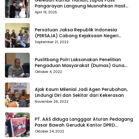
Geledah Kamar Hunian, Lapas Pasir
Pangarayan Langsung Musnahkan Hasil
Temuan
April 19, 2025
Persatuan Jaksa Republik Indonesia
(PERSAJA) Cabang Kejaksaan Negeri
Tanggamus resmi melaporkan Alvin Lim ke
September 21, 2022
Polres Tanggamus
Puslitbang Polri Laksanakan Penelitian
Pengaduan Masyarakat (Dumas) Guna
Meningkatkan Profesionalisme Personil Polri
Oktober 4, 2022
Di Polda Kepri
Ajak Kaum Milenial Jadi Agen Perubahan,
Lindungi Diri dan Sekitar dari Kekerasan
November 26, 2022
PT. AAS diduga Langggar Aturan Pedagang
Pasar Bawah Geruduk Kantor DPRD
Pekanbaru
Oktober 24, 2022