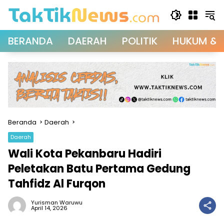
Langsung
ke
konten
BERANDA
DAERAH
POLITIK
HUKUM & 
Beranda
Daerah
Daerah
Wali Kota Pekanbaru Hadiri
Peletakan Batu Pertama Gedung
Tahfidz Al Furqon
Yurisman Waruwu
April 14, 2026