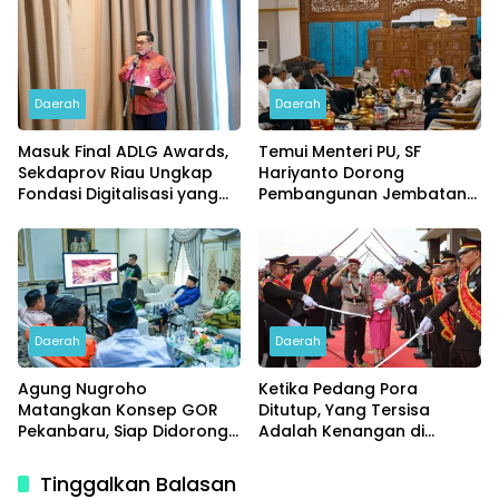
Daerah
Daerah
Masuk Final ADLG Awards,
Temui Menteri PU, SF
Sekdaprov Riau Ungkap
Hariyanto Dorong
Fondasi Digitalisasi yang
Pembangunan Jembatan
Dongkrak Kinerja
Siak V dan Flyover Garuda
Pemerintahan
Sakti
Daerah
Daerah
Agung Nugroho
Ketika Pedang Pora
Matangkan Konsep GOR
Ditutup, Yang Tersisa
Pekanbaru, Siap Didorong
Adalah Kenangan di
ke Tahap Pembangunan
Pringsewu
Tinggalkan Balasan