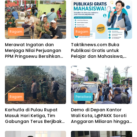
Ragam
Ragam
Merawat Ingatan dan
Taktiknews.com Buka
Menjaga Nilai Perjuangan
Publikasi Gratis untuk
PPM Pringsewu Bersihkan
Pelajar dan Mahasiswa,
Makam Pahlawan
Ribuan Karya Telah Terbit
Keputran
Ragam
Peristiwa
Karhutla di Pulau Rupat
Demo di Depan Kantor
Masuk Hari Ketiga, Tim
Wali Kota, L@PAKK Soroti
Gabungan Terus Berjibaku
Anggaran Miliaran hingga
Padamkan Api
Program Umroh