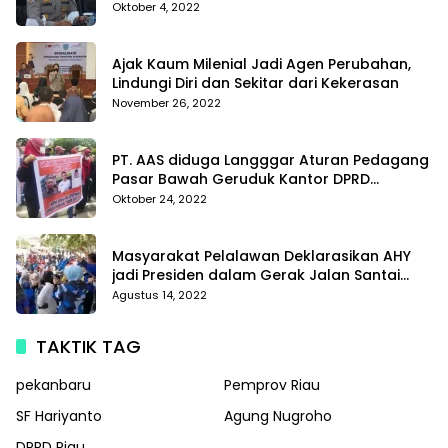
Meningkatkan Profesionalisme Personil Polri
Oktober 4, 2022
Di Polda Kepri
Ajak Kaum Milenial Jadi Agen Perubahan,
Lindungi Diri dan Sekitar dari Kekerasan
November 26, 2022
PT. AAS diduga Langggar Aturan Pedagang
Pasar Bawah Geruduk Kantor DPRD
Pekanbaru
Oktober 24, 2022
Masyarakat Pelalawan Deklarasikan AHY
jadi Presiden dalam Gerak Jalan Santai
Partai Demokrat
Agustus 14, 2022
TAKTIK TAG
pekanbaru
Pemprov Riau
SF Hariyanto
Agung Nugroho
DPRD Riau