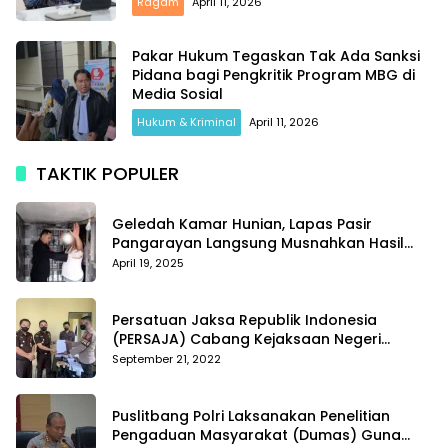
Ragam
April 11, 2026
Pakar Hukum Tegaskan Tak Ada Sanksi
Pidana bagi Pengkritik Program MBG di
Media Sosial
Hukum & Kriminal
April 11, 2026
TAKTIK POPULER
Geledah Kamar Hunian, Lapas Pasir
Pangarayan Langsung Musnahkan Hasil
Temuan
April 19, 2025
Persatuan Jaksa Republik Indonesia
(PERSAJA) Cabang Kejaksaan Negeri
Tanggamus resmi melaporkan Alvin Lim ke
September 21, 2022
Polres Tanggamus
Puslitbang Polri Laksanakan Penelitian
Pengaduan Masyarakat (Dumas) Guna