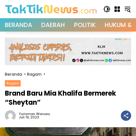
Langsung
ke
konten
BERANDA
DAERAH
POLITIK
HUKUM & 
Beranda
Ragam
Ragam
Brand Baru Mia Khalifa Bermerek
“Sheytan”
Yurisman Waruwu
Juli 19, 2023