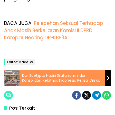
BACA JUGA:
Pelecehan Seksual Terhadap
Anak Masih Berkeliaran Komisi II DPRD
Kampar Hearing DPPKBP3A
Editor: Made. W
Dwi Soetjipto Hadiri Silaturrahmi dan
Konsolidasi Kelatnas Indonesia Perisai Diri di
Pekanbaru
Pos Terkait