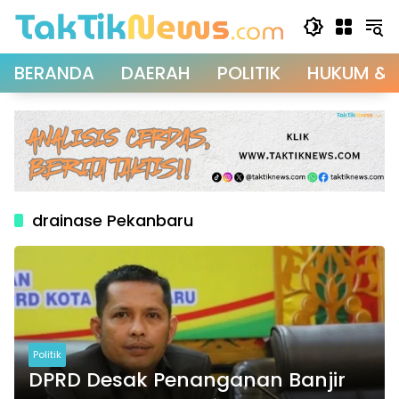
Langsung
ke
konten
BERANDA
DAERAH
POLITIK
HUKUM & 
drainase Pekanbaru
Politik
DPRD Desak Penanganan Banjir