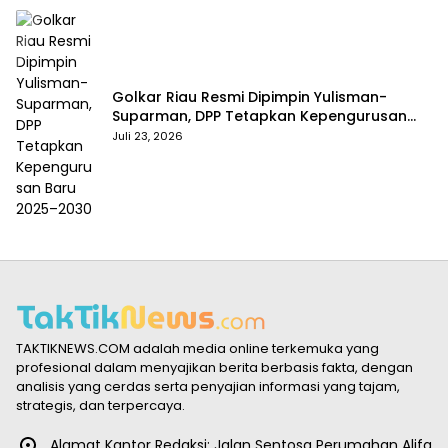
Golkar Riau Resmi Dipimpin Yulisman-
Suparman, DPP Tetapkan Kepengurusan
Baru 2025–2030
Juli 23, 2026
TAKTIKNEWS.COM adalah media online terkemuka yang
profesional dalam menyajikan berita berbasis fakta, dengan
analisis yang cerdas serta penyajian informasi yang tajam,
strategis, dan terpercaya.
Alamat Kantor Redaksi: Jalan Sentosa Perumahan Alifa