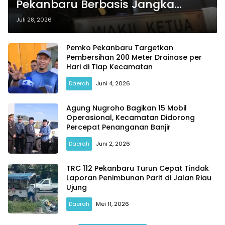
Pekanbaru Berbasis Jangka
Panjang, Usul Drainase Raksasa
Juli 28, 2026
dan Kolam Retensi
Pemko Pekanbaru Targetkan
Pembersihan 200 Meter Drainase per
Hari di Tiap Kecamatan
Daerah
Juni 4, 2026
Agung Nugroho Bagikan 15 Mobil
Operasional, Kecamatan Didorong
Percepat Penanganan Banjir
Daerah
Juni 2, 2026
TRC 112 Pekanbaru Turun Cepat Tindak
Laporan Penimbunan Parit di Jalan Riau
Ujung
Daerah
Mei 11, 2026