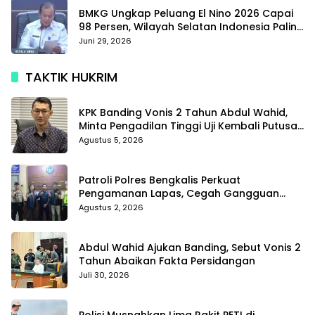
BMKG Ungkap Peluang El Nino 2026 Capai
98 Persen, Wilayah Selatan Indonesia Paling
Terdampak
Juni 29, 2026
TAKTIK HUKRIM
KPK Banding Vonis 2 Tahun Abdul Wahid,
Minta Pengadilan Tinggi Uji Kembali Putusan
Tipikor
Agustus 5, 2026
Patroli Polres Bengkalis Perkuat
Pengamanan Lapas, Cegah Gangguan
Kamtib Sejak Dini
Agustus 2, 2026
Abdul Wahid Ajukan Banding, Sebut Vonis 2
Tahun Abaikan Fakta Persidangan
Juli 30, 2026
Polisi Musnahkan Lima Rakit PETI di