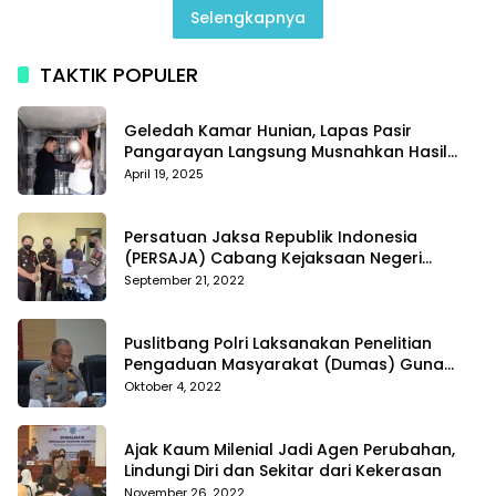
Selengkapnya
TAKTIK POPULER
Geledah Kamar Hunian, Lapas Pasir
Pangarayan Langsung Musnahkan Hasil
Temuan
April 19, 2025
Persatuan Jaksa Republik Indonesia
(PERSAJA) Cabang Kejaksaan Negeri
Tanggamus resmi melaporkan Alvin Lim ke
September 21, 2022
Polres Tanggamus
Puslitbang Polri Laksanakan Penelitian
Pengaduan Masyarakat (Dumas) Guna
Meningkatkan Profesionalisme Personil Polri
Oktober 4, 2022
Di Polda Kepri
Ajak Kaum Milenial Jadi Agen Perubahan,
Lindungi Diri dan Sekitar dari Kekerasan
November 26, 2022