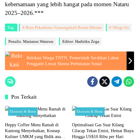
kebersamaan yang lebih hangat pada momen Nataru
2025–2026.***
Tag:
Rute Pekanbaru–Gunungsitoli Resmi Dibuka
Wings Air
Penulis: Marianus Waruwu
Editor: Hadiriku Zega
Relokasi Warga TNTN, Pemerintah Serahkan Lahan
Pengganti Lewat Skema Perhutanan Sosial
Pos Terkait
Ekonomi & Bisnis
Ekonomi & Bisnis
Heppy Coffee Menu Ramah di
Optimalisasi Gas Suar Kilang
Kantong Menyehatkan, Konsep
Cilacap Tekan Emisi, Hemat Biaya
Kuliner UMKM yang Bidik anak
Hingga US$10 Ribu per Hari