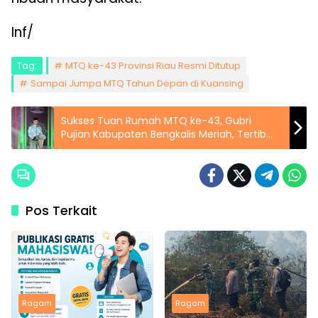
Inf/
Tag:
MTQ ke-43 Provinsi Riau Resmi Ditutup
Sampai Jumpa MTQ Tahun Depan di Kuansing
Sukses Tuan Rumah MTQ ke-43, Gubri
Pujian Kabupaten Bengkalis Meriah, Tertib
dan Penuh Pelayanan Terbaik
Pos Terkait
Ragam
Ragam