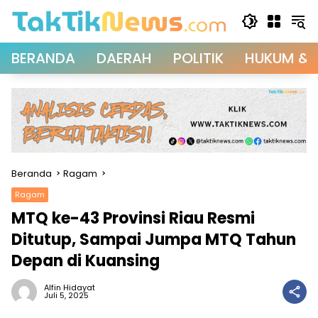
Langsung
ke
konten
BERANDA
DAERAH
POLITIK
HUKUM & 
Beranda
Ragam
Ragam
MTQ ke-43 Provinsi Riau Resmi
Ditutup, Sampai Jumpa MTQ Tahun
Depan di Kuansing
Alfin Hidayat
Juli 5, 2025