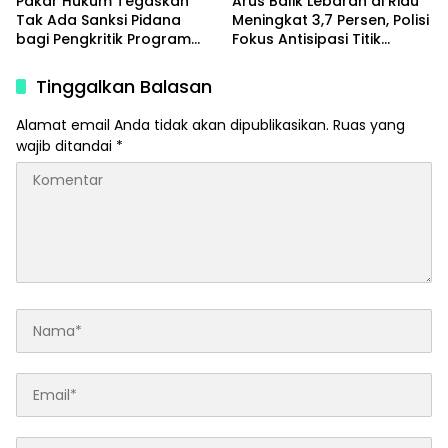
Pakar Hukum Tegaskan
Arus Balik Lebaran di Riau
Tak Ada Sanksi Pidana
Meningkat 3,7 Persen, Polisi
bagi Pengkritik Program
Fokus Antisipasi Titik
MBG di Media Sosial
Rawan
Tinggalkan Balasan
Alamat email Anda tidak akan dipublikasikan.
Ruas yang
wajib ditandai
*