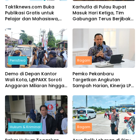
Taktiknews.com Buka
Karhutla di Pulau Rupat
Publikasi Gratis untuk
Masuk Hari Ketiga, Tim
Pelajar dan Mahasiswa,
Gabungan Terus Berjibaku
Ribuan Karya Telah Terbit
Padamkan Api
Peristiwa
Ragam
Demo di Depan Kantor
Pemko Pekanbaru
Wali Kota, L@PAKK Soroti
Targetkan Angkutan
Anggaran Miliaran hingga
Sampah Harian, Kinerja LPS
Program Umroh
Dievaluasi Ketat
Hukum & Kriminal
Ragam