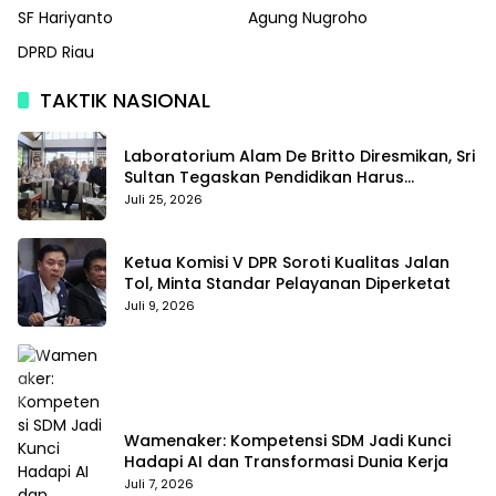
SF Hariyanto
Agung Nugroho
DPRD Riau
TAKTIK NASIONAL
Laboratorium Alam De Britto Diresmikan, Sri
Sultan Tegaskan Pendidikan Harus
Membentuk Karakter
Juli 25, 2026
Ketua Komisi V DPR Soroti Kualitas Jalan
Tol, Minta Standar Pelayanan Diperketat
Juli 9, 2026
Wamenaker: Kompetensi SDM Jadi Kunci
Hadapi AI dan Transformasi Dunia Kerja
Juli 7, 2026