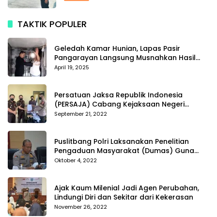
TAKTIK POPULER
Geledah Kamar Hunian, Lapas Pasir
Pangarayan Langsung Musnahkan Hasil
Temuan
April 19, 2025
Persatuan Jaksa Republik Indonesia
(PERSAJA) Cabang Kejaksaan Negeri
Tanggamus resmi melaporkan Alvin Lim ke
September 21, 2022
Polres Tanggamus
Puslitbang Polri Laksanakan Penelitian
Pengaduan Masyarakat (Dumas) Guna
Meningkatkan Profesionalisme Personil Polri
Oktober 4, 2022
Di Polda Kepri
Ajak Kaum Milenial Jadi Agen Perubahan,
Lindungi Diri dan Sekitar dari Kekerasan
November 26, 2022