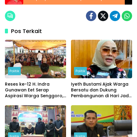
Bekasi
Pos Terkait
Politik
Politik
Reses ke-12 H. Indra
Iyeth Bustami Ajak Warga
Gunawan Eet Serap
Bersatu dan Dukung
Aspirasi Warga Senggoro,
Pembangunan di Hari Jadi
Pendidikan hingga BPJS
Bengkalis ke-514
Jadi Sorotan
Politik
Politik