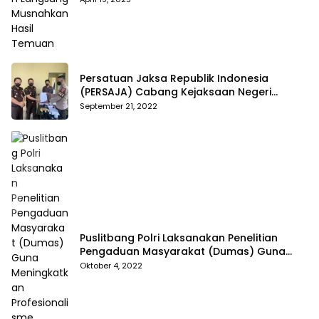
Persatuan Jaksa Republik Indonesia
(PERSAJA) Cabang Kejaksaan Negeri
Tanggamus resmi melaporkan Alvin Lim ke
September 21, 2022
Polres Tanggamus
Puslitbang Polri Laksanakan Penelitian
Pengaduan Masyarakat (Dumas) Guna
Meningkatkan Profesionalisme Personil Polri
Oktober 4, 2022
Di Polda Kepri