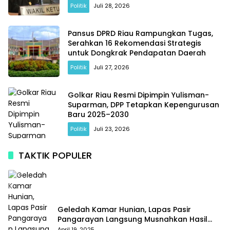
Retensi
Politik
Juli 28, 2026
Pansus DPRD Riau Rampungkan Tugas,
Serahkan 16 Rekomendasi Strategis
untuk Dongkrak Pendapatan Daerah
Politik
Juli 27, 2026
Golkar Riau Resmi Dipimpin Yulisman-
Suparman, DPP Tetapkan Kepengurusan
Baru 2025–2030
Politik
Juli 23, 2026
TAKTIK POPULER
Geledah Kamar Hunian, Lapas Pasir
Pangarayan Langsung Musnahkan Hasil
Temuan
April 19, 2025