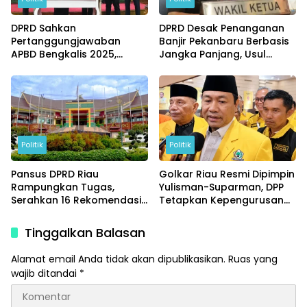
DPRD Sahkan
DPRD Desak Penanganan
Pertanggungjawaban
Banjir Pekanbaru Berbasis
APBD Bengkalis 2025,
Jangka Panjang, Usul
Kasmarni Siapkan
Drainase Raksasa dan
Pemanfaatan SiLPA
Kolam Retensi
Politik
Politik
Pansus DPRD Riau
Golkar Riau Resmi Dipimpin
Rampungkan Tugas,
Yulisman-Suparman, DPP
Serahkan 16 Rekomendasi
Tetapkan Kepengurusan
Strategis untuk Dongkrak
Baru 2025–2030
Pendapatan Daerah
Tinggalkan Balasan
Alamat email Anda tidak akan dipublikasikan.
Ruas yang
wajib ditandai
*