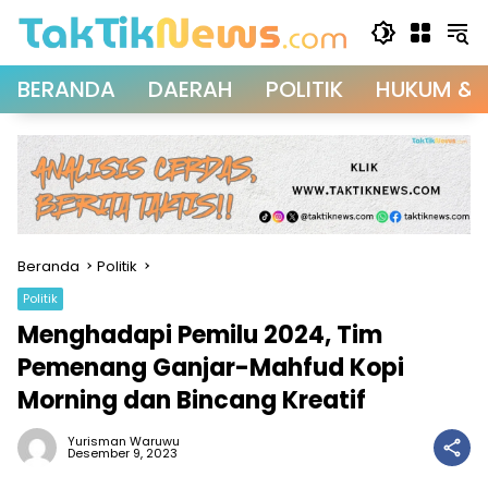
Langsung
ke
konten
BERANDA
DAERAH
POLITIK
HUKUM & 
Beranda
Politik
Politik
Menghadapi Pemilu 2024, Tim
Pemenang Ganjar-Mahfud Kopi
Morning dan Bincang Kreatif
Yurisman Waruwu
Desember 9, 2023