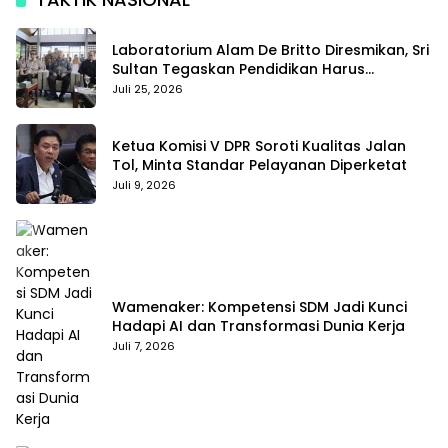
Laboratorium Alam De Britto Diresmikan, Sri
Sultan Tegaskan Pendidikan Harus
Membentuk Karakter
Juli 25, 2026
Ketua Komisi V DPR Soroti Kualitas Jalan
Tol, Minta Standar Pelayanan Diperketat
Juli 9, 2026
Wamenaker: Kompetensi SDM Jadi Kunci
Hadapi AI dan Transformasi Dunia Kerja
Juli 7, 2026