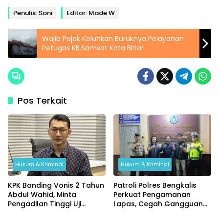
Penulis: Soni
Editor: Made W
Wajib Pajak Keluhkan Buruknya Pelayanan
Petugas KB.Samsat Kota Blitar
Pos Terkait
Hukum & Kriminal
Hukum & Kriminal
KPK Banding Vonis 2 Tahun
Patroli Polres Bengkalis
Abdul Wahid, Minta
Perkuat Pengamanan
Pengadilan Tinggi Uji
Lapas, Cegah Gangguan
Kembali Putusan Tipikor
Kamtib Sejak Dini