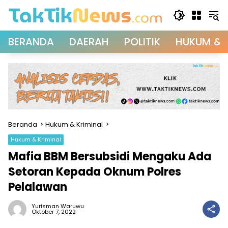
Langsung
ke
konten
BERANDA
DAERAH
POLITIK
HUKUM & 
Beranda
Hukum & Kriminal
Hukum & Kriminal
Mafia BBM Bersubsidi Mengaku Ada
Setoran Kepada Oknum Polres
Pelalawan
Yurisman Waruwu
Oktober 7, 2022