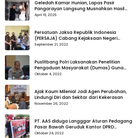
Geledah Kamar Hunian, Lapas Pasir
Pangarayan Langsung Musnahkan Hasil
Temuan
April 19, 2025
Persatuan Jaksa Republik Indonesia
(PERSAJA) Cabang Kejaksaan Negeri
Tanggamus resmi melaporkan Alvin Lim ke
September 21, 2022
Polres Tanggamus
Puslitbang Polri Laksanakan Penelitian
Pengaduan Masyarakat (Dumas) Guna
Meningkatkan Profesionalisme Personil Polri
Oktober 4, 2022
Di Polda Kepri
Ajak Kaum Milenial Jadi Agen Perubahan,
Lindungi Diri dan Sekitar dari Kekerasan
November 26, 2022
PT. AAS diduga Langggar Aturan Pedagang
Pasar Bawah Geruduk Kantor DPRD
Pekanbaru
Oktober 24, 2022