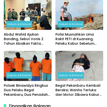
Hukum & Kriminal
Hukum & Kriminal
Abdul Wahid Ajukan
Polisi Musnahkan Lima
Banding, Sebut Vonis 2
Rakit PETI di Kuansing,
Tahun Abaikan Fakta
Pelaku Kabur Sebelum
Persidangan
Digerebek
Hukum & Kriminal
Hukum & Kriminal
Polsek Binawidya Ringkus
Begal Pekanbaru Kembali
Dua Pelaku Begal
Beraksi, Wanita Terluka
Pekanbaru, Dua Penadah
dan Motor Dibawa Kabur
Ikut Diciduk
di Jalan Teropong
Tinggalkan Balasan