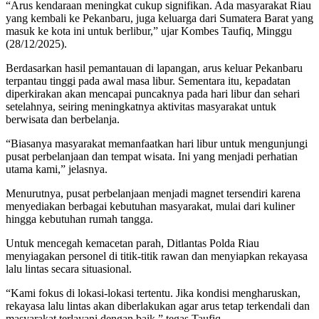
“Arus kendaraan meningkat cukup signifikan. Ada masyarakat Riau
yang kembali ke Pekanbaru, juga keluarga dari Sumatera Barat yang
masuk ke kota ini untuk berlibur,” ujar Kombes Taufiq, Minggu
(28/12/2025).
Berdasarkan hasil pemantauan di lapangan, arus keluar Pekanbaru
terpantau tinggi pada awal masa libur. Sementara itu, kepadatan
diperkirakan akan mencapai puncaknya pada hari libur dan sehari
setelahnya, seiring meningkatnya aktivitas masyarakat untuk
berwisata dan berbelanja.
“Biasanya masyarakat memanfaatkan hari libur untuk mengunjungi
pusat perbelanjaan dan tempat wisata. Ini yang menjadi perhatian
utama kami,” jelasnya.
Menurutnya, pusat perbelanjaan menjadi magnet tersendiri karena
menyediakan berbagai kebutuhan masyarakat, mulai dari kuliner
hingga kebutuhan rumah tangga.
Untuk mencegah kemacetan parah, Ditlantas Polda Riau
menyiagakan personel di titik-titik rawan dan menyiapkan rekayasa
lalu lintas secara situasional.
“Kami fokus di lokasi-lokasi tertentu. Jika kondisi mengharuskan,
rekayasa lalu lintas akan diberlakukan agar arus tetap terkendali dan
masyarakat terlayani dengan baik,” tegas Taufiq.