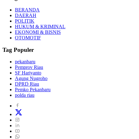
BERANDA
DAERAH
POLITIK
HUKUM & KRIMINAL
EKONOMI & BISNIS
OTOMOTIF
Tag Populer
pekanbaru
Pemprov Riau
SF Hariyanto
Agung Nugroho
DPRD Riau
Pemko Pekanbaru
polda riau