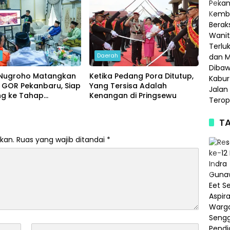
h
Daerah
Nugroho Matangkan
Ketika Pedang Pora Ditutup,
 GOR Pekanbaru, Siap
Yang Tersisa Adalah
ng ke Tahap
Kenangan di Pringsewu
ngunan
TA
kan.
Ruas yang wajib ditandai
*