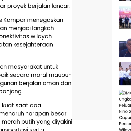
ar proyek berjalan lancar.
es Kampar menegaskan
n menjadi langkah
onektivitas wilayah
atan kesejahteraan
men masyarakat untuk
baik secara moral maupun
ngunan berjalan aman dan
panjang.
 kuat saat doa
 menaruh harapan besar
merah putih yang diyakini
nsportasi serta