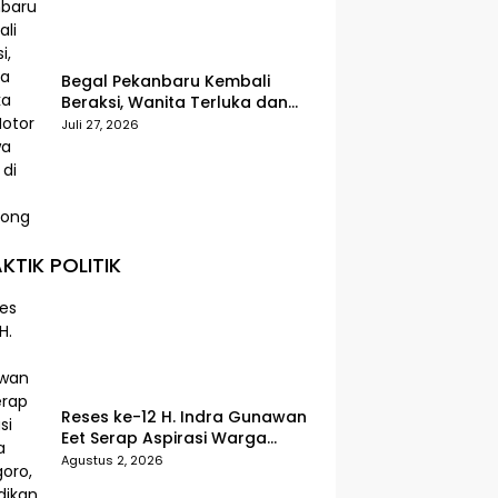
Begal Pekanbaru Kembali
Beraksi, Wanita Terluka dan
Motor Dibawa Kabur di Jalan
Juli 27, 2026
Teropong
KTIK POLITIK
Reses ke-12 H. Indra Gunawan
Eet Serap Aspirasi Warga
Senggoro, Pendidikan hingga
Agustus 2, 2026
BPJS Jadi Sorotan