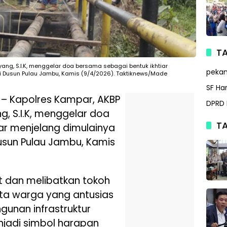
TA
ng, S.I.K, menggelar doa bersama sebagai bentuk ikhtiar
peka
 Dusun Pulau Jambu, Kamis (9/4/2026). Taktiknews/Made
SF Ha
– Kapolres Kampar, AKBP
DPRD 
, S.I.K, menggelar doa
TA
ar menjelang dimulainya
sun Pulau Jambu, Kamis
t dan melibatkan tokoh
rta warga yang antusias
nan infrastruktur
njadi simbol harapan