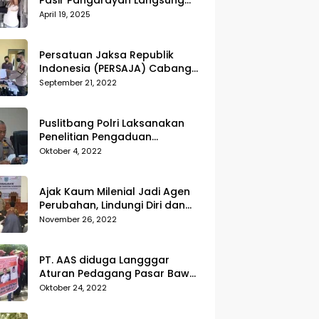
Pasir Pangarayan Langsung
Musnahkan Hasil Temuan
April 19, 2025
Persatuan Jaksa Republik
Indonesia (PERSAJA) Cabang
Kejaksaan Negeri Tanggamus
September 21, 2022
resmi melaporkan Alvin Lim ke
Polres Tanggamus
Puslitbang Polri Laksanakan
Penelitian Pengaduan
Masyarakat (Dumas) Guna
Oktober 4, 2022
Meningkatkan Profesionalisme
Personil Polri Di Polda Kepri
Ajak Kaum Milenial Jadi Agen
Perubahan, Lindungi Diri dan
Sekitar dari Kekerasan
November 26, 2022
PT. AAS diduga Langggar
Aturan Pedagang Pasar Bawah
Geruduk Kantor DPRD
Oktober 24, 2022
Pekanbaru