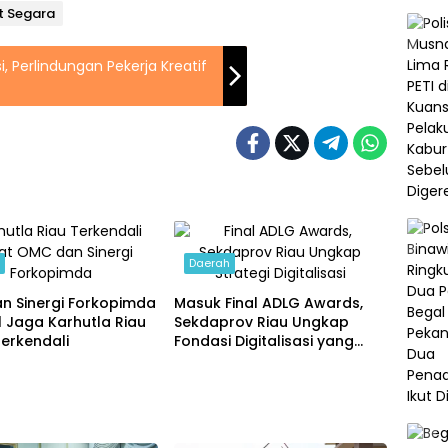
it Segara
, Perlindungan Pekerja Kreatif
h
Daerah
n Sinergi Forkopimda
Masuk Final ADLG Awards,
l Jaga Karhutla Riau
Sekdaprov Riau Ungkap
erkendali
Fondasi Digitalisasi yang
Dongkrak Kinerja
Pemerintahan