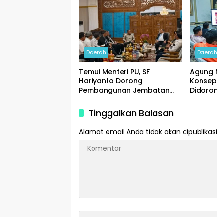
Daerah
Daera
Temui Menteri PU, SF
Agung 
Hariyanto Dorong
Konsep
Pembangunan Jembatan
Didoro
Siak V dan Flyover Garuda
Pemba
Sakti
Tinggalkan Balasan
Alamat email Anda tidak akan dipublikasi