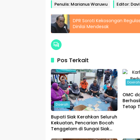
Penulis: Marianus Waruwu
Editor: Dav
DPR Soroti Kekosongan Regulasi
Dinilai Mendesak
Pos Terkait
Daera
OMC da
Berhasi
Daerah
Tetap T
Bupati Siak Kerahkan Seluruh
Kekuatan, Pencarian Bocah
Tenggelam di Sungai Siak
Dimaksimalkan