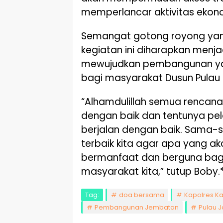
memperlancar aktivitas ekono
Semangat gotong royong yan
kegiatan ini diharapkan menja
mewujudkan pembangunan y
bagi masyarakat Dusun Pulau
“Alhamdulillah semua rencana
dengan baik dan tentunya pe
berjalan dengan baik. Sama-
terbaik kita agar apa yang aka
bermanfaat dan berguna bag
masyarakat kita,” tutup Boby.
Tag:
doa bersama
Kapolres K
Pembangunan Jembatan
Pulau 