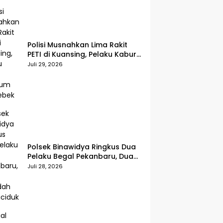
Polisi Musnahkan Lima Rakit
PETI di Kuansing, Pelaku Kabur
Sebelum Digerebek
Juli 29, 2026
Polsek Binawidya Ringkus Dua
Pelaku Begal Pekanbaru, Dua
Penadah Ikut Diciduk
Juli 28, 2026