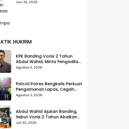
Selatan Indonesia Paling
Juni 29, 2026
Terdampak
KTIK HUKRIM
KPK Banding Vonis 2 Tahun
Abdul Wahid, Minta Pengadilan
Tinggi Uji Kembali Putusan
Agustus 5, 2026
Tipikor
Patroli Polres Bengkalis Perkuat
Pengamanan Lapas, Cegah
Gangguan Kamtib Sejak Dini
Agustus 2, 2026
Abdul Wahid Ajukan Banding,
Sebut Vonis 2 Tahun Abaikan
Fakta Persidangan
Juli 30, 2026