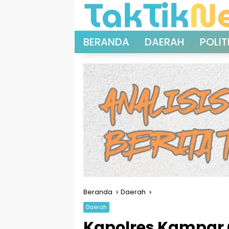
Langsung
ke
konten
BERANDA
DAERAH
POLIT
Beranda
Daerah
Daerah
Kapolres Kampar 