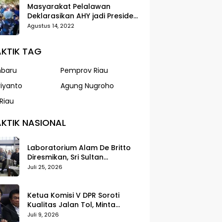
Masyarakat Pelalawan
Deklarasikan AHY jadi Presiden
dalam Gerak Jalan Santai
Agustus 14, 2022
Partai Demokrat
KTIK TAG
nbaru
Pemprov Riau
riyanto
Agung Nugroho
Riau
KTIK NASIONAL
Laboratorium Alam De Britto
Diresmikan, Sri Sultan
Tegaskan Pendidikan Harus
Juli 25, 2026
Membentuk Karakter
Ketua Komisi V DPR Soroti
Kualitas Jalan Tol, Minta
Standar Pelayanan Diperketat
Juli 9, 2026