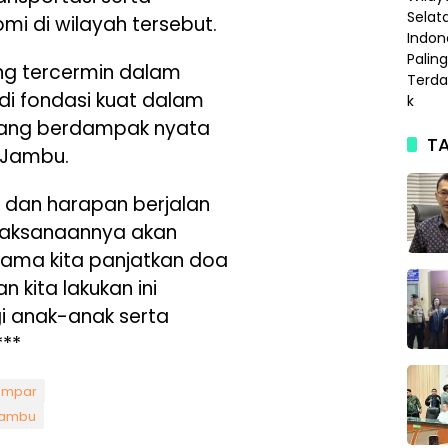
mi di wilayah tersebut.
g tercermin dalam
di fondasi kuat dalam
ang berdampak nyata
TA
 Jambu.
 dan harapan berjalan
laksanaannya akan
sama kita panjatkan doa
n kita lakukan ini
i anak-anak serta
***
ampar
Jambu