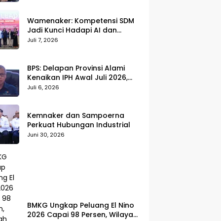
Wamenaker: Kompetensi SDM
Jadi Kunci Hadapi AI dan
Transformasi Dunia Kerja
Juli 7, 2026
BPS: Delapan Provinsi Alami
Kenaikan IPH Awal Juli 2026,
Cabai Merah dan Beras Jadi
Juli 6, 2026
Pemicu
Kemnaker dan Sampoerna
Perkuat Hubungan Industrial
Juni 30, 2026
BMKG Ungkap Peluang El Nino
2026 Capai 98 Persen, Wilayah